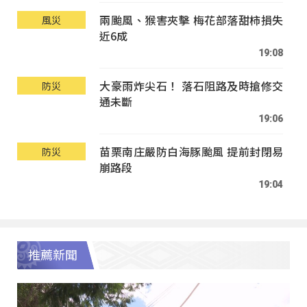
兩颱風、猴害夾擊 梅花部落甜柿損失
風災
近6成
19:08
大豪雨炸尖石！ 落石阻路及時搶修交
防災
通未斷
19:06
苗栗南庄嚴防白海豚颱風 提前封閉易
防災
崩路段
19:04
推薦新聞