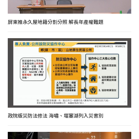
屏東推永久屋地籍分割分照 解長年產權難題
政院版災防法修法 海嘯、堰塞湖列入災害別