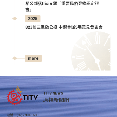
貓公部落Ilisin 頒「重要民俗登錄認定證
書」
2025
823核三重啟公投 中選會辦5場意見發表會
more
TITV NEWS
原視新聞網
電話：(02)2788-1600