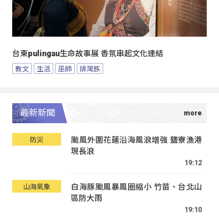
台東pulingau生命故事展 香氛串起文化連結
教文
生活
巫師
排灣族
最新新聞
颱風外圍花蓮沿海風浪增強 鹽寮漁港
防災
現長浪
19:12
白海豚颱風暴風圈縮小 竹苗、台北山
山海氣象
區防大雨
19:10