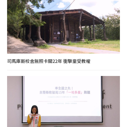
司馬庫斯校舍無照卡關22年 衝擊童受教權