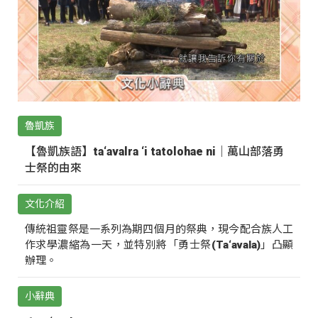
魯凱族
【魯凱族語】ta‘avalra ‘i tatolohae ni｜萬山部落勇
士祭的由來
文化介紹
傳統祖靈祭是一系列為期四個月的祭典，現今配合族人工
作求學濃縮為一天，並特別將「勇士祭(Ta‘avala)」凸顯
辦理。
小辭典