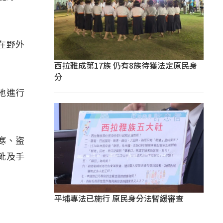
在野外
西拉雅成第17族 仍有8族待獲法定原民身
分
地進行
寒、盜
靴及手
平埔專法已施行 原民身分法暫緩審查