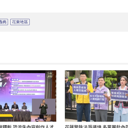
蟲病
花東地區
院腰斬 恐流失內容創作人才
花蓮警執法爭議燒 多黨團赴內