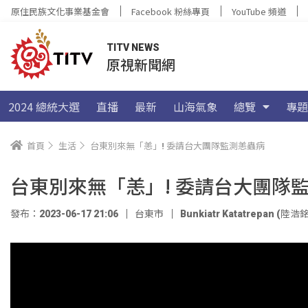
原住民族文化事業基金會
Facebook 粉絲專頁
YouTube 頻道
TITV NEWS
原視新聞網
2024 總統大選
直播
最新
山海氣象
總覽
專題
首頁
生活
台東別來無「恙」! 委請台大團隊監測恙蟲病
台東別來無「恙」! 委請台大團隊
發布：2023-06-17 21:06
台東市
Bunkiatr Katatrepan (陸浩銘