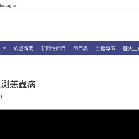
Instagram
族語新聞
新聞性節目
節目表
主播專區
歷史上
監測恙蟲病
)