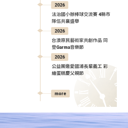
2026
法治國小辦棒球交流賽 4縣市
隊伍共襄盛舉
2026
台澳原民藝術家共創作品 同
登Garma音樂節
2026
公益團邀愛國浦長輩義工 彩
繪蛋糕慶父親節
more