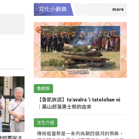
文化小辭典
魯凱族
【魯凱族語】ta‘avalra ‘i tatolohae ni
｜萬山部落勇士祭的由來
文化介紹
傳統祖靈祭是一系列為期四個月的祭典，
政部要說法