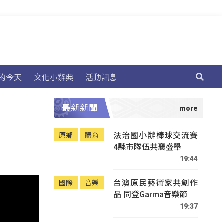
的今天
文化小辭典
活動訊息
最新新聞
法治國小辦棒球交流賽
原鄉
體育
4縣市隊伍共襄盛舉
19:44
台澳原民藝術家共創作
國際
音樂
品 同登Garma音樂節
19:37