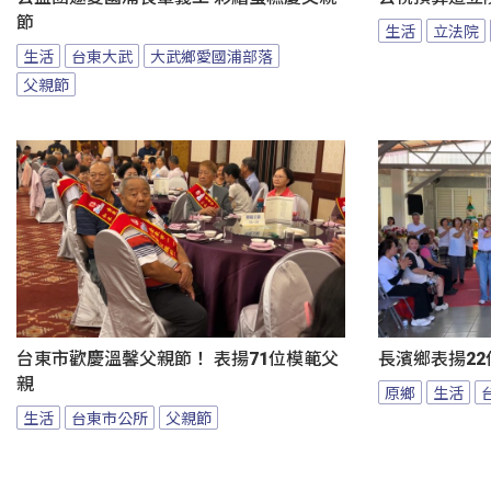
節
生活
立法院
生活
台東大武
大武鄉愛國浦部落
父親節
台東市歡慶溫馨父親節！ 表揚71位模範父
長濱鄉表揚22
親
原鄉
生活
生活
台東市公所
父親節