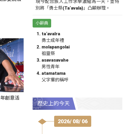
現今配合族人工作求學濃縮為一天，並特
別將「勇士祭(Ta‘avala)」凸顯辦理。
小辭典
ta‘avalra
勇士成年禮
molapangolai
祖靈祭
asavasavahe
男性青年
atamatama
父字輩的稱呼
秀青年創意活
歷史上的今天
2026/ 08/ 06