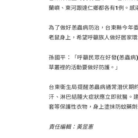
蘭嶼、東河跟達仁鄉都各有1例。感
為了做好恙蟲病防治，台東縣今年
老鼠身上，希望呼籲族人做好居家環
孫國平：「呼籲民眾在好發(恙蟲病
草叢裡的活動要做好防護。」
台東衛生局提醒恙蟲病通常潛伏期約
汗、淋巴結腫大症狀應立即就醫。
套等保護性衣物，身上塗抹防蚊藥劑
責任編輯：黃昱憲