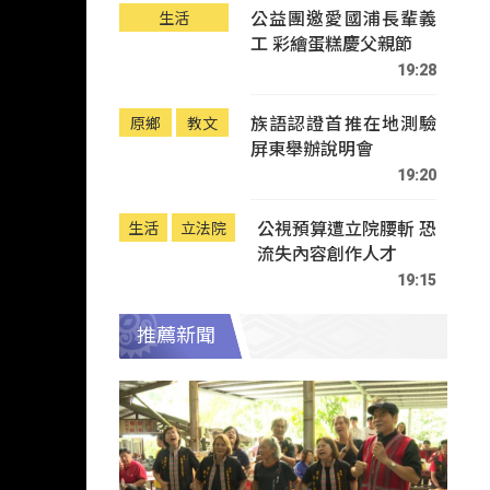
公益團邀愛國浦長輩義
生活
工 彩繪蛋糕慶父親節
19:28
族語認證首推在地測驗
原鄉
教文
屏東舉辦說明會
19:20
公視預算遭立院腰斬 恐
生活
立法院
流失內容創作人才
19:15
推薦新聞