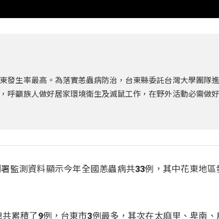
東發生率最高。為落實恙蟲病防治，台東縣委託台灣大學團隊
，呼籲族人做好居家環境衛生及滅鼠工作，在野外活動必需做
署監測資料顯示今年全國恙蟲病共33例，其中花東地區
總共累積了9例，台東市3例最多，其次在太麻里、卑南、