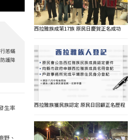
西拉雅族成第17族 原民日慶賀正名成功
進行恙蟎
好防護降
西拉雅族獲民族認定 原民日回顧正名歷程
發生率
鹿野、