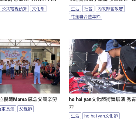
公共電視預算
文化部
生活
社會
內政部警政署
花蓮聯合豐年節
位模範Mama 感念父親辛勞
ho hai yan文化節街舞展演 
力
台東長濱
父親節
生活
ho hai yan文化節