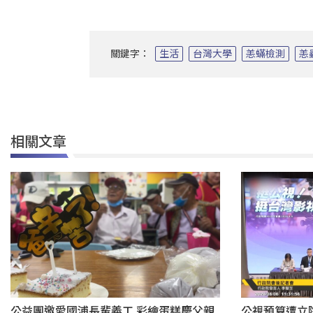
關鍵字：
生活
台灣大學
恙蟎檢測
恙
相關文章
公益團邀愛國浦長輩義工 彩繪蛋糕慶父親
公視預算遭立