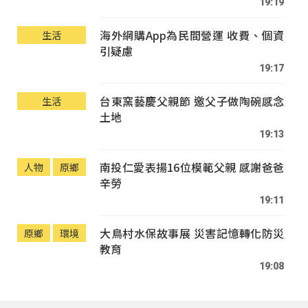
19:19
海外網購App為民間營運 收費、個資
生活
引疑慮
19:17
台東窯藝慶父親節 邀父子做陶碗感念
生活
土地
19:13
南投仁愛表揚16位模範父親 感謝爸爸
人物
原鄉
辛勞
19:11
大鳥村水保故事展 災害記憶轉化防災
原鄉
環境
教育
19:08