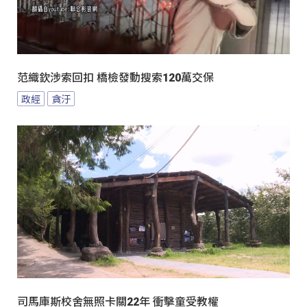
范織欽涉索回扣 橋檢發動搜索120萬交保
政經
貪汙
司馬庫斯校舍無照卡關22年 衝擊童受教權