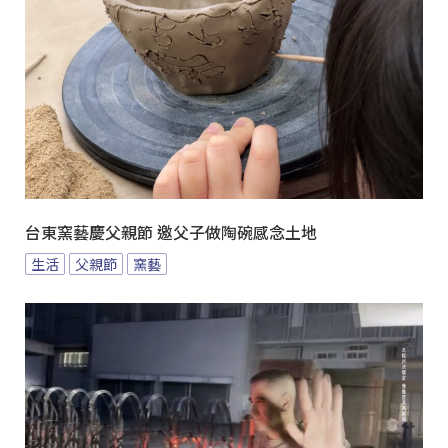
台東窯藝慶父親節 邀父子做陶碗感念土地
生活
父親節
窯藝