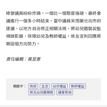
綠營議員紛紛炸鍋，一個比一個態度強硬，最終會
議進行一個多小時結束。當中議員宋雨蓁也向市府
建議，以地方自治修正相關法規，將幼兒園裝設監
視錄影器，保障幼兒及教師權益，侯友宜則回應將
朝這個方向努力。
責任編輯：黃昱憲
關鍵字：
政經
生活
幼兒權益
教師權益
新北幼兒餵藥案
議會質詢