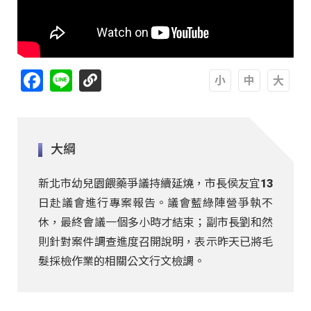
Facebook
Line
A
A
A
大綱
新北市幼兒園餵藥爭議持續延燒，市長侯友宜13
日赴議會進行專案報告。議會藍綠陣營爭執不
休，最終會議一個多小時才結束；副市長劉和然
則針對案件調查進度召開說明，表示昨天已將毛
髮採檢作業的相關公文行文檢調。