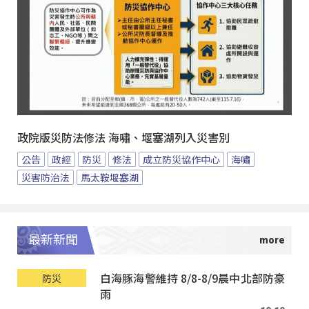
政院版災防法修法 海嘯、堰塞湖列入災害別
公告
政經
防災
修法
成立防災協作中心
海嘯
災害防治法
馬太鞍堰塞湖
最新新聞
白海豚海警維持 8/8-8/9晨中北部防豪
防災
雨