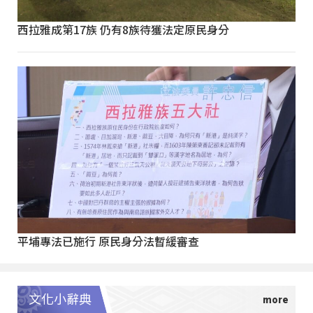
西拉雅成第17族 仍有8族待獲法定原民身分
平埔專法已施行 原民身分法暫緩審查
文化小辭典