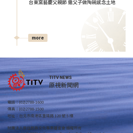
台東窯藝慶父親節 邀父子做陶碗感念土地
more
TITV NEWS
原視新聞網
電話：(02)2788-1600
傳真：(02)2788-1500
地址：台北市南港區重陽路 120 號 5 樓
財團法人原住民族文化事業基金會 版權所有