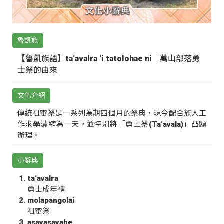
魯凱族
【魯凱族語】ta‘avalra ‘i tatolohae ni｜萬山部落勇
士祭的由來
文化介紹
傳統祖靈祭是一系列為期四個月的祭典，現今配合族人工
作求學濃縮為一天，並特別將「勇士祭(Ta‘avala)」凸顯
辦理。
小辭典
ta‘avalra
勇士成年禮
molapangolai
祖靈祭
asavasavahe