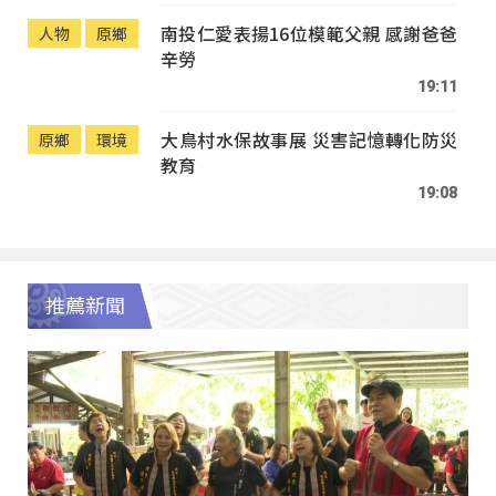
南投仁愛表揚16位模範父親 感謝爸爸
人物
原鄉
辛勞
19:11
大鳥村水保故事展 災害記憶轉化防災
原鄉
環境
教育
19:08
推薦新聞