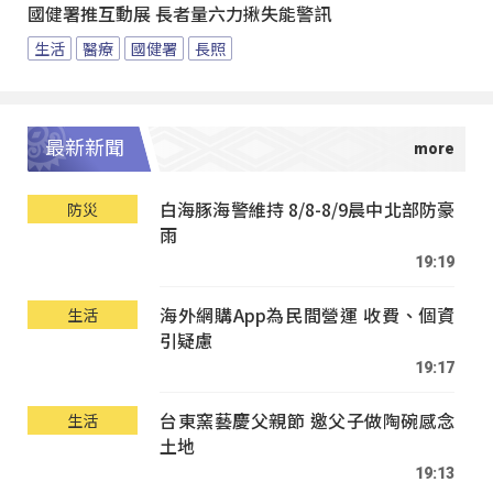
國健署推互動展 長者量六力揪失能警訊
生活
醫療
國健署
長照
最新新聞
白海豚海警維持 8/8-8/9晨中北部防豪
防災
雨
19:19
海外網購App為民間營運 收費、個資
生活
引疑慮
19:17
台東窯藝慶父親節 邀父子做陶碗感念
生活
土地
19:13