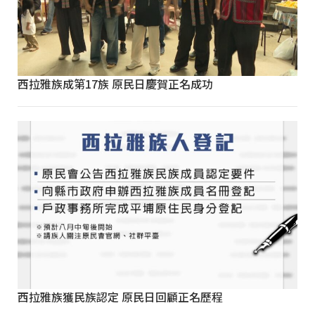
西拉雅族成第17族 原民日慶賀正名成功
西拉雅族獲民族認定 原民日回顧正名歷程