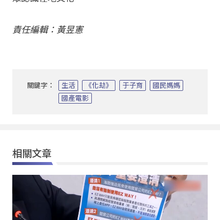
責任編輯：黃昱憲
關鍵字：
生活
《化劫》
于子育
國民媽媽
國產電影
相關文章