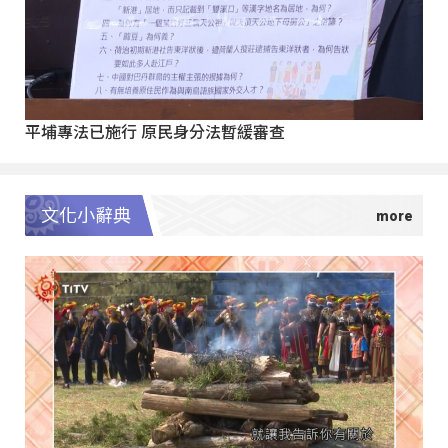
平埔專法已施行 原民身分法暫緩審查
文化小辭典