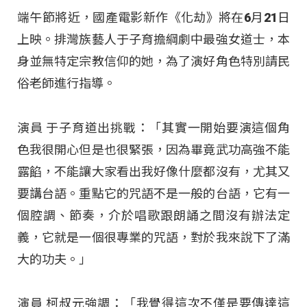
端午節將近，國產電影新作《化劫》將在6月21日
上映。排灣族藝人于子育擔綱劇中最強女道士，本
身並無特定宗教信仰的她，為了演好角色特別請民
俗老師進行指導。
演員 于子育道出挑戰：「其實一開始要演這個角
色我很開心但是也很緊張，因為畢竟武功高強不能
露餡，不能讓大家看出我好像什麼都沒有，尤其又
要講台語。重點它的咒語不是一般的台語，它有一
個腔調、節奏，介於唱歌跟朗誦之間沒有辦法定
義，它就是一個很專業的咒語，對於我來說下了滿
大的功夫。」
演員 柯叔元強調：「我覺得這次不僅是要傳達這