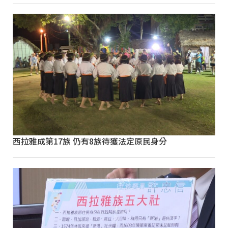
西拉雅成第17族 仍有8族待獲法定原民身分