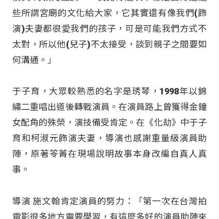
些所謂宮廟的文化給大家，它其實還有像我們(飾
演)夫妻都很愛我們的孩子，可是可能我們方式不
太對，所以他(兒子)不太接受，談到親子之間要如
何溝通。」
于子育，大眾較熟悉的名字是琇琴，1998年以錦
繡二重唱出道後轉戰演員。在演員路上曾獲得金鐘
女配角的殊榮，演技備受肯定。在《化劫》中于子
育和柯淑元飾演夫妻，導演也感謝重量級演員助
陣，原著笭菁在現場說明故事本身改編自真人真
事。
導演 施文翰肯定演員的努力：「第一次在台灣拍
電影很多地方需要學習，有這麼多好的演員助陣來