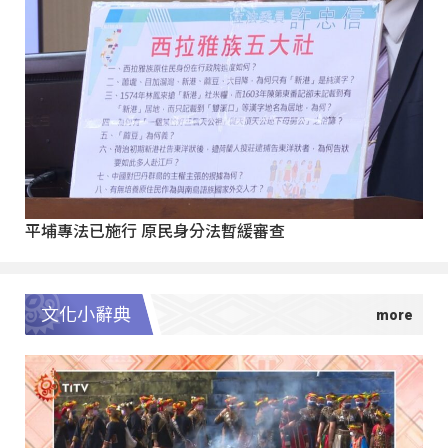
平埔專法已施行 原民身分法暫緩審查
文化小辭典