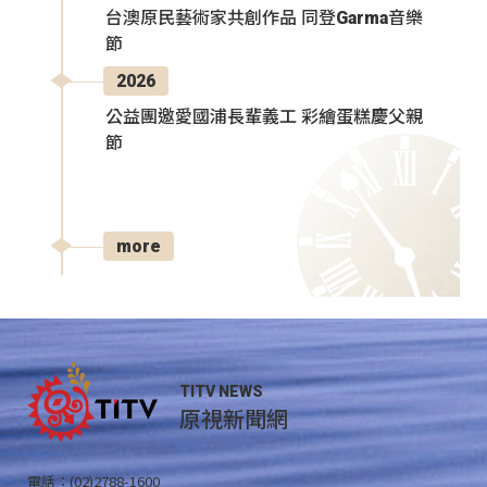
台澳原民藝術家共創作品 同登Garma音樂
節
2026
公益團邀愛國浦長輩義工 彩繪蛋糕慶父親
節
more
TITV NEWS
原視新聞網
電話：(02)2788-1600