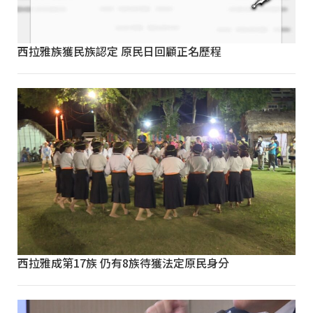
西拉雅族獲民族認定 原民日回顧正名歷程
西拉雅成第17族 仍有8族待獲法定原民身分