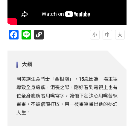
Facebook
Line
A
A
A
大綱
阿美族生命鬥士「金根鴻」，15歲因為一場車禍
導致全身癱瘓，沮喪之際，剛好看到電視上也有
位全身癱瘓者用嘴寫字，讓他下定決心用嘴苦練
畫畫，不被病魔打敗，用一枝畫筆畫出他的夢幻
人生。