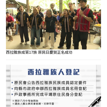
西拉雅族成第17族 原民日慶賀正名成功