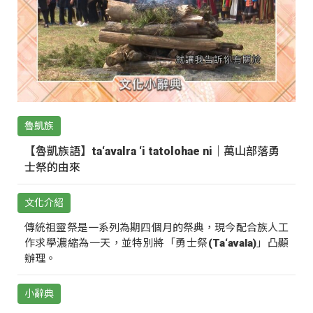
魯凱族
【魯凱族語】ta‘avalra ‘i tatolohae ni｜萬山部落勇
士祭的由來
文化介紹
傳統祖靈祭是一系列為期四個月的祭典，現今配合族人工
作求學濃縮為一天，並特別將「勇士祭(Ta‘avala)」凸顯
辦理。
小辭典