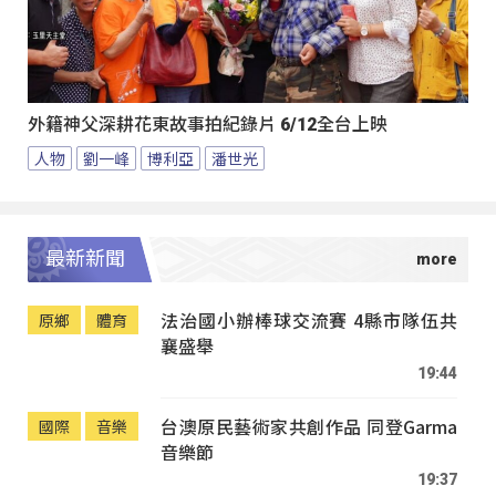
外籍神父深耕花東故事拍紀錄片 6/12全台上映
人物
劉一峰
博利亞
潘世光
最新新聞
法治國小辦棒球交流賽 4縣市隊伍共
原鄉
體育
襄盛舉
19:44
台澳原民藝術家共創作品 同登Garma
國際
音樂
音樂節
19:37