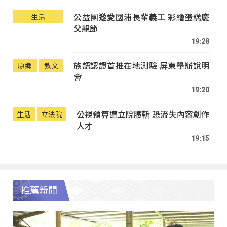
公益團邀愛國浦長輩義工 彩繪蛋糕慶
生活
父親節
19:28
族語認證首推在地測驗 屏東舉辦說明
原鄉
教文
會
19:20
公視預算遭立院腰斬 恐流失內容創作
生活
立法院
人才
19:15
推薦新聞