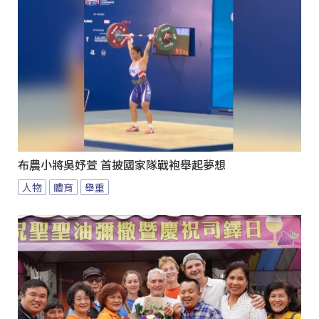
布農小將吳妤萱 首披國家隊戰袍舉起夢想
人物
體育
舉重