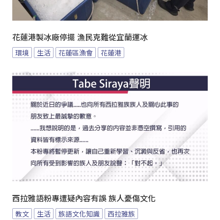
花蓮港製冰廠停擺 漁民克難從宜蘭運冰
環境
生活
花蓮區漁會
花蓮港
西拉雅語粉專遭疑內容有誤 族人憂傷文化
教文
生活
族語文化知識
西拉雅族