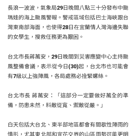
長浪一波波，氣象局29日晚間八點三十分發布中颱
瑪娃的海上颱風警報。警戒區域包括巴士海峽跟台
灣東南部海面，也使得28日在宜蘭情人灣海邊失聯
的女學生，搜救任務更為艱困。
台北市長蔣萬安，29日晚間到災害應變中心主持颱
風整備會議，表示從今日(30)起，台北市也可能會
有7級以上強陣風，各局處務必拴緊螺絲。
台北市長 蔣萬安：「這部分一定要做好萬全的準
備，防患未然，料敵從寬、禦敵從嚴。」
白天包括大台北、東半部地區都會有間歇性陣雨的
情形，尤其東北部和宜花交界的山區雨勢可能更明