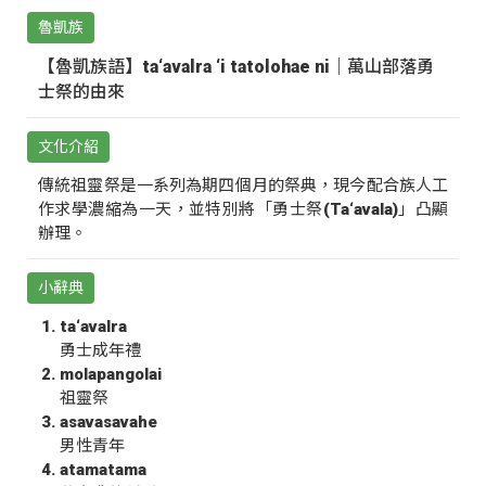
魯凱族
【魯凱族語】ta‘avalra ‘i tatolohae ni｜萬山部落勇
士祭的由來
文化介紹
傳統祖靈祭是一系列為期四個月的祭典，現今配合族人工
作求學濃縮為一天，並特別將「勇士祭(Ta‘avala)」凸顯
辦理。
小辭典
ta‘avalra
勇士成年禮
molapangolai
祖靈祭
asavasavahe
男性青年
atamatama