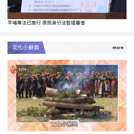
平埔專法已施行 原民身分法暫緩審查
文化小辭典