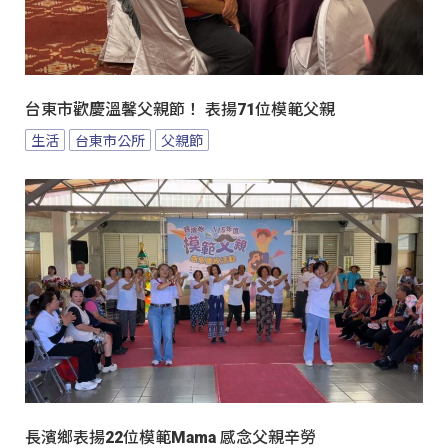
台東市歡慶溫馨父親節！ 表揚71位模範父親
生活
台東市公所
父親節
長濱鄉表揚22位模範Mama 感念父親辛勞