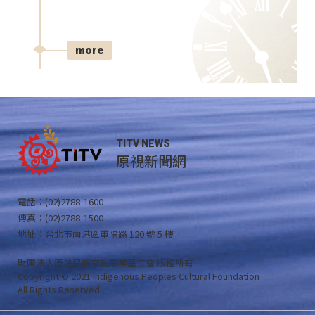
more
TITV NEWS
原視新聞網
電話：(02)2788-1600
傳真：(02)2788-1500
地址：台北市南港區重陽路 120 號 5 樓
財團法人原住民族文化事業基金會 版權所有
Copyright © 2021 Indigenous Peoples Cultural Foundation
All Rights Reserved .