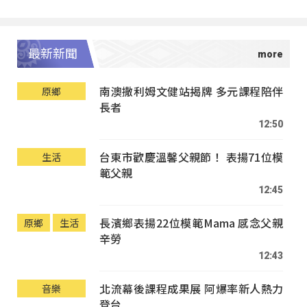
最新新聞
南澳撒利姆文健站揭牌 多元課程陪伴
原鄉
長者
12:50
台東市歡慶溫馨父親節！ 表揚71位模
生活
範父親
12:45
長濱鄉表揚22位模範Mama 感念父親
原鄉
生活
辛勞
12:43
北流幕後課程成果展 阿爆率新人熱力
音樂
登台