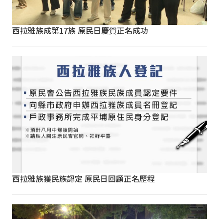
西拉雅族成第17族 原民日慶賀正名成功
西拉雅族獲民族認定 原民日回顧正名歷程