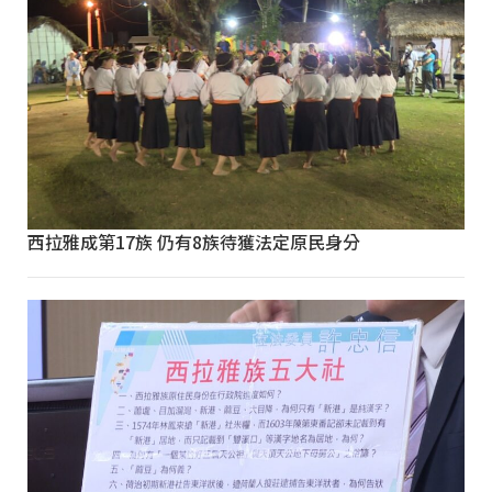
西拉雅成第17族 仍有8族待獲法定原民身分