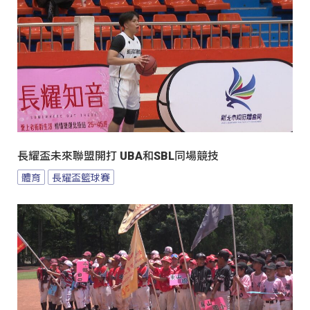
長耀盃未來聯盟開打 UBA和SBL同場競技
體育
長耀盃籃球賽