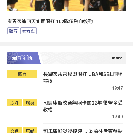
泰青盃連四天宜蘭開打 102隊伍熱血較勁
體育
泰青盃
最新新聞
長耀盃未來聯盟開打 UBA和SBL同場
體育
競技
19:47
司馬庫斯校舍無照卡關22年 衝擊童受
原鄉
環境
教權
19:40
司馬庫斯災後復建 立委前往考察盤點
交通
原鄉