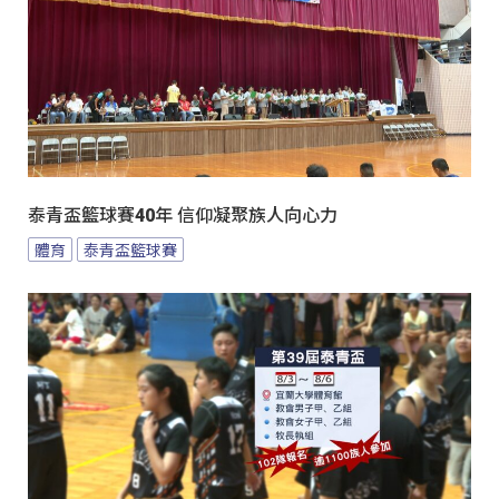
泰青盃籃球賽40年 信仰凝聚族人向心力
體育
泰青盃籃球賽