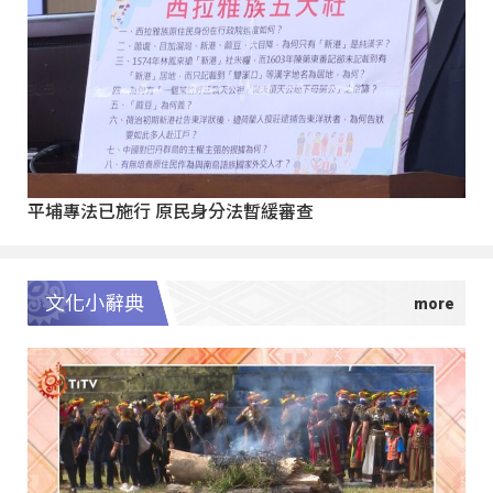
平埔專法已施行 原民身分法暫緩審查
文化小辭典