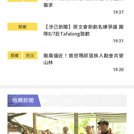
需求
19:37
【涉己新聞】原文會新劇名爆爭議 團
原鄉
隊8/7赴Tafalong致歉
19:31
颱風逼近！普悠瑪部落族人勘查共管
原鄉
防災
山林
19:20
推薦新聞