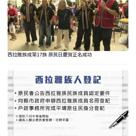
西拉雅族成第17族 原民日慶賀正名成功