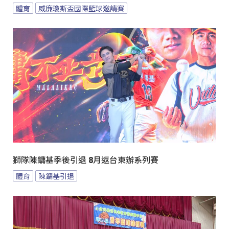
體育
威廉瓊斯盃國際籃球邀請賽
獅隊陳鏞基季後引退 8月返台東辦系列賽
體育
陳鏞基引退