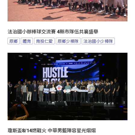
法治國小辦棒球交流賽 4縣市隊伍共襄盛舉
原鄉
體育
南投仁愛
原鄉少棒隊
法治國小少棒隊
瓊斯盃8/14燃戰火 中華男籃陣容星光熠熠