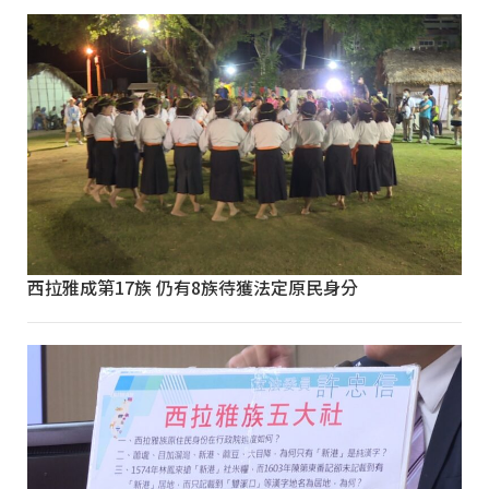
西拉雅成第17族 仍有8族待獲法定原民身分