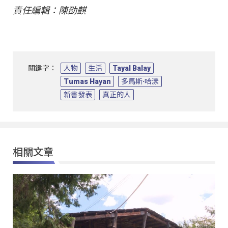
責任編輯：陳劭麒
關鍵字：
人物
生活
Tayal Balay
Tumas Hayan
多馬斯·哈漾
新書發表
真正的人
相關文章