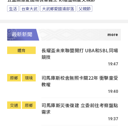
生活
台東大武
大武鄉愛國浦部落
父親節
最新新聞
長耀盃未來聯盟開打 UBA和SBL同場
體育
競技
19:47
司馬庫斯校舍無照卡關22年 衝擊童受
原鄉
環境
教權
19:40
司馬庫斯災後復建 立委前往考察盤點
交通
原鄉
需求
19:37