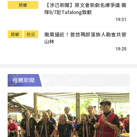
【涉己新聞】原文會新劇名爆爭議 團
原鄉
隊8/7赴Tafalong致歉
19:31
颱風逼近！普悠瑪部落族人勘查共管
原鄉
防災
山林
19:20
推薦新聞