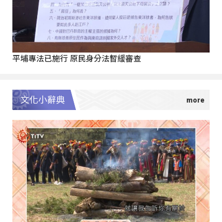
平埔專法已施行 原民身分法暫緩審查
文化小辭典