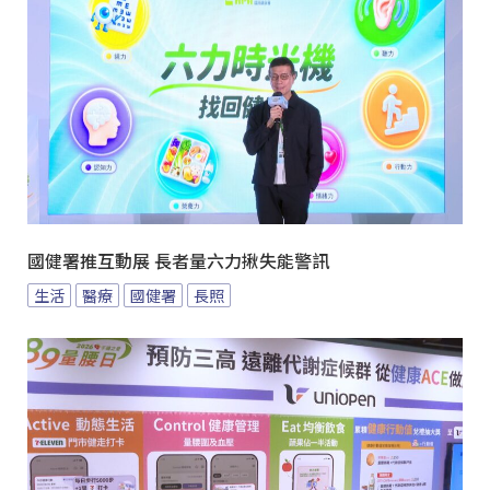
國健署推互動展 長者量六力揪失能警訊
生活
醫療
國健署
長照