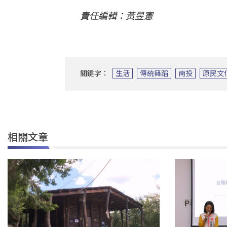
責任編輯：黃昱憲
關鍵字：
生活
傳統舞蹈
南投
原民文
相關文章