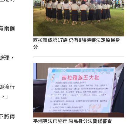
有兩個
西拉雅成第17族 仍有8族待獲法定原民身
分
辦理，
跟流行
化。」
下將傳
平埔專法已施行 原民身分法暫緩審查