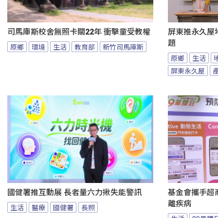
司馬庫斯校舍無照卡關22年 衝擊童受教權
屏東推永久屋
題
原鄉
環境
生活
教育部
新竹司馬庫斯
原鄉
生活
屏東永久屋
國健署推互動展 長者量六力揪失能警訊
基金會攜手超商
離疾病
生活
醫療
國健署
長照