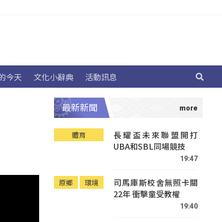
的今天
文化小辭典
活動訊息
最新新聞
長耀盃未來聯盟開打
體育
UBA和SBL同場競技
19:47
司馬庫斯校舍無照卡關
原鄉
環境
22年 衝擊童受教權
19:40