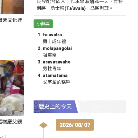
現今配合族人工作求學濃縮為一天，並特
別將「勇士祭(Ta‘avala)」凸顯辦理。
氛串起文化連
小辭典
ta‘avalra
勇士成年禮
molapangolai
祖靈祭
asavasavahe
男性青年
atamatama
父字輩的稱呼
歷史上的今天
蛋糕慶父親
2026/ 08/ 07