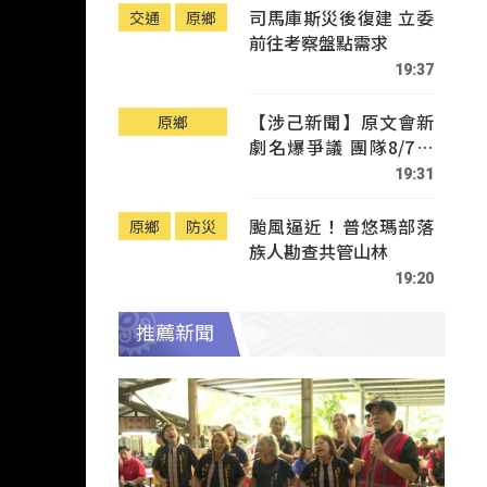
司馬庫斯災後復建 立委
交通
原鄉
前往考察盤點需求
19:37
【涉己新聞】原文會新
原鄉
劇名爆爭議 團隊8/7赴
Tafalong致歉
19:31
颱風逼近！普悠瑪部落
原鄉
防災
族人勘查共管山林
19:20
推薦新聞