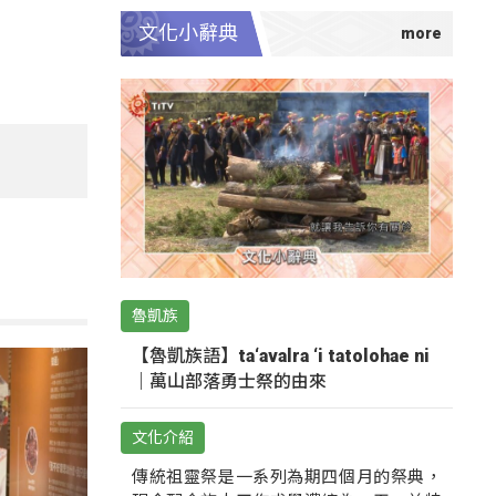
文化小辭典
魯凱族
【魯凱族語】ta‘avalra ‘i tatolohae ni
｜萬山部落勇士祭的由來
文化介紹
傳統祖靈祭是一系列為期四個月的祭典，