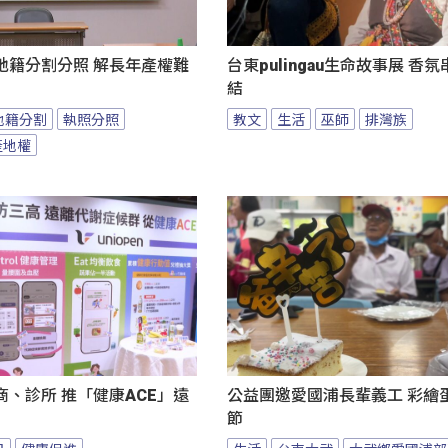
地籍分割分照 解長年產權難
台東pulingau生命故事展 香
結
地籍分割
執照分照
教文
生活
巫師
排灣族
產地權
、診所 推「健康ACE」遠
公益團邀愛國浦長輩義工 彩繪
節