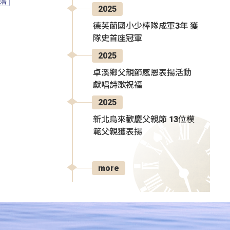
落
2025
德芙蘭國小少棒隊成軍3年 獲
隊史首座冠軍
2025
卓溪鄉父親節感恩表揚活動
獻唱詩歌祝福
2025
新北烏來歡慶父親節 13位模
範父親獲表揚
more