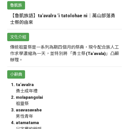
魯凱族
【魯凱族語】ta‘avalra ‘i tatolohae ni｜萬山部落勇
士祭的由來
文化介紹
傳統祖靈祭是一系列為期四個月的祭典，現今配合族人工
作求學濃縮為一天，並特別將「勇士祭(Ta‘avala)」凸顯
辦理。
小辭典
ta‘avalra
勇士成年禮
molapangolai
祖靈祭
asavasavahe
男性青年
atamatama
父字輩的稱呼