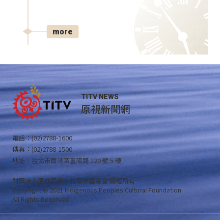
more
TITV NEWS
原視新聞網
電話：(02)2788-1600
傳真：(02)2788-1500
地址：台北市南港區重陽路 120 號 5 樓
財團法人原住民族文化事業基金會 版權所有
Copyright © 2021 Indigenous Peoples Cultural Foundation
All Rights Reserved .