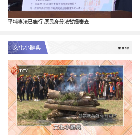
平埔專法已施行 原民身分法暫緩審查
文化小辭典