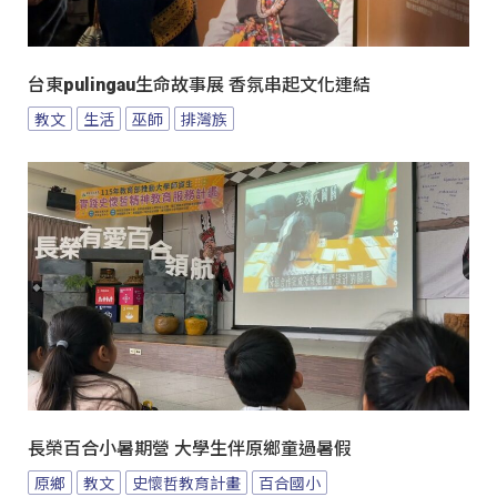
台東pulingau生命故事展 香氛串起文化連結
教文
生活
巫師
排灣族
長榮百合小暑期營 大學生伴原鄉童過暑假
原鄉
教文
史懷哲教育計畫
百合國小