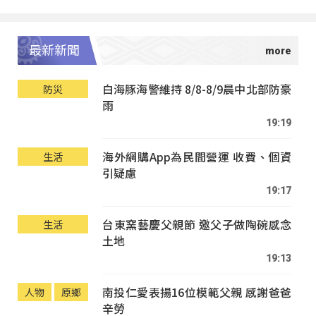
最新新聞
白海豚海警維持 8/8-8/9晨中北部防豪
防災
雨
19:19
海外網購App為民間營運 收費、個資
生活
引疑慮
19:17
台東窯藝慶父親節 邀父子做陶碗感念
生活
土地
19:13
南投仁愛表揚16位模範父親 感謝爸爸
人物
原鄉
辛勞