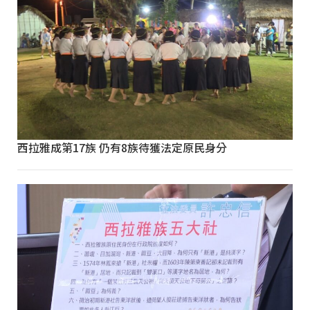
西拉雅成第17族 仍有8族待獲法定原民身分