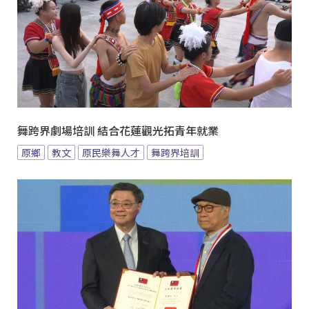
舞跨界劇場培訓 結合花蓮觀光拓青年就業
原鄉
教文
原民樂舞人才
舞跨界培訓