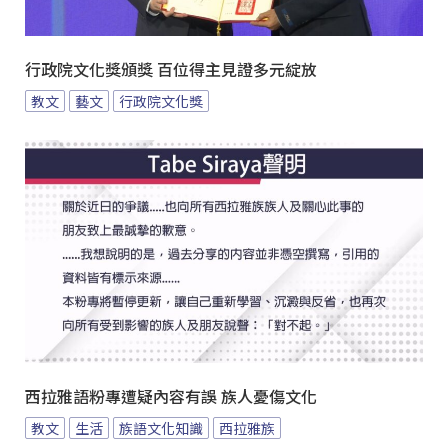
行政院文化獎頒獎 百位得主見證多元綻放
教文
藝文
行政院文化獎
西拉雅語粉專遭疑內容有誤 族人憂傷文化
教文
生活
族語文化知識
西拉雅族