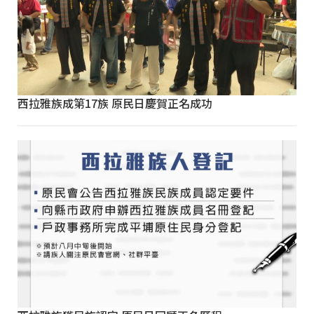
西拉雅族成第17族 原民日慶賀正名成功