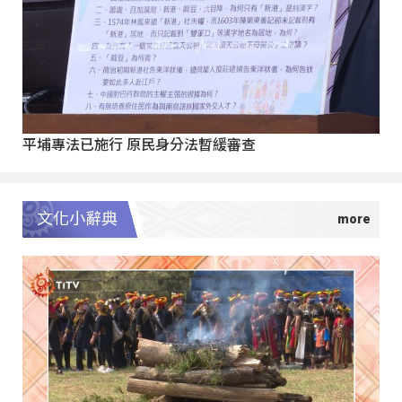
平埔專法已施行 原民身分法暫緩審查
文化小辭典