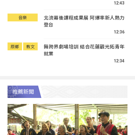
12:43
北流幕後課程成果展 阿爆率新人熱力
音樂
登台
12:36
舞跨界劇場培訓 結合花蓮觀光拓青年
原鄉
教文
就業
12:34
推薦新聞