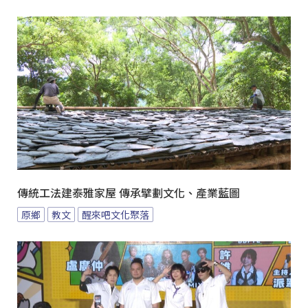
傳統工法建泰雅家屋 傳承擘劃文化、產業藍圖
原鄉
教文
醒來吧文化聚落