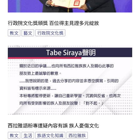
行政院文化獎頒獎 百位得主見證多元綻放
教文
藝文
行政院文化獎
西拉雅語粉專遭疑內容有誤 族人憂傷文化
教文
生活
族語文化知識
西拉雅族