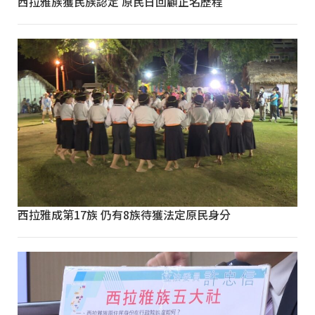
西拉雅族獲民族認定 原民日回顧正名歷程
西拉雅成第17族 仍有8族待獲法定原民身分