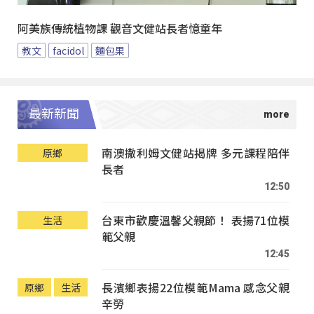
阿美族傳統植物課 觀音文健站長者憶童年
教文
facidol
麵包果
最新新聞
南澳撒利姆文健站揭牌 多元課程陪伴
原鄉
長者
12:50
台東市歡慶溫馨父親節！ 表揚71位模
生活
範父親
12:45
長濱鄉表揚22位模範Mama 感念父親
原鄉
生活
辛勞