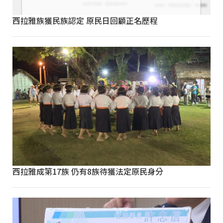
西拉雅族獲民族認定 原民日回顧正名歷程
西拉雅成第17族 仍有8族待獲法定原民身分