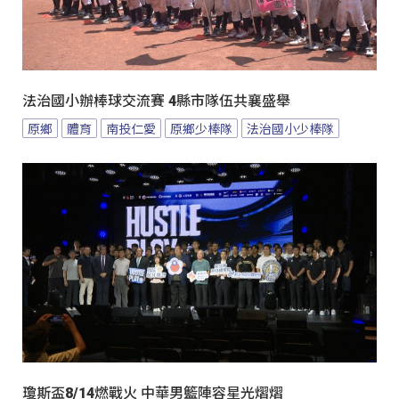
法治國小辦棒球交流賽 4縣市隊伍共襄盛舉
原鄉
體育
南投仁愛
原鄉少棒隊
法治國小少棒隊
瓊斯盃8/14燃戰火 中華男籃陣容星光熠熠