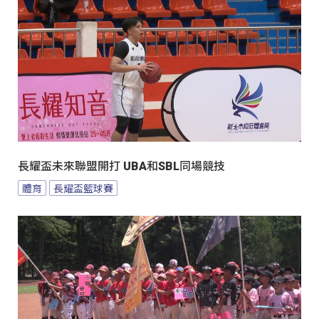
長耀盃未來聯盟開打 UBA和SBL同場競技
體育
長耀盃籃球賽