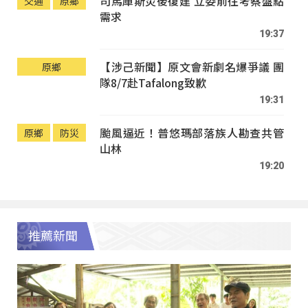
司馬庫斯災後復建 立委前往考察盤點
交通
原鄉
需求
19:37
【涉己新聞】原文會新劇名爆爭議 團
原鄉
隊8/7赴Tafalong致歉
19:31
颱風逼近！普悠瑪部落族人勘查共管
原鄉
防災
山林
19:20
推薦新聞