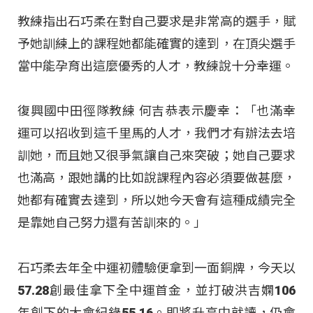
教練指出石巧柔在對自己要求是非常高的選手，賦
予她訓練上的課程她都能確實的達到，在頂尖選手
當中能孕育出這麼優秀的人才，教練說十分幸運。
復興國中田徑隊教練 何吉恭表示慶幸：「也滿幸
運可以招收到這千里馬的人才，我們才有辦法去培
訓她，而且她又很爭氣讓自己來突破；她自己要求
也滿高，跟她講的比如說課程內容必須要做甚麼，
她都有確實去達到，所以她今天會有這種成績完全
是靠她自己努力還有苦訓來的。」
石巧柔去年全中運初體驗便拿到一面銅牌，今天以
57.28創最佳拿下全中運首金，並打破洪吉嫻106
年創下的大會紀錄55.16。即將升高中就讀，仍會