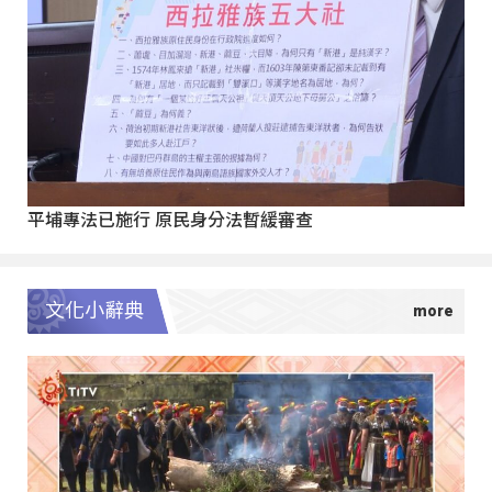
平埔專法已施行 原民身分法暫緩審查
文化小辭典