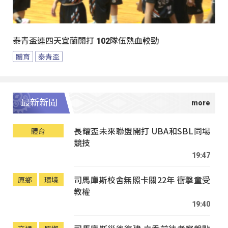
泰青盃連四天宜蘭開打 102隊伍熱血較勁
體育
泰青盃
最新新聞
長耀盃未來聯盟開打 UBA和SBL同場
體育
競技
19:47
司馬庫斯校舍無照卡關22年 衝擊童受
原鄉
環境
教權
19:40