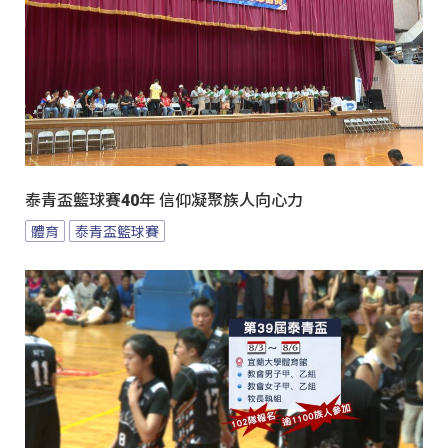
泰青盃籃球賽40年 信仰凝聚族人向心力
體育
泰青盃籃球賽