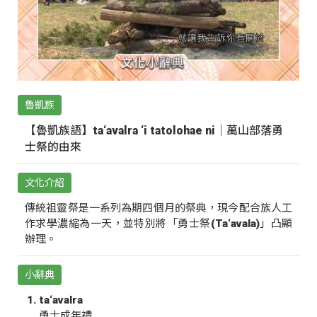
魯凱族
【魯凱族語】ta‘avalra ‘i tatolohae ni｜萬山部落勇
士祭的由來
文化介紹
傳統祖靈祭是一系列為期四個月的祭典，現今配合族人工
作求學濃縮為一天，並特別將「勇士祭(Ta‘avala)」凸顯
辦理。
小辭典
ta‘avalra
勇士成年禮