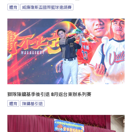
體育
威廉瓊斯盃國際籃球邀請賽
獅隊陳鏞基季後引退 8月返台東辦系列賽
體育
陳鏞基引退