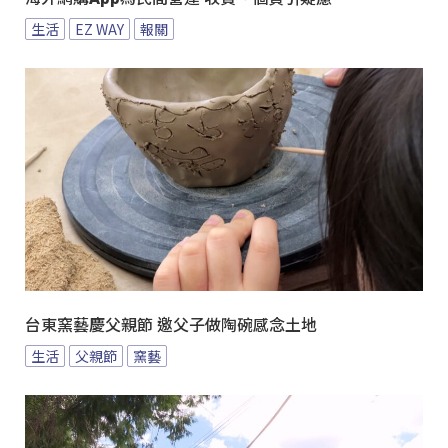
生活
EZ WAY
報關
台東窯藝慶父親節 邀父子做陶碗感念土地
生活
父親節
窯藝