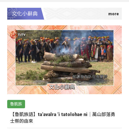
文化小辭典
魯凱族
【魯凱族語】ta‘avalra ‘i tatolohae ni｜萬山部落勇
士祭的由來