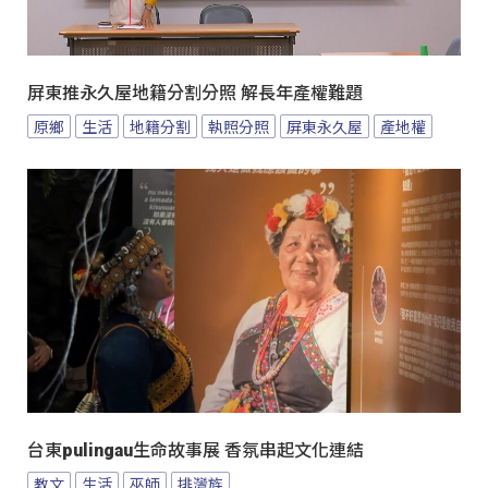
屏東推永久屋地籍分割分照 解長年產權難題
原鄉
生活
地籍分割
執照分照
屏東永久屋
產地權
台東pulingau生命故事展 香氛串起文化連結
教文
生活
巫師
排灣族