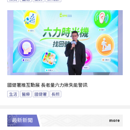
國健署推互動展 長者量六力揪失能警訊
生活
醫療
國健署
長照
最新新聞