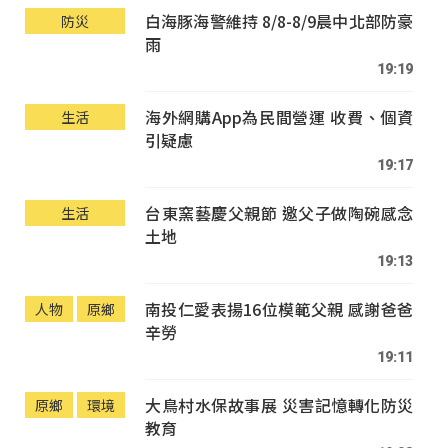
白海豚海警維持 8/8-8/9晨中北部防豪
防災
雨
19:19
海外網購App為民間營運 收費、個資
生活
引疑慮
19:17
台東窯藝慶父親節 邀父子做陶碗感念
生活
土地
19:13
南投仁愛表揚16位模範父親 感謝爸爸
人物
原鄉
辛勞
19:11
大鳥村水保故事展 災害記憶轉化防災
原鄉
環境
教育