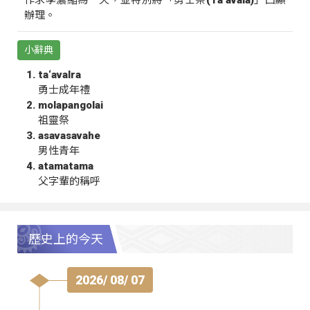
作求學濃縮為一天，並特別將「勇士祭(Ta‘avala)」凸顯
辦理。
小辭典
ta‘avalra
勇士成年禮
molapangolai
祖靈祭
asavasavahe
男性青年
atamatama
父字輩的稱呼
歷史上的今天
2026/ 08/ 07