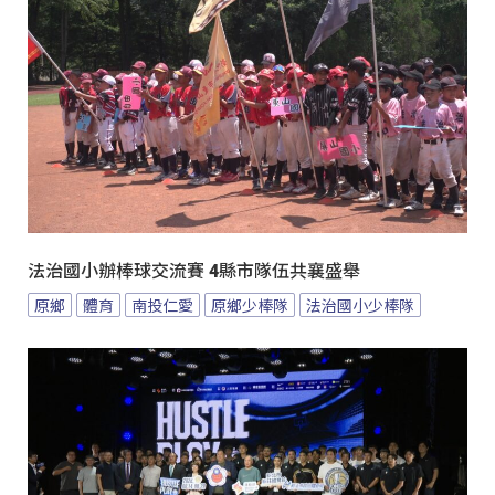
法治國小辦棒球交流賽 4縣市隊伍共襄盛舉
原鄉
體育
南投仁愛
原鄉少棒隊
法治國小少棒隊