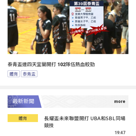
泰青盃連四天宜蘭開打 102隊伍熱血較勁
體育
泰青盃
最新新聞
長耀盃未來聯盟開打 UBA和SBL同場
體育
競技
19:47