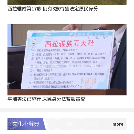
西拉雅成第17族 仍有8族待獲法定原民身分
平埔專法已施行 原民身分法暫緩審查
文化小辭典