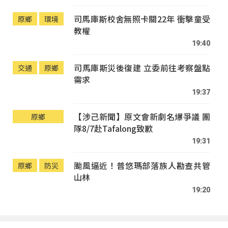
司馬庫斯校舍無照卡關22年 衝擊童受
原鄉
環境
教權
19:40
司馬庫斯災後復建 立委前往考察盤點
交通
原鄉
需求
19:37
【涉己新聞】原文會新劇名爆爭議 團
原鄉
隊8/7赴Tafalong致歉
19:31
颱風逼近！普悠瑪部落族人勘查共管
原鄉
防災
山林
19:20