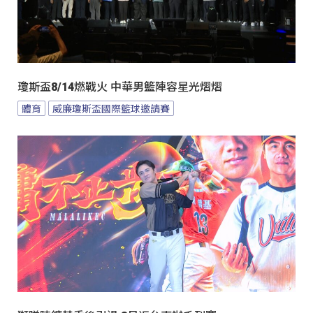
瓊斯盃8/14燃戰火 中華男籃陣容星光熠熠
體育
威廉瓊斯盃國際籃球邀請賽