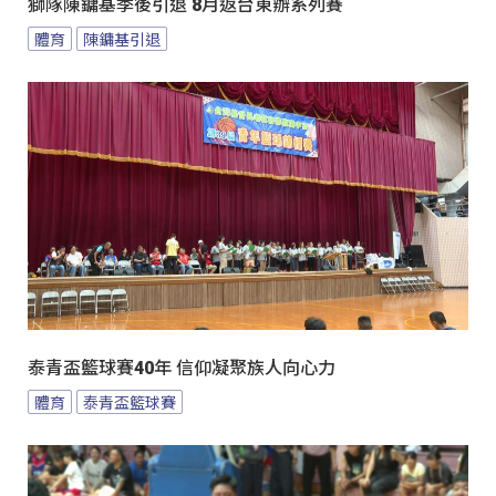
獅隊陳鏞基季後引退 8月返台東辦系列賽
體育
陳鏞基引退
泰青盃籃球賽40年 信仰凝聚族人向心力
體育
泰青盃籃球賽