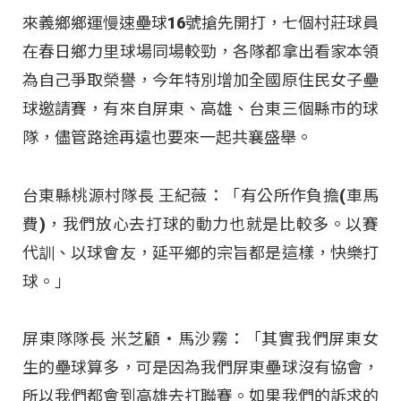
來義鄉鄉運慢速壘球16號搶先開打，七個村莊球員
在春日鄉力里球場同場較勁，各隊都拿出看家本領
為自己爭取榮譽，今年特別增加全國原住民女子壘
球邀請賽，有來自屏東、高雄、台東三個縣市的球
隊，儘管路途再遠也要來一起共襄盛舉。
台東縣桃源村隊長 王紀薇：「有公所作負擔(車馬
費)，我們放心去打球的動力也就是比較多。以賽
代訓、以球會友，延平鄉的宗旨都是這樣，快樂打
球。」
屏東隊隊長 米芝顧‧馬沙霧：「其實我們屏東女
生的壘球算多，可是因為我們屏東壘球沒有協會，
所以我們都會到高雄去打聯賽。如果我們的訴求的