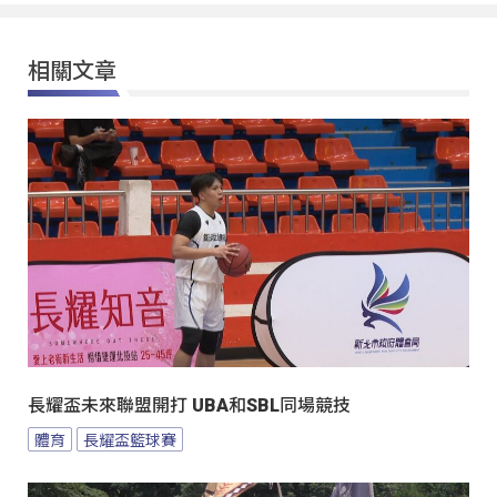
相關文章
長耀盃未來聯盟開打 UBA和SBL同場競技
體育
長耀盃籃球賽