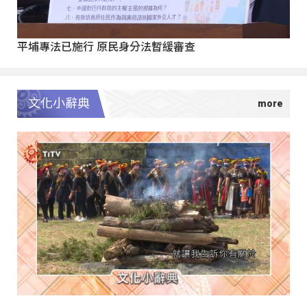
平埔專法已施行 原民身分法暫緩審查
文化小辭典