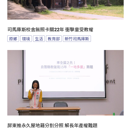
司馬庫斯校舍無照卡關22年 衝擊童受教權
原鄉
環境
生活
教育部
新竹司馬庫斯
屏東推永久屋地籍分割分照 解長年產權難題