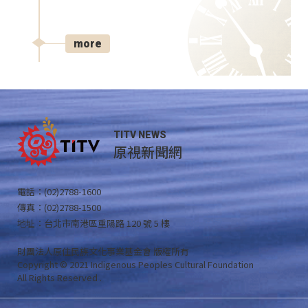
more
TITV NEWS
原視新聞網
電話：(02)2788-1600
傳真：(02)2788-1500
地址：台北市南港區重陽路 120 號 5 樓
財團法人原住民族文化事業基金會 版權所有
Copyright © 2021 Indigenous Peoples Cultural Foundation
All Rights Reserved .