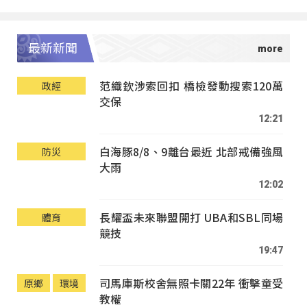
最新新聞
范織欽涉索回扣 橋檢發動搜索120萬
政經
交保
12:21
白海豚8/8、9離台最近 北部戒備強風
防災
大雨
12:02
長耀盃未來聯盟開打 UBA和SBL同場
體育
競技
19:47
司馬庫斯校舍無照卡關22年 衝擊童受
原鄉
環境
教權