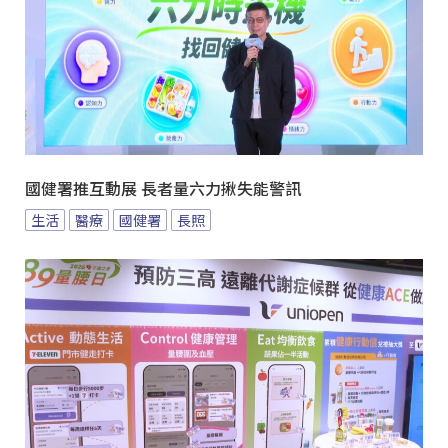
國健署推互動展 長者量六力揪失能警訊
生活
醫療
國健署
長照