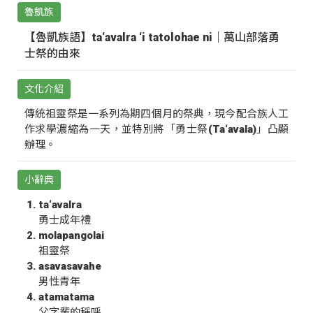
魯凱族
【魯凱族語】ta‘avalra ‘i tatolohae ni｜萬山部落勇
士祭的由來
文化介紹
傳統祖靈祭是一系列為期四個月的祭典，現今配合族人工
作求學濃縮為一天，並特別將「勇士祭(Ta‘avala)」凸顯
辦理。
小辭典
ta‘avalra
勇士成年禮
molapangolai
祖靈祭
asavasavahe
男性青年
atamatama
父字輩的稱呼