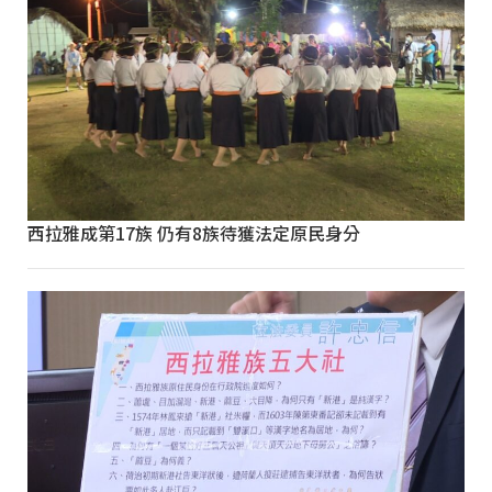
西拉雅成第17族 仍有8族待獲法定原民身分