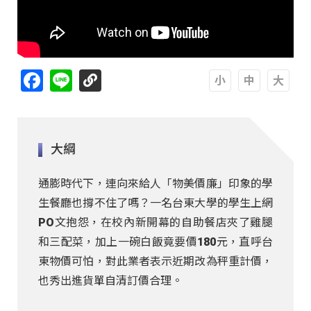
Facebook
Line
A
A
A
大綱
通膨時代下，連向來給人「物美價廉」印象的學
生餐廳也撐不住了嗎？一名台東大學的學生上網
PO文抱怨，在校內新開幕的自助餐店夾了雞腿
和三配菜，加上一碗白飯竟要價180元，直呼台
東物價可怕，對此業者表示近期改為秤重計價，
也秀出進貨單自清訂價合理。