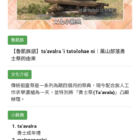
魯凱族
【魯凱族語】ta‘avalra ‘i tatolohae ni｜萬山部落勇
士祭的由來
文化介紹
傳統祖靈祭是一系列為期四個月的祭典，現今配合族人工
作求學濃縮為一天，並特別將「勇士祭(Ta‘avala)」凸顯
辦理。
小辭典
ta‘avalra
勇士成年禮
molapangolai