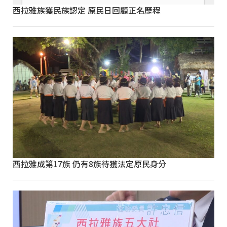
西拉雅族獲民族認定 原民日回顧正名歷程
西拉雅成第17族 仍有8族待獲法定原民身分