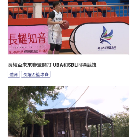
長耀盃未來聯盟開打 UBA和SBL同場競技
體育
長耀盃籃球賽