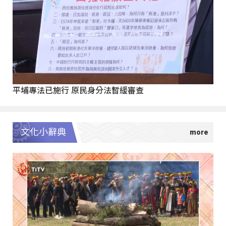
平埔專法已施行 原民身分法暫緩審查
文化小辭典