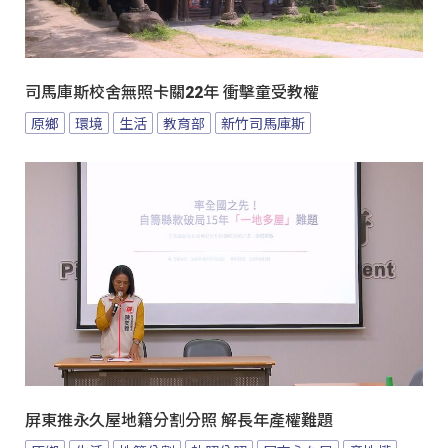
司馬庫斯校舍無照卡關22年 衝擊童受教權
原鄉
環境
生活
教育部
新竹司馬庫斯
屏東推永久屋地籍分割分照 解長年產權難題