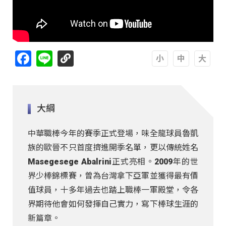
Facebook
Line
A
A
A
大綱
中華職棒今年的賽季正式登場，味全龍球員魯凱
族的歐晉不只首度擠進開季名單，更以傳統姓名
Masegesege Abalrini正式亮相。2009年的世
界少棒錦標賽，曾為台灣拿下亞軍並獲得最有價
值球員，十多年過去也踏上職棒一軍殿堂，令各
界期待他會如何發揮自己實力，寫下棒球生涯的
新篇章。