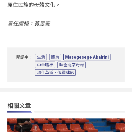
原住民族的母體文化。
責任編輯：黃昱憲
關鍵字：
生活
體育
Masegesege Abalrini
中華職棒
味全龍字母哥
瑪仕革斯．俄霸律尼
相關文章