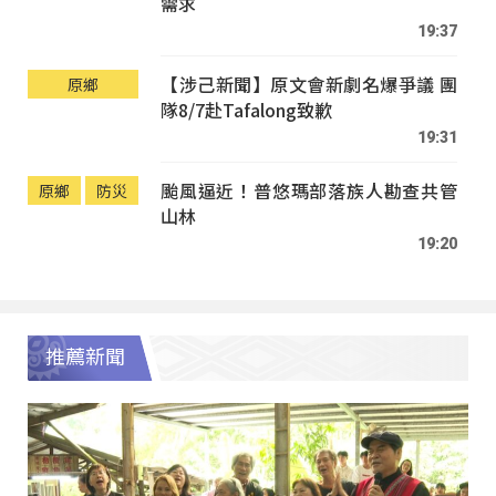
需求
19:37
【涉己新聞】原文會新劇名爆爭議 團
原鄉
隊8/7赴Tafalong致歉
19:31
颱風逼近！普悠瑪部落族人勘查共管
原鄉
防災
山林
19:20
推薦新聞