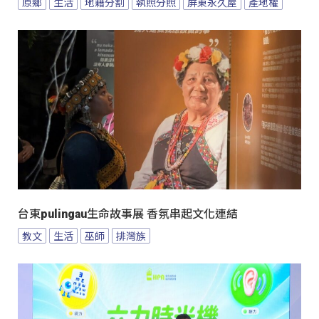
原鄉
生活
地籍分割
執照分照
屏東永久屋
產地權
台東pulingau生命故事展 香氛串起文化連結
教文
生活
巫師
排灣族