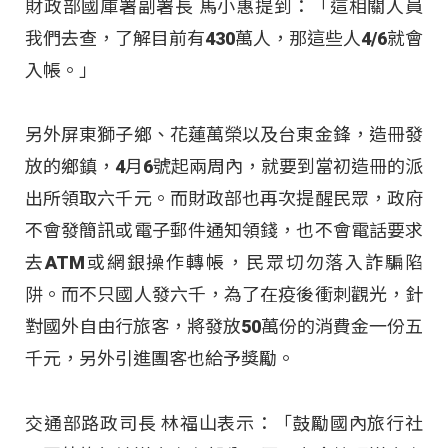
財政部國庫署副署長 馬小惠提到：「這相關人員
我們去查，了解目前有430萬人，那這些人4/6就會
入帳。」
另外屏東獅子鄉、花蓮萬榮以及台東金鋒，造冊發
放的鄉鎮，4月6號起兩周內，就要到當初造冊的派
出所領取六千元。而財政部也再次提醒民眾，政府
不會發簡訊或電子郵件通知領錢，也不會電話要求
去ATM或網銀操作轉帳，民眾切勿落入詐騙陷
阱。而不只國人發六千，為了在疫後衝刺觀光，針
對國外自由行旅客，將發放50萬份的消費金一份五
千元，另外引進團客也給予獎勵。
交通部路政司長 林福山表示：「鼓勵國內旅行社