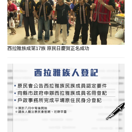
西拉雅族成第17族 原民日慶賀正名成功