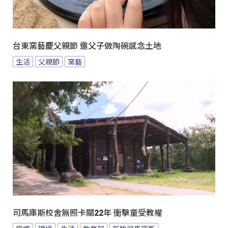
台東窯藝慶父親節 邀父子做陶碗感念土地
生活
父親節
窯藝
司馬庫斯校舍無照卡關22年 衝擊童受教權