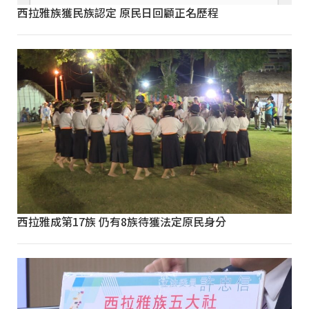
西拉雅族獲民族認定 原民日回顧正名歷程
西拉雅成第17族 仍有8族待獲法定原民身分