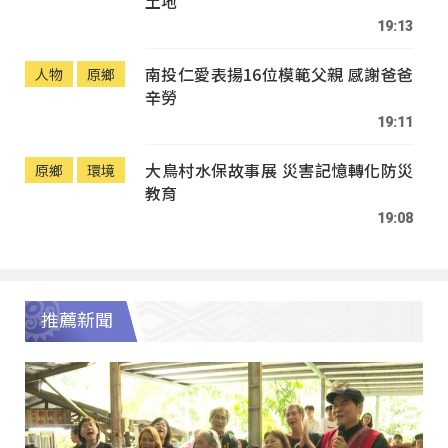
土地
19:13
南投仁愛表揚16位模範父親 感謝爸爸
人物
原鄉
辛勞
19:11
大鳥村水保故事展 災害記憶轉化防災
原鄉
環境
教育
19:08
推薦新聞