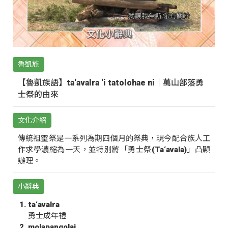
魯凱族
【魯凱族語】ta‘avalra ‘i tatolohae ni｜萬山部落勇
士祭的由來
文化介紹
傳統祖靈祭是一系列為期四個月的祭典，現今配合族人工
作求學濃縮為一天，並特別將「勇士祭(Ta‘avala)」凸顯
辦理。
小辭典
ta‘avalra
勇士成年禮
molapangolai