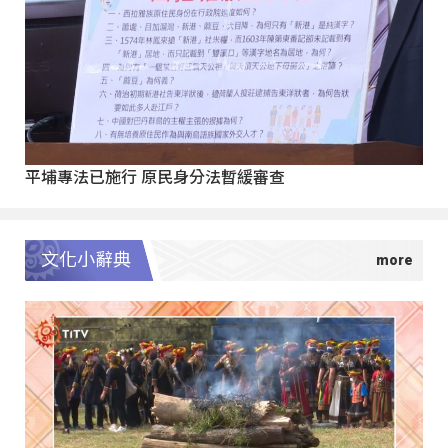
平埔專法已施行 原民身分法暫緩審查
文化小辭典