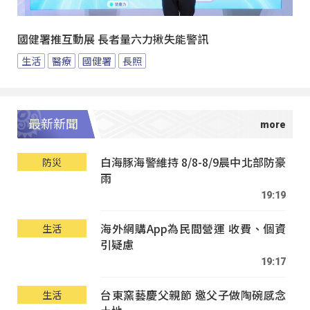
國健署推互動展 長者量六力揪失能警訊
生活
醫療
國健署
長照
最新新聞
白海豚海警維持 8/8-8/9晨中北部防豪
防災
雨
19:19
海外網購App為民間營運 收費、個資
生活
引疑慮
19:17
台東窯藝慶父親節 邀父子做陶碗感念
生活