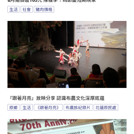
8月豬價破105元 陳駿季：為節慶短期現象
生活
社會
豬肉價格
「跟著月亮」放映分享 認識布農文化深厚底蘊
原鄉
生活
《跟著月亮》
布農族紀錄片
花蓮原民處