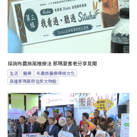
探詢布農族尾椎療法 那瑪夏耆老分享見聞
生活
醫療
布農族醫療傳統文化
高雄那瑪夏原住民文物館