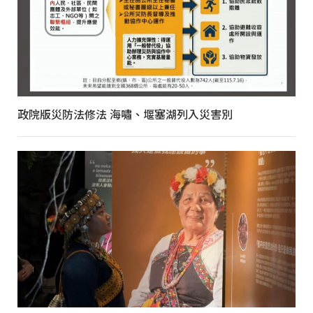
政院版災防法修法 海嘯、堰塞湖列入災害別