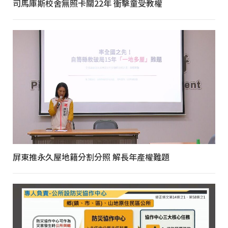
司馬庫斯校舍無照卡關22年 衝擊童受教權
屏東推永久屋地籍分割分照 解長年產權難題