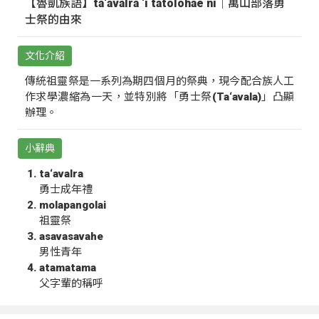
【魯凱族語】ta‘avalra ‘i tatolohae ni｜萬山部落勇
士祭的由來
文化介紹
傳統祖靈祭是一系列為期四個月的祭典，現今配合族人工
作求學濃縮為一天，並特別將「勇士祭(Ta‘avala)」凸顯
辦理。
小辭典
ta‘avalra
勇士成年禮
molapangolai
祖靈祭
asavasavahe
男性青年
atamatama
父字輩的稱呼