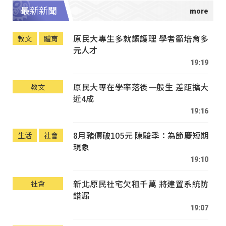
最新新聞
原民大專生多就讀護理 學者籲培育多
教文
體育
元人才
19:19
原民大專在學率落後一般生 差距擴大
教文
近4成
19:16
8月豬價破105元 陳駿季：為節慶短期
生活
社會
現象
19:10
新北原民社宅欠租千萬 將建置系統防
社會
錯漏
19:07