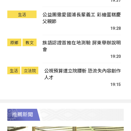
19:37
公益團邀愛國浦長輩義工 彩繪蛋糕慶
生活
父親節
19:28
族語認證首推在地測驗 屏東舉辦說明
原鄉
教文
會
19:20
公視預算遭立院腰斬 恐流失內容創作
生活
立法院
人才
19:15
推薦新聞