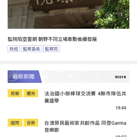
監院陷空窗期 朝野不同立場牽動後續發展
政經
監察委員
監察院
最新新聞
法治國小辦棒球交流賽 4縣市隊伍共
原鄉
體育
襄盛舉
19:44
台澳原民藝術家共創作品 同登Garma
國際
音樂
音樂節