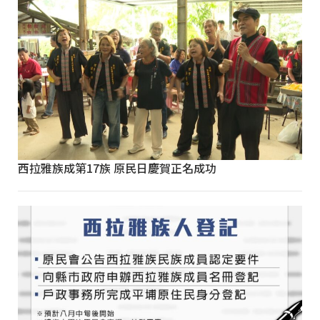
西拉雅族成第17族 原民日慶賀正名成功