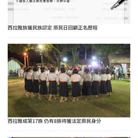
西拉雅族獲民族認定 原民日回顧正名歷程
西拉雅成第17族 仍有8族待獲法定原民身分