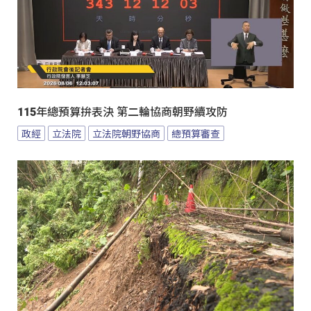
115年總預算拚表決 第二輪協商朝野續攻防
政經
立法院
立法院朝野協商
總預算審查