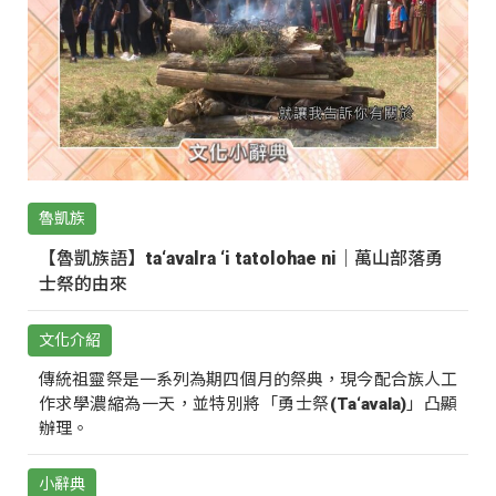
魯凱族
【魯凱族語】ta‘avalra ‘i tatolohae ni｜萬山部落勇
士祭的由來
文化介紹
傳統祖靈祭是一系列為期四個月的祭典，現今配合族人工
作求學濃縮為一天，並特別將「勇士祭(Ta‘avala)」凸顯
辦理。
小辭典