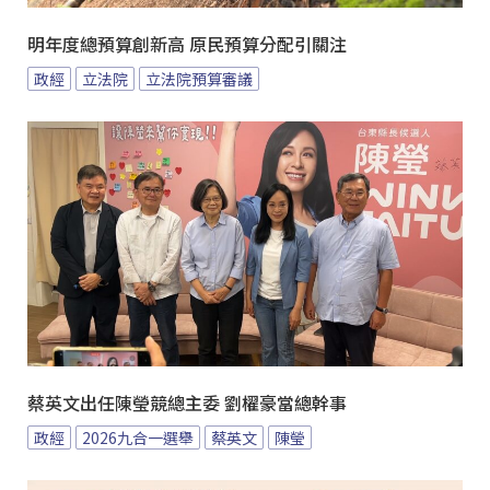
明年度總預算創新高 原民預算分配引關注
政經
立法院
立法院預算審議
蔡英文出任陳瑩競總主委 劉櫂豪當總幹事
政經
2026九合一選舉
蔡英文
陳瑩