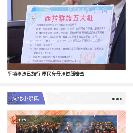
平埔專法已施行 原民身分法暫緩審查
文化小辭典