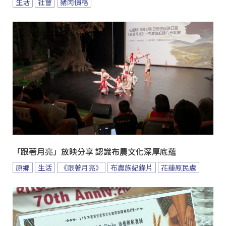
生活
社會
豬肉價格
「跟著月亮」放映分享 認識布農文化深厚底蘊
原鄉
生活
《跟著月亮》
布農族紀錄片
花蓮原民處