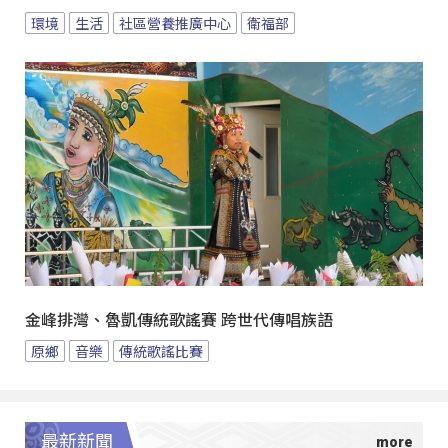
環境
生活
社區營養推廣中心
衛福部
金峰排灣、魯凱傳統歌謠賽 跨世代傳唱族語
原鄉
音樂
傳統歌謠比賽
最新新聞