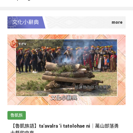
文化小辭典
魯凱族
【魯凱族語】ta‘avalra ‘i tatolohae ni｜萬山部落勇
士祭的由來