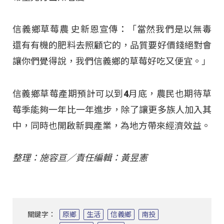
信義鄉草莓農 史新恩宣傳：「當然我們是以無毒
還有有機的肥料去照顧它的，品質要好價錢絕對會
讓你們覺得說，我們信義鄉的草莓好吃又便宜。」
信義鄉草莓產期預計可以到4月底，農民也期待草
莓季能夠一年比一年進步，除了讓更多族人加入其
中，同時也開啟新興產業，為地方帶來經濟效益。
整理：施容亘／責任編輯：黃昱憲
關鍵字：
原鄉
生活
信義鄉
南投