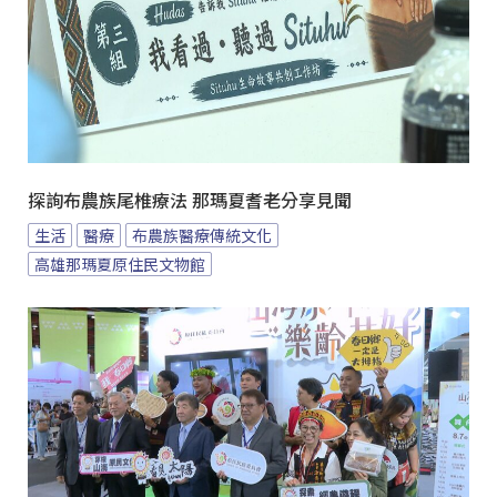
探詢布農族尾椎療法 那瑪夏耆老分享見聞
生活
醫療
布農族醫療傳統文化
高雄那瑪夏原住民文物館