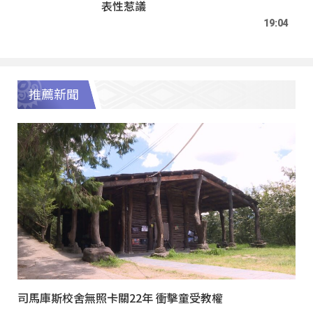
表性惹議
19:04
推薦新聞
司馬庫斯校舍無照卡關22年 衝擊童受教權