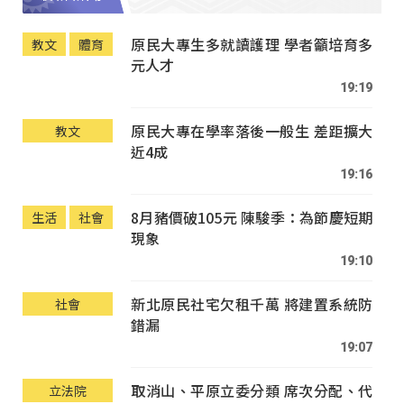
原民大專生多就讀護理 學者籲培育多
教文
體育
元人才
19:19
原民大專在學率落後一般生 差距擴大
教文
近4成
19:16
8月豬價破105元 陳駿季：為節慶短期
生活
社會
現象
19:10
新北原民社宅欠租千萬 將建置系統防
社會
錯漏
19:07
取消山、平原立委分類 席次分配、代
立法院