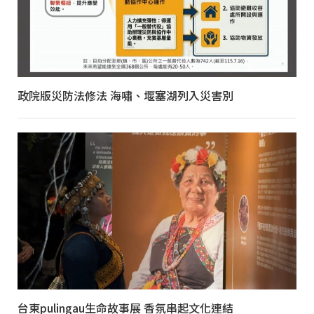
政院版災防法修法 海嘯、堰塞湖列入災害別
台東pulingau生命故事展 香氛串起文化連結