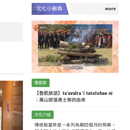
文化小辭典
魯凱族
【魯凱族語】ta‘avalra ‘i tatolohae ni
｜萬山部落勇士祭的由來
文化介紹
傳統祖靈祭是一系列為期四個月的祭典，