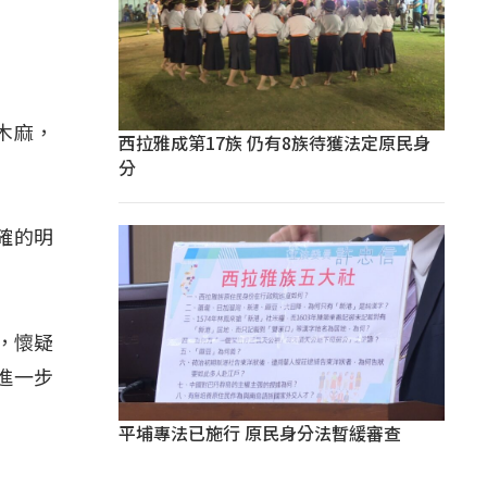
木麻，
西拉雅成第17族 仍有8族待獲法定原民身
分
確的明
，懷疑
進一步
平埔專法已施行 原民身分法暫緩審查