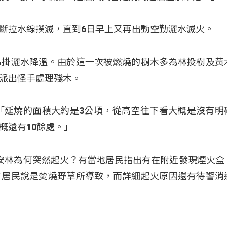
斷拉水線撲滅，直到6日早上又再出動空勤灑水滅火。
吊掛灑水降溫。由於這一次被燃燒的樹木多為林投樹及黃
派出怪手處理殘木。
「延燒的面積大約是3公頃，從高空往下看大概是沒有明
概還有10餘處。」
安林為何突然起火？有當地居民指出有在附近發現煙火盒
有居民說是焚燒野草所導致，而詳細起火原因還有待警消