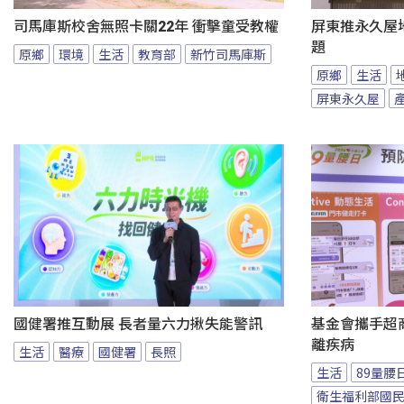
司馬庫斯校舍無照卡關22年 衝擊童受教權
屏東推永久屋
題
原鄉
環境
生活
教育部
新竹司馬庫斯
原鄉
生活
屏東永久屋
國健署推互動展 長者量六力揪失能警訊
基金會攜手超商
離疾病
生活
醫療
國健署
長照
生活
89量腰
衛生福利部國