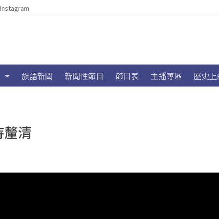
Instagram
族語新聞
新聞性節目
節目表
主播專區
歷史上
待釐清