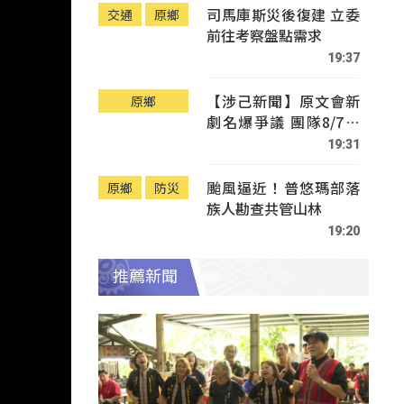
司馬庫斯災後復建 立委
交通
原鄉
前往考察盤點需求
19:37
【涉己新聞】原文會新
原鄉
劇名爆爭議 團隊8/7赴
Tafalong致歉
19:31
颱風逼近！普悠瑪部落
原鄉
防災
族人勘查共管山林
19:20
推薦新聞