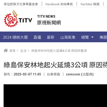
原住民族文化事業基金會
Facebook 粉絲專頁
YouTube 頻道
TITV NEWS
原視新聞網
2024 總統大選
直播
最新
山海氣象
總覽
專題
首頁
生活
綠島保安林地起火延燒3公頃 原因待釐清
綠島保安林地起火延燒3公頃 原因
發布：2023-03-07 11:45
台東綠島
zemzem (古聖典)