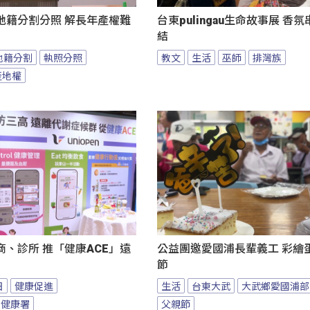
地籍分割分照 解長年產權難
台東pulingau生命故事展 香
結
地籍分割
執照分照
教文
生活
巫師
排灣族
產地權
、診所 推「健康ACE」遠
公益團邀愛國浦長輩義工 彩繪
節
日
健康促進
生活
台東大武
大武鄉愛國浦部
民健康署
父親節