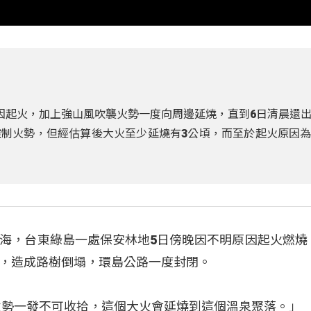
因起火，加上強山風吹襲火勢一度向周邊延燒，直到6日清晨還
制火勢，但經估算後大火至少延燒有3公頃，而至於起火原因
海，台東綠島一處保安林地5日傍晚因不明原因起火燃燒
，造成路樹倒塌，環島公路一度封閉。
火勢一發不可收拾，這個大火會延燒到這個溫泉聚落。」