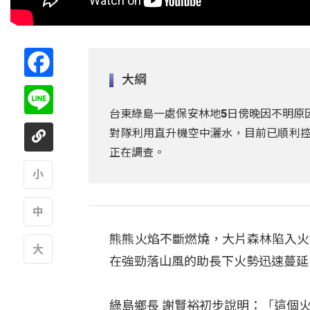
Facebook
大綱
Line
台東綠島一處保安林地5日傍晚因不明原
對隊利用直升機空中灑水，目前已順利控
正在調查。
A
熊熊火焰不斷燃燒，大片森林陷入火
A
在強勁落山風的助長下火勢迅速蔓延
A
綠島鄉長 謝賢裕初步說明：「這個