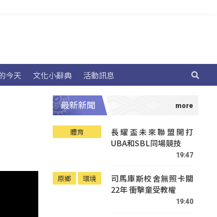
的今天
文化小辭典
活動訊息
最新新聞
長耀盃未來聯盟開打
體育
UBA和SBL同場競技
19:47
司馬庫斯校舍無照卡關
原鄉
環境
22年 衝擊童受教權
19:40