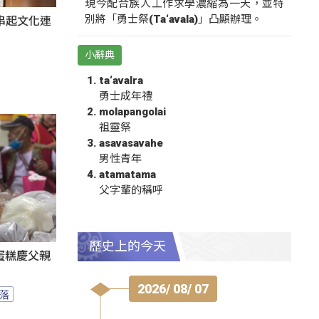
現今配合族人工作求學濃縮為一天，並特
別將「勇士祭(Ta‘avala)」凸顯辦理。
氛串起文化連
小辭典
ta‘avalra
勇士成年禮
molapangolai
祖靈祭
asavasavahe
男性青年
atamatama
父字輩的稱呼
歷史上的今天
蛋糕慶父親
2026/ 08/ 07
落