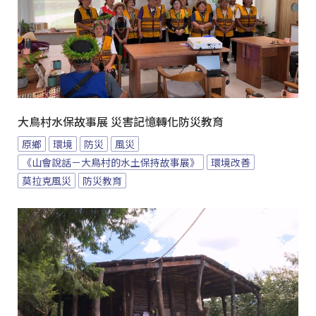
大鳥村水保故事展 災害記憶轉化防災教育
原鄉
環境
防災
風災
《山會說話－大鳥村的水土保持故事展》
環境改善
莫拉克風災
防災教育