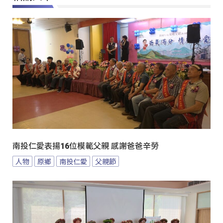
南投仁愛表揚16位模範父親 感謝爸爸辛勞
人物
原鄉
南投仁愛
父親節