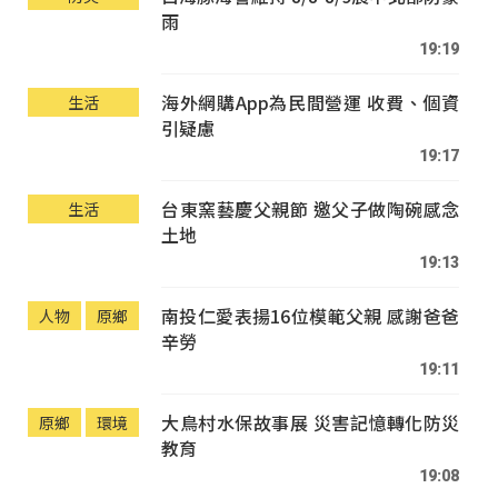
雨
19:19
海外網購App為民間營運 收費、個資
生活
引疑慮
19:17
台東窯藝慶父親節 邀父子做陶碗感念
生活
土地
19:13
南投仁愛表揚16位模範父親 感謝爸爸
人物
原鄉
辛勞
19:11
大鳥村水保故事展 災害記憶轉化防災
原鄉
環境
教育
19:08