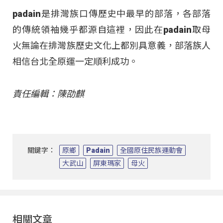
padain是排灣族口傳歷史中最早的部落，各部落
的傳統領袖幾乎都源自這裡，因此在padain取母
火無論在排灣族歷史文化上都別具意義，部落族人
相信台北全原運一定順利成功。
責任編輯：陳劭麒
關鍵字：
原鄉
Padain
全國原住民族運動會
大武山
屏東瑪家
母火
相關文章