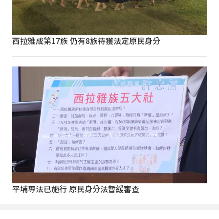
西拉雅成第17族 仍有8族待獲法定原民身分
平埔專法已施行 原民身分法暫緩審查