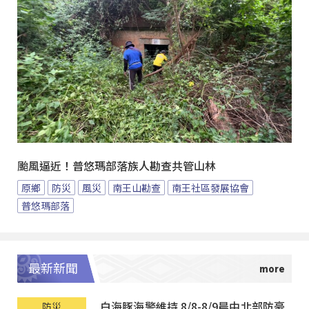
颱風逼近！普悠瑪部落族人勘查共管山林
原鄉
防災
風災
南王山勘查
南王社區發展協會
普悠瑪部落
最新新聞
白海豚海警維持 8/8-8/9晨中北部防豪
防災