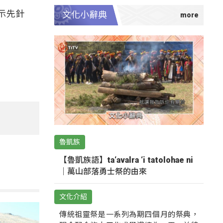
示先針
文化小辭典
魯凱族
【魯凱族語】ta‘avalra ‘i tatolohae ni
｜萬山部落勇士祭的由來
文化介紹
傳統祖靈祭是一系列為期四個月的祭典，