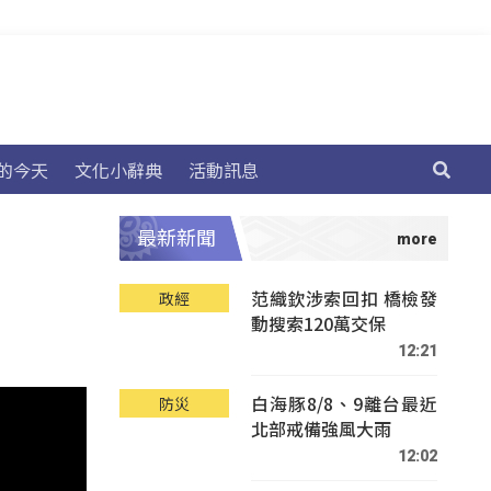
的今天
文化小辭典
活動訊息
最新新聞
范織欽涉索回扣 橋檢發
政經
動搜索120萬交保
12:21
白海豚8/8、9離台最近
防災
北部戒備強風大雨
12:02