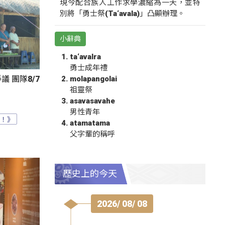
現今配合族人工作求學濃縮為一天，並特
別將「勇士祭(Ta‘avala)」凸顯辦理。
小辭典
ta‘avalra
勇士成年禮
molapangolai
 團隊8/7
祖靈祭
asavasavahe
男性青年
？！》
atamatama
父字輩的稱呼
歷史上的今天
2026/ 08/ 08