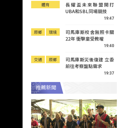
長耀盃未來聯盟開打
體育
UBA和SBL同場競技
19:47
司馬庫斯校舍無照卡關
原鄉
環境
22年 衝擊童受教權
19:40
司馬庫斯災後復建 立委
交通
原鄉
前往考察盤點需求
19:37
推薦新聞