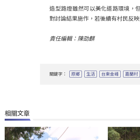
造型路燈雖然可以美化道路環境，
對討論結果施作，若後續有村民反映
責任編輯：陳劭麒
關鍵字：
原鄉
生活
台東金峰
嘉蘭村
相關文章