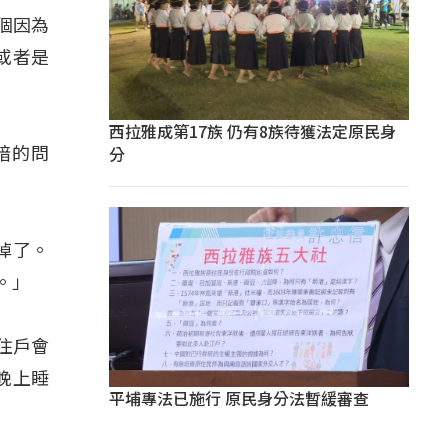
個因為
或者是
西拉雅成第17族 仍有8族待獲法定原民身
分
暗的問
掉了。
。」
住戶會
晚上睡
平埔專法已施行 原民身分法暫緩審查