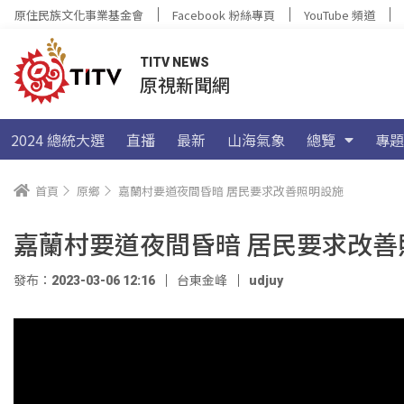
原住民族文化事業基金會
Facebook 粉絲專頁
YouTube 頻道
TITV NEWS
原視新聞網
2024 總統大選
直播
最新
山海氣象
總覽
專題
首頁
原鄉
嘉蘭村要道夜間昏暗 居民要求改善照明設施
嘉蘭村要道夜間昏暗 居民要求改善
發布：2023-03-06 12:16
台東金峰
udjuy