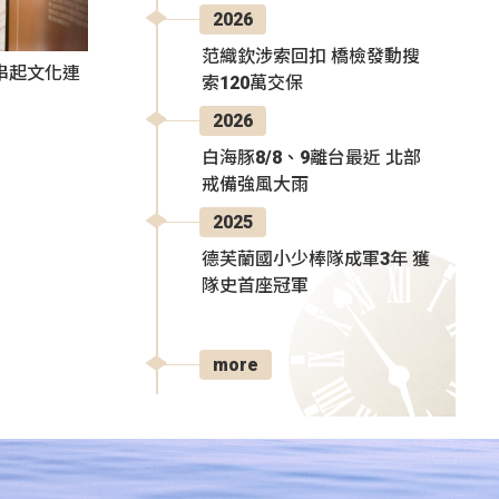
2026
范織欽涉索回扣 橋檢發動搜
氛串起文化連
索120萬交保
2026
白海豚8/8、9離台最近 北部
戒備強風大雨
2025
德芙蘭國小少棒隊成軍3年 獲
隊史首座冠軍
more