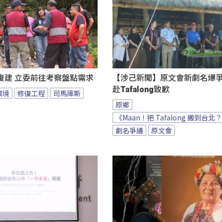
復建 立委前往考察盤點需求
【涉己新聞】原文會新劇名爆爭議
赴Tafalong致歉
環境
修復工程
司馬庫斯
原鄉
《Maan！把 Tafalong 搬到台北
劇名爭議
原文會