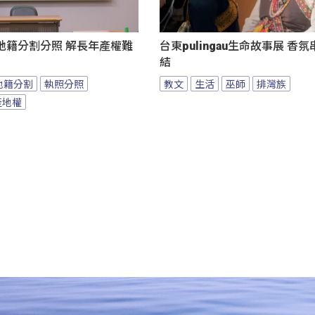
地籍分割分照 解長年產權難
台東pulingau生命故事展 香
結
地籍分割
執照分照
教文
生活
巫師
排灣族
產地權