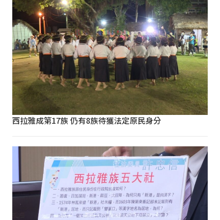
西拉雅成第17族 仍有8族待獲法定原民身分