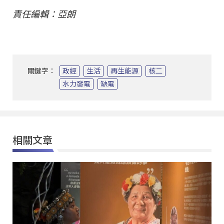
責任編輯：亞朗
關鍵字：
政經
生活
再生能源
核二
水力發電
缺電
相關文章