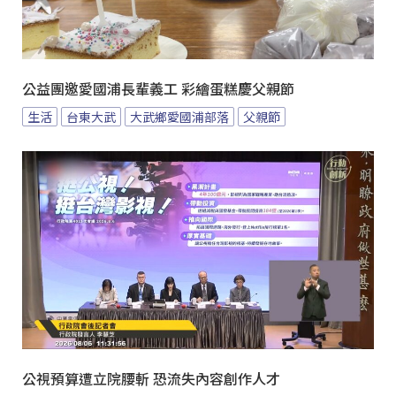
公益團邀愛國浦長輩義工 彩繪蛋糕慶父親節
生活
台東大武
大武鄉愛國浦部落
父親節
公視預算遭立院腰斬 恐流失內容創作人才