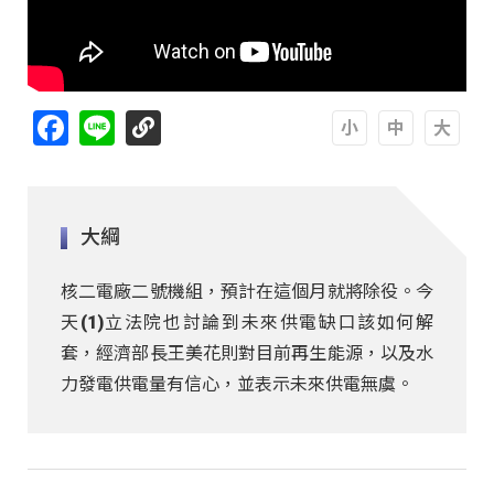
Facebook
Line
A
A
A
大綱
核二電廠二號機組，預計在這個月就將除役。今
天(1)立法院也討論到未來供電缺口該如何解
套，經濟部長王美花則對目前再生能源，以及水
力發電供電量有信心，並表示未來供電無虞。