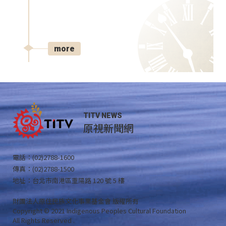
more
TITV NEWS
原視新聞網
電話：(02)2788-1600
傳真：(02)2788-1500
地址：台北市南港區重陽路 120 號 5 樓
財團法人原住民族文化事業基金會 版權所有
Copyright © 2021 Indigenous Peoples Cultural Foundation
All Rights Reserved .