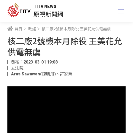
TITV NEWS
原視新聞網
首頁
政經
核二廠2號機本月除役 王美花允供電無虞
核二廠2號機本月除役 王美花允
供電無虞
發布：2023-03-01 19:08
立法院
Aras Sawawan(陳鵬飛)
、
許家榮