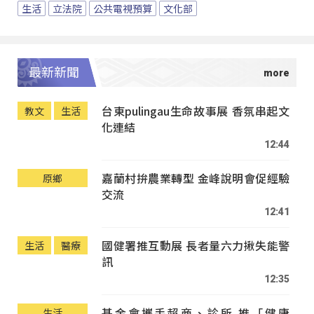
生活
立法院
公共電視預算
文化部
最新新聞
台東pulingau生命故事展 香氛串起文
教文
生活
化連結
12:44
嘉蘭村拚農業轉型 金峰說明會促經驗
原鄉
交流
12:41
國健署推互動展 長者量六力揪失能警
生活
醫療
訊
12:35
基金會攜手超商、診所 推「健康
生活