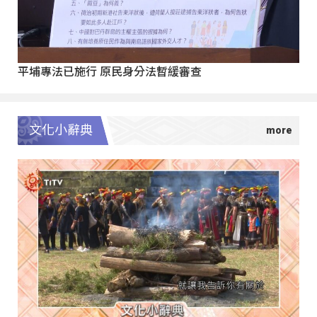
平埔專法已施行 原民身分法暫緩審查
文化小辭典