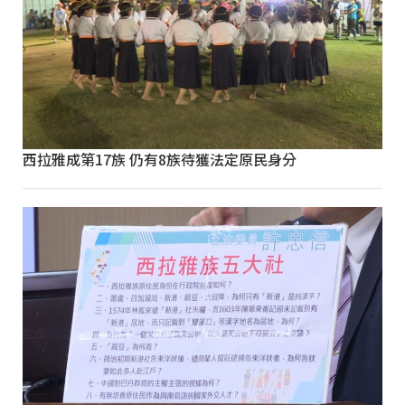
西拉雅成第17族 仍有8族待獲法定原民身分