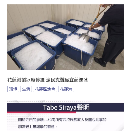
花蓮港製冰廠停擺 漁民克難從宜蘭運冰
環境
生活
花蓮區漁會
花蓮港