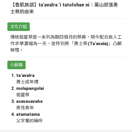
【魯凱族語】ta‘avalra ‘i tatolohae ni｜萬山部落勇
士祭的由來
文化介紹
傳統祖靈祭是一系列為期四個月的祭典，現今配合族人工
作求學濃縮為一天，並特別將「勇士祭(Ta‘avala)」凸顯
辦理。
小辭典
ta‘avalra
勇士成年禮
molapangolai
祖靈祭
asavasavahe
男性青年
atamatama
父字輩的稱呼