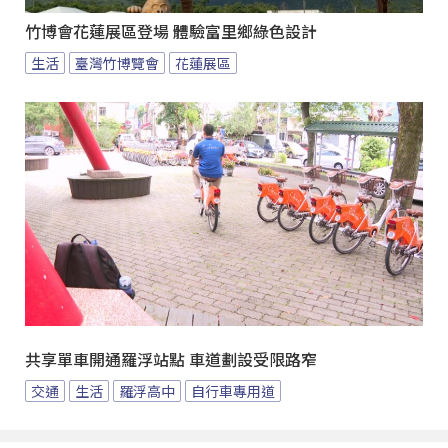
竹博會花蓮展區登場 體驗富里鄉綠色設計
生活
臺灣竹博覽會
花蓮展區
共享單車開通羅浮站點 車道劃設受限路窄
交通
生活
羅浮高中
自行車專用道