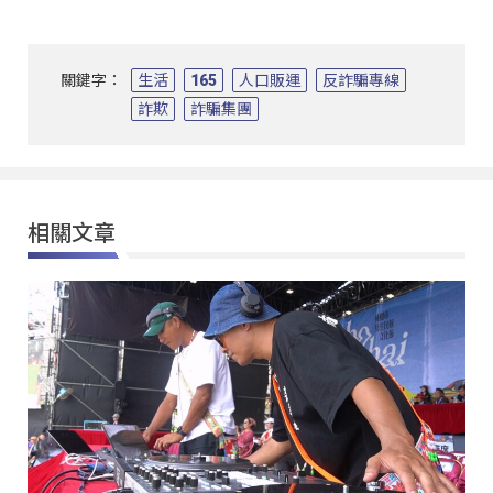
關鍵字：
生活
165
人口販運
反詐騙專線
詐欺
詐騙集團
相關文章