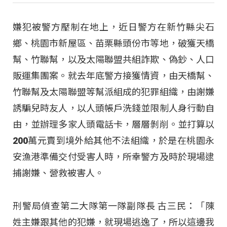
嫌犯被警方壓制在地上，近日警方在新竹縣尖石
鄉、桃園市新屋區、苗栗縣頭份市等地，破獲天橋
幫、竹聯幫，以及太陽聯盟共組詐欺、偽鈔、人口
販運集團案。就去年底警方接獲情資，由天橋幫、
竹聯幫及太陽聯盟等幫派組成的犯罪組織，由謝嫌
誘騙兒時友人，以人頭帳戶洗錢並限制人身行動自
由，並辦理多家人頭電話卡，層層剝削。並打算以
200萬元賣到境外給其他不法組織，於是在桃園永
安漁港準備交付受害人時，所幸警方及時於現場逮
捕謝嫌、營救被害人。
刑警局偵查第二大隊第一隊副隊長 古三民：「陳
姓主嫌跟其他的犯嫌，就現場逃逸了，所以這邊我