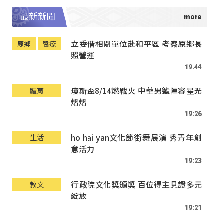
最新新聞
立委偕相關單位赴和平區 考察原鄉長
原鄉
醫療
照營運
19:44
瓊斯盃8/14燃戰火 中華男籃陣容星光
體育
熠熠
19:26
ho hai yan文化節街舞展演 秀青年創
生活
意活力
19:23
行政院文化獎頒獎 百位得主見證多元
教文
綻放
19:21