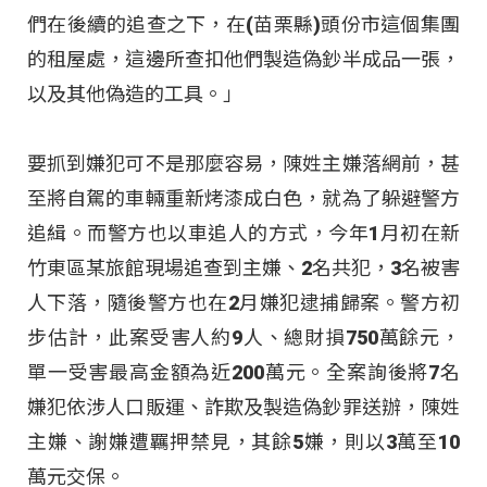
們在後續的追查之下，在(苗栗縣)頭份市這個集團
的租屋處，這邊所查扣他們製造偽鈔半成品一張，
以及其他偽造的工具。」
要抓到嫌犯可不是那麼容易，陳姓主嫌落網前，甚
至將自駕的車輛重新烤漆成白色，就為了躲避警方
追緝。而警方也以車追人的方式，今年1月初在新
竹東區某旅館現場追查到主嫌、2名共犯，3名被害
人下落，隨後警方也在2月嫌犯逮捕歸案。警方初
步估計，此案受害人約9人、總財損750萬餘元，
單一受害最高金額為近200萬元。全案詢後將7名
嫌犯依涉人口販運、詐欺及製造偽鈔罪送辦，陳姓
主嫌、謝嫌遭羈押禁見，其餘5嫌，則以3萬至10
萬元交保。