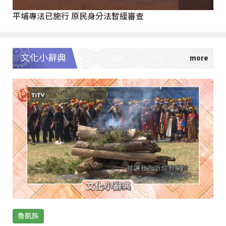
平埔專法已施行 原民身分法暫緩審查
文化小辭典
魯凱族