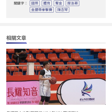
關鍵字：
國際
體育
奪金
摩洛哥
金腰帶拳擊賽
陳念琴
相關文章