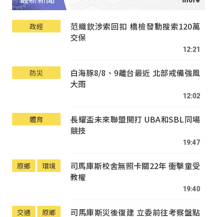
范織欽涉索回扣 橋檢發動搜索120萬
政經
交保
12:21
白海豚8/8、9離台最近 北部戒備強風
防災
大雨
12:02
長耀盃未來聯盟開打 UBA和SBL同場
體育
競技
19:47
司馬庫斯校舍無照卡關22年 衝擊童受
原鄉
環境
教權
19:40
司馬庫斯災後復建 立委前往考察盤點
交通
原鄉