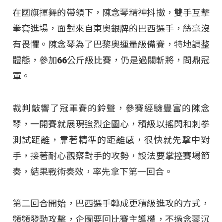
在國旗揮舞的帶領下，陳念琴精神抖擻，雙手互擊
拳套進場，面對來自東奧銀牌的巴西選手，絲毫沒
有畏懼。陳念琴為了巴黎奧運量級備賽，特地調整
體態，參加66公斤級比賽，仍是過關斬將，問鼎冠
軍。
裁判敲響了冠軍賽的鈴聲，參賽經驗豐富的陳念
琴，一開賽就展現強烈企圖心，積級以搖閃和刺拳
測試距離，靠著精準的距離感，很快就先擊中對
手，接著耐心觀察對手的攻勢，設法要掌控賽場節
奏，結果戰術奏效，率先拿下第一回合。
第二回合開始，巴西選手轉成更積級進攻的方式，
頻頻發動攻擊，企圖要回比賽主導權，不過念琴沉