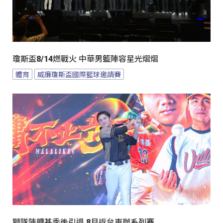
瓊斯盃8/14燃戰火 中華男籃陣容星光熠熠
體育
威廉瓊斯盃國際籃球邀請賽
獅隊陳鏞基季後引退 8月返台東辦系列賽