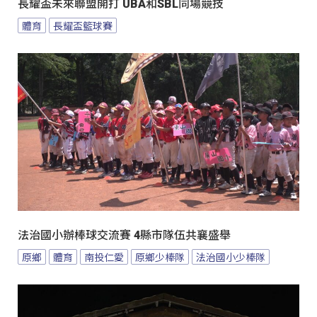
長耀盃未來聯盟開打 UBA和SBL同場競技
體育
長耀盃籃球賽
法治國小辦棒球交流賽 4縣市隊伍共襄盛舉
原鄉
體育
南投仁愛
原鄉少棒隊
法治國小少棒隊