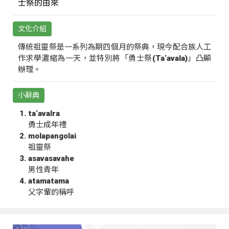
士祭的由來
文化介紹
傳統祖靈祭是一系列為期四個月的祭典，現今配合族人工
作求學濃縮為一天，並特別將「勇士祭(Ta‘avala)」凸顯
辦理。
小辭典
ta‘avalra
勇士成年禮
molapangolai
祖靈祭
asavasavahe
男性青年
atamatama
父字輩的稱呼