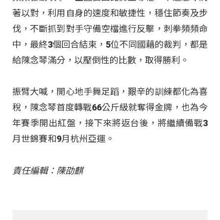
著以對，利用自身的速度和敏捷性，穩住節奏及步
伐，不斷抓到對手守備空檔進行反擊，刺拳頻頻命
中，最終3個回合結束，5位不同國藉的裁判，都是
給陳念琴滿分，以壓倒性的比數，取得勝利。
振臂大喊，開心地手舞足蹈，艱辛的訓練都化為喜
稅，陳念琴首度轉戰66公斤級就奪得金牌，也為今
年賽季開出紅盤，接下來將返台後，將繼續備戰3
月世錦賽和9月杭州亞運。
責任編輯：陳劭麒