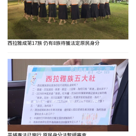
西拉雅成第17族 仍有8族待獲法定原民身分
平埔專法已施行 原民身分法暫緩審查