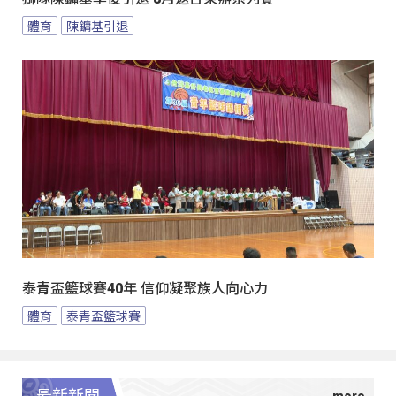
體育
陳鏞基引退
泰青盃籃球賽40年 信仰凝聚族人向心力
體育
泰青盃籃球賽
最新新聞