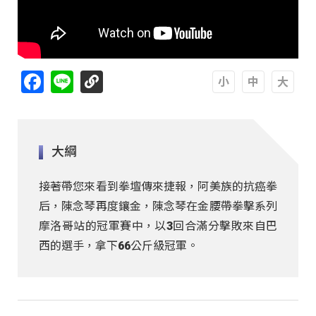
Facebook
Line
A
A
A
大綱
接著帶您來看到拳壇傳來捷報，阿美族的抗癌拳
后，陳念琴再度鑲金，陳念琴在金腰帶拳擊系列
摩洛哥站的冠軍賽中，以3回合滿分擊敗來自巴
西的選手，拿下66公斤級冠軍。