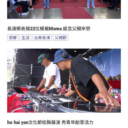
長濱鄉表揚22位模範Mama 感念父親辛勞
原鄉
生活
台東長濱
父親節
ho hai yan文化節街舞展演 秀青年創意活力