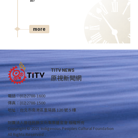
more
TITV NEWS
原視新聞網
電話：(02)2788-1600
傳真：(02)2788-1500
地址：台北市南港區重陽路 120 號 5 樓
財團法人原住民族文化事業基金會 版權所有
Copyright © 2021 Indigenous Peoples Cultural Foundation
All Rights Reserved .