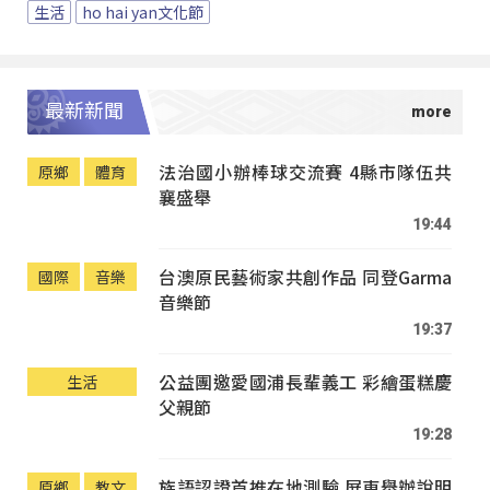
生活
ho hai yan文化節
最新新聞
法治國小辦棒球交流賽 4縣市隊伍共
原鄉
體育
襄盛舉
19:44
台澳原民藝術家共創作品 同登Garma
國際
音樂
音樂節
19:37
公益團邀愛國浦長輩義工 彩繪蛋糕慶
生活
父親節
19:28
族語認證首推在地測驗 屏東舉辦說明
原鄉
教文