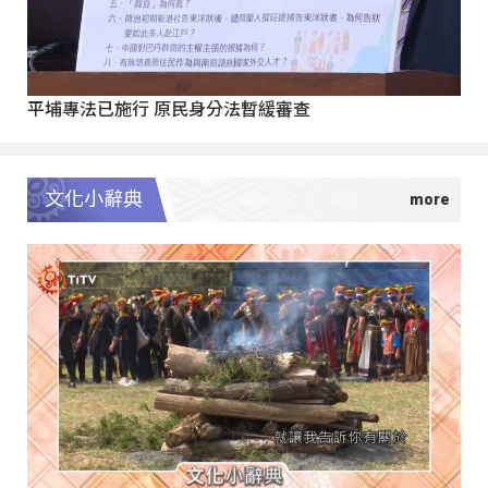
平埔專法已施行 原民身分法暫緩審查
文化小辭典