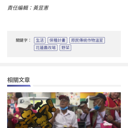
責任編輯：黃昱憲
關鍵字：
生活
保種計畫
原民傳統作物溫室
花蓮農改場
野菜
相關文章