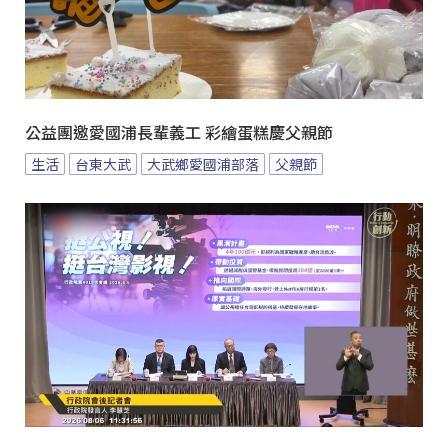
公益團邀愛國浦長輩義工 彩繪蛋糕慶父親節
生活
台東大武
大武鄉愛國浦部落
父親節