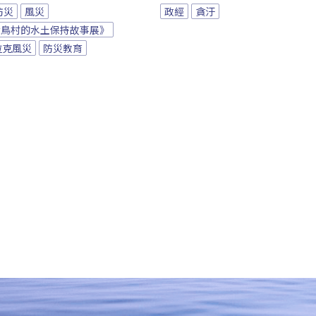
防災
風災
政經
貪汙
大鳥村的水土保持故事展》
拉克風災
防災教育