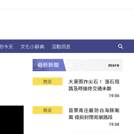
的今天
文化小辭典
活動訊息
最新新聞
大豪雨炸尖石！ 落石阻
防災
路及時搶修交通未斷
19:06
苗栗南庄嚴防白海豚颱
防災
風 提前封閉易崩路段
19:04