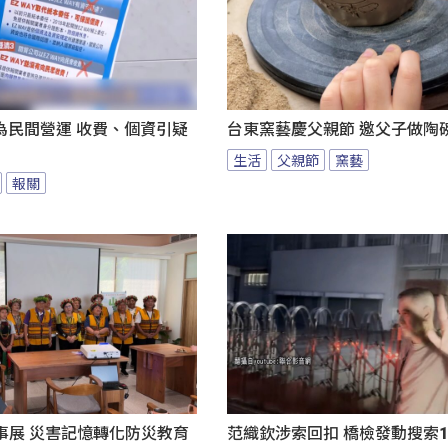
為民間營運 收費、個資引疑
台東窯藝慶父親節 邀父子做陶
生活
父親節
窯藝
報關
事展 災害記憶轉化防災教育
范織欽涉索回扣 橋檢發動搜索1