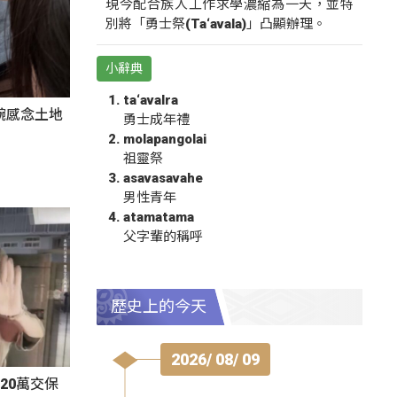
現今配合族人工作求學濃縮為一天，並特
別將「勇士祭(Ta‘avala)」凸顯辦理。
小辭典
ta‘avalra
碗感念土地
勇士成年禮
molapangolai
祖靈祭
asavasavahe
男性青年
atamatama
父字輩的稱呼
歷史上的今天
2026/ 08/ 09
20萬交保