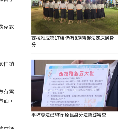
霸克露
西拉雅成第17族 仍有8族待獲法定原民身
分
幫忙銷
地方有需
方面，
平埔專法已施行 原民身分法暫緩審查
的交通