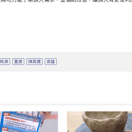
桃源
重建
陳其邁
高雄