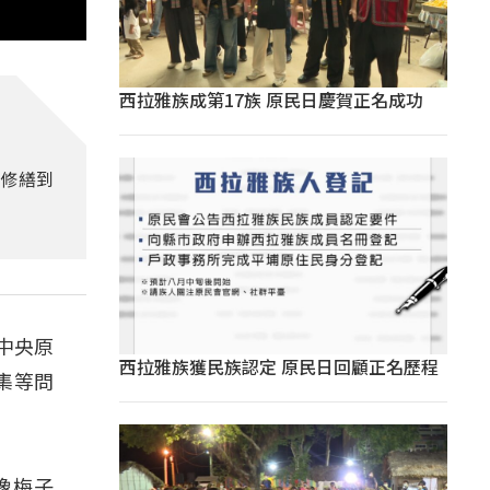
西拉雅族成第17族 原民日慶賀正名成功
路修繕到
中央原
西拉雅族獲民族認定 原民日回顧正名歷程
集等問
像梅子