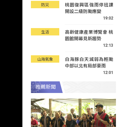
桃園復興區強雨停班課
防災
開設二級防颱應變
19:02
高齡健康產業博覽會 桃
生活
園館開幕見新趨勢
12:13
白海豚白天減弱為輕颱
山海氣象
中部以北有局部豪雨
12:01
推薦新聞