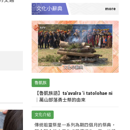
文化小辭典
魯凱族
【魯凱族語】ta‘avalra ‘i tatolohae ni
｜萬山部落勇士祭的由來
文化介紹
傳統祖靈祭是一系列為期四個月的祭典，