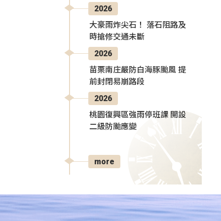
2026
大豪雨炸尖石！ 落石阻路及
時搶修交通未斷
2026
苗栗南庄嚴防白海豚颱風 提
前封閉易崩路段
2026
桃園復興區強雨停班課 開設
二級防颱應變
more