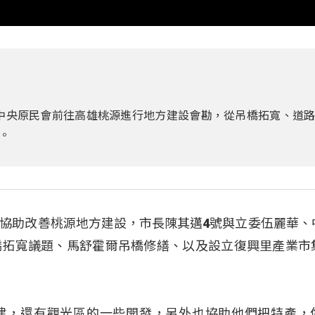
、中央原民會前往高雄桃源進行地方建設會勘，從吊橋拓寬、道
。
協助改善桃源地方建設，市長陳其邁4號與立委伍麗華、
橋拓寬議題、馬舒霍爾吊橋修繕、以及設立復興里產業市
建，還有觀光區的一些開發，另外也協助他們把特產，