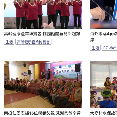
高齡健康產業博覽會 桃園館開幕見新趨勢
海外網購App
慮
生活
高齡健康產業博覽會
生活
EZ WAY
南投仁愛表揚16位模範父親 感謝爸爸辛勞
大鳥村水保故