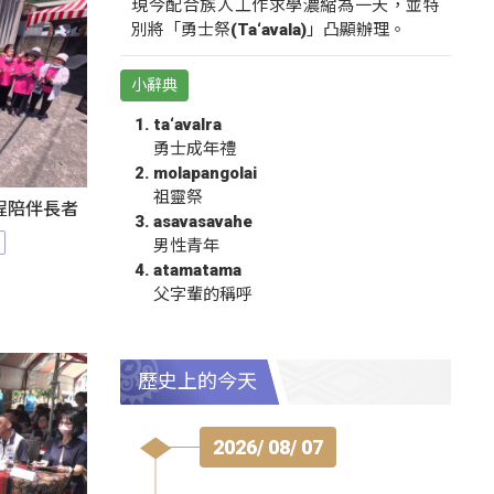
現今配合族人工作求學濃縮為一天，並特
別將「勇士祭(Ta‘avala)」凸顯辦理。
小辭典
ta‘avalra
勇士成年禮
molapangolai
祖靈祭
程陪伴長者
asavasavahe
男性青年
atamatama
父字輩的稱呼
歷史上的今天
2026/ 08/ 07