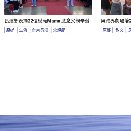
長濱鄉表揚22位模範Mama 感念父親辛勞
舞跨界劇場培
原鄉
生活
台東長濱
父親節
原鄉
教文