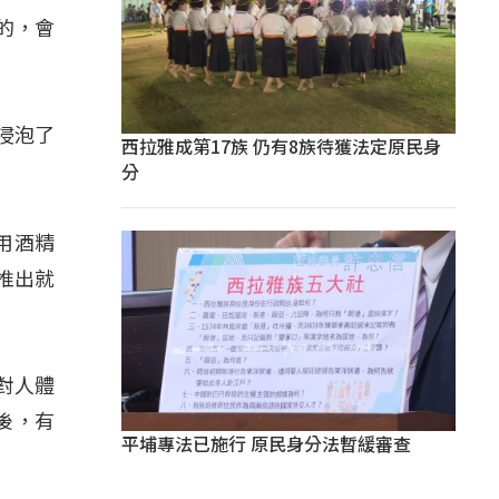
的，會
浸泡了
西拉雅成第17族 仍有8族待獲法定原民身
分
用酒精
推出就
對人體
後，有
平埔專法已施行 原民身分法暫緩審查