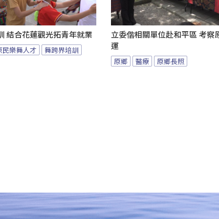
訓 結合花蓮觀光拓青年就業
立委偕相關單位赴和平區 考察
運
原民樂舞人才
舞跨界培訓
原鄉
醫療
原鄉長照