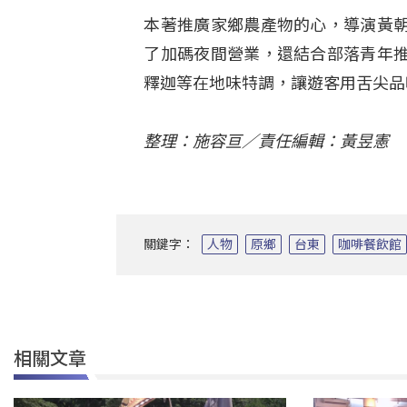
本著推廣家鄉農產物的心，導演黃
了加碼夜間營業，還結合部落青年
釋迦等在地味特調，讓遊客用舌尖品
整理：施容亘／責任編輯：黃昱憲
關鍵字：
人物
原鄉
台東
咖啡餐飲館
相關文章