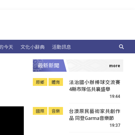
的今天
文化小辭典
活動訊息
最新新聞
法治國小辦棒球交流賽
原鄉
體育
4縣市隊伍共襄盛舉
19:44
台澳原民藝術家共創作
國際
音樂
品 同登Garma音樂節
19:37