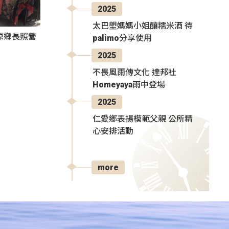
2025
太巴塱媽媽小姐釀糯米酒 待
原鄉長照營
palimo分享使用
2025
不畏風雨傳文化 達邦社
Homeyaya雨中登場
2025
仁愛鄉表揚模範父親 公所精
心安排活動
more