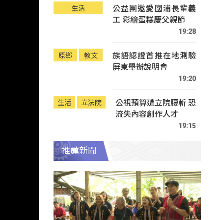
公益團邀愛國浦長輩義
生活
工 彩繪蛋糕慶父親節
19:28
族語認證首推在地測驗
原鄉
教文
屏東舉辦說明會
19:20
公視預算遭立院腰斬 恐
生活
立法院
流失內容創作人才
19:15
推薦新聞