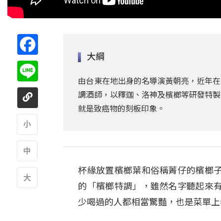
Facebook
大綱
Line
由台東在地出身的名導演黃朝亮，近年在
調酒師，以釋迦、洛神及檳榔等研發特製
就是致癌物的刻板印象。
A
杯緣放置檳榔葉和俗稱菁仔的檳榔
A
的「檳榔特調」，雖然名字聽起來
A
少喝過的人都相當驚豔，也是菜單上