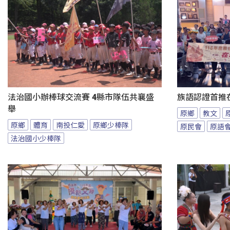
法治國小辦棒球交流賽 4縣市隊伍共襄盛
族語認證首推
舉
原鄉
教文
原鄉
體育
南投仁愛
原鄉少棒隊
原民會
原語
法治國小少棒隊