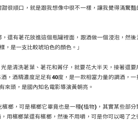
甜甜很順口，就是跟我想像中很不一樣，讓我覺得滿驚豔
榔，還有荖花放進這個瓶罐裡面，跟酒做一個浸泡，然後
樣，是一支比較琥珀色的顏色。」
，光是清洗荖葉、荖花和菁仔，就要花大半天，接著還要
基酒，酒精濃度足足有40度，是一款相當力量的調酒，一
有來頭，是國內知名電影導演黃朝亮。
吃檳榔，可是檳榔它畢竟也是一種(植物)，其實某些部分
酒，用檳榔葉還有檳榔，然後不用嚼，可是你可以喝了之