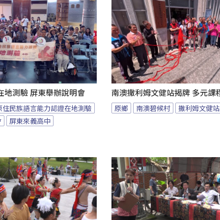
在地測驗 屏東舉辦說明會
南澳撒利姆文健站揭牌 多元課
原住民族語言能力認證在地測驗
原鄉
南澳碧候村
撒利姆文健站
會
屏東來義高中