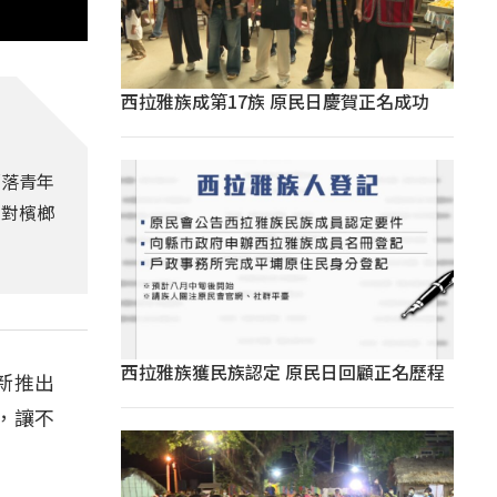
西拉雅族成第17族 原民日慶賀正名成功
部落青年
眾對檳榔
西拉雅族獲民族認定 原民日回顧正名歷程
新推出
，讓不