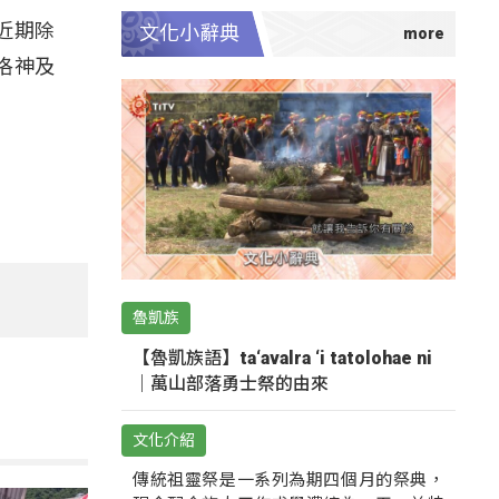
近期除
文化小辭典
洛神及
魯凱族
【魯凱族語】ta‘avalra ‘i tatolohae ni
｜萬山部落勇士祭的由來
文化介紹
傳統祖靈祭是一系列為期四個月的祭典，