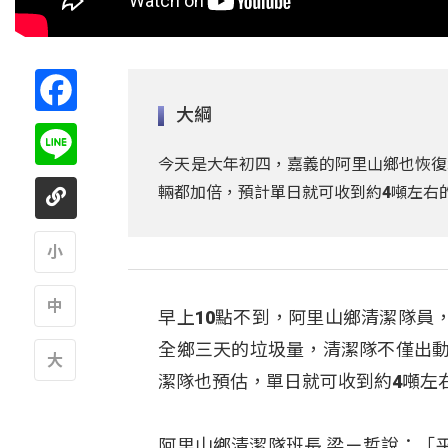
Facebook
大綱
Line
今天是大年初四，嘉義的阿里山鄉也恢復
輛都加倍，預計單日就可收到約4噸左右
A
早上10點不到，阿里山鄉清潔隊員
A
全鄉三天的垃圾量，清潔隊不僅出動
潔隊也預估，單日就可收到約4噸左
A
阿里山鄉清潔隊班長 梁ㄧ哲說：「