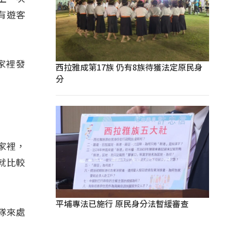
有遊客
家裡發
西拉雅成第17族 仍有8族待獲法定原民身
分
家裡，
就比較
平埔專法已施行 原民身分法暫緩審查
隊來處