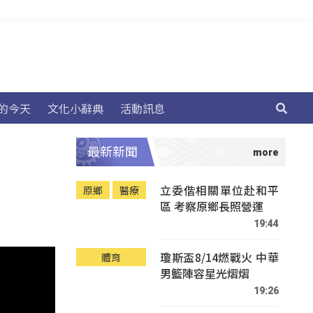
的今天
文化小辭典
活動訊息
最新新聞
立委偕相關單位赴和平
原鄉
醫療
區 考察原鄉長照營運
19:44
瓊斯盃8/14燃戰火 中華
體育
男籃陣容星光熠熠
19:26