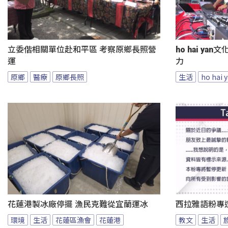
立委偕相關單位赴和平區 考察原鄉長照營
ho hai y
運
力
原鄉
醫療
原鄉長照
生活
ho hai
花蓮港製冰廠停擺 漁民克難從宜蘭運冰
西拉雅語粉專
環境
生活
花蓮區漁會
花蓮港
教文
生活