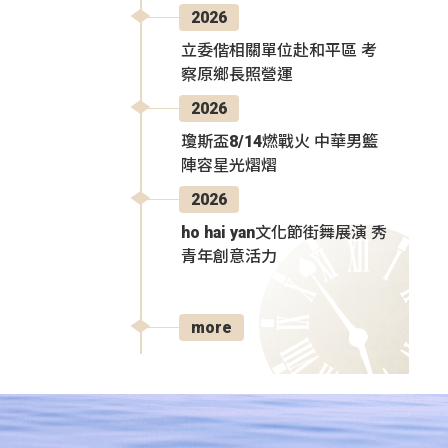
2026
立委偕相關單位赴和平區 考
察原鄉長照營運
2026
瓊斯盃8/14燃戰火 中華男籃
陣容星光熠熠
2026
ho hai yan文化節街舞展演 秀
青年創意活力
more