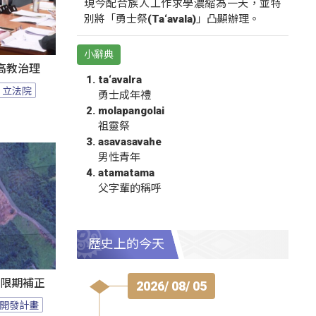
現今配合族人工作求學濃縮為一天，並特
別將「勇士祭(Ta‘avala)」凸顯辦理。
小辭典
高教治理
ta‘avalra
立法院
勇士成年禮
molapangolai
祖靈祭
asavasavahe
男性青年
atamatama
父字輩的稱呼
歷史上的今天
過限期補正
2026/ 08/ 05
開發計畫