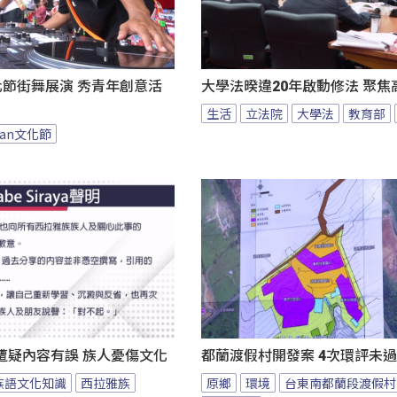
an文化節街舞展演 秀青年創意活
大學法暌違20年啟動修法 聚焦
生活
立法院
大學法
教育部
 yan文化節
遭疑內容有誤 族人憂傷文化
都蘭渡假村開發案 4次環評未
族語文化知識
西拉雅族
原鄉
環境
台東南都蘭段渡假村