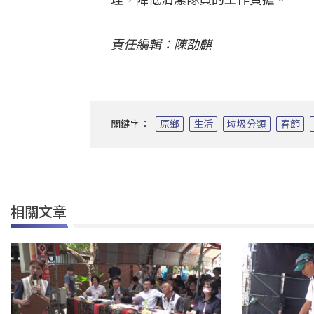
責任編輯：陳劭麒
關鍵字：
原鄉
生活
垃圾分類
春節
相關文章