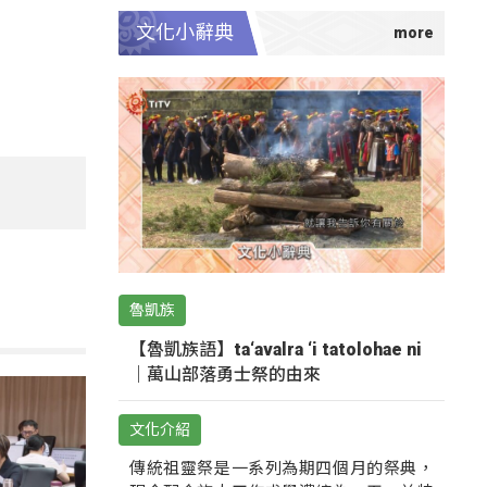
文化小辭典
魯凱族
【魯凱族語】ta‘avalra ‘i tatolohae ni
｜萬山部落勇士祭的由來
文化介紹
傳統祖靈祭是一系列為期四個月的祭典，