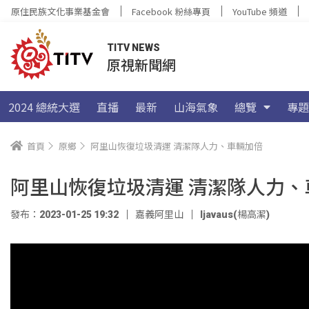
原住民族文化事業基金會
Facebook 粉絲專頁
YouTube 頻道
TITV NEWS
原視新聞網
2024 總統大選
直播
最新
山海氣象
總覽
專題
首頁
原鄉
阿里山恢復垃圾清運 清潔隊人力、車輛加倍
阿里山恢復垃圾清運 清潔隊人力、
發布：2023-01-25 19:32
嘉義阿里山
ljavaus(楊高潔)