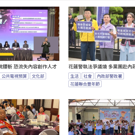
院腰斬 恐流失內容創作人才
花蓮警執法爭議燒 多黨團赴內
公共電視預算
文化部
生活
社會
內政部警政署
花蓮聯合豐年節