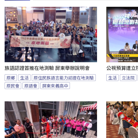
族語認證首推在地測驗 屏東舉辦說明會
公視預算遭立
原鄉
生活
原住民族語言能力認證在地測驗
生活
立法院
原民會
原語會
屏東來義高中