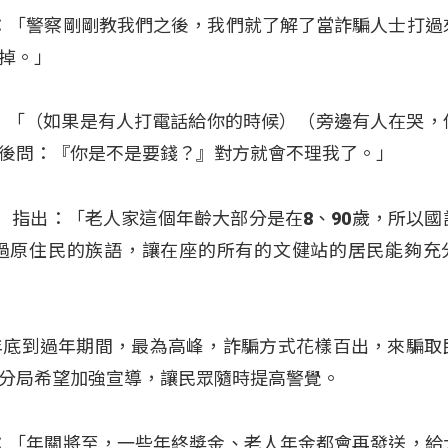
說：「警察剛剛教我們之後，我們就了解了當詐騙人士打過
掉。」
也說：「（如果是有人打電話給你的時候）（旁邊有人在哭，
後問：『你是不是要錢？』對方就會不理我了。」
邱新成）指出：「老人家這個年齡大部分是在8、90歲，所以
過原住民的族語，讓在座的所有的文健站的居民能夠充
年底到過年期間，最為高峰，詐騙方式花樣百出，來騙取
分局希望加強宣導，讓民眾隨時提高警覺。
示：「年關將至，一些年終獎金、老人年金都會再發送，給