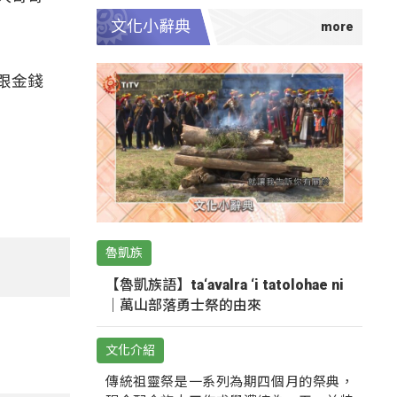
文化小辭典
跟金錢
魯凱族
【魯凱族語】ta‘avalra ‘i tatolohae ni
｜萬山部落勇士祭的由來
文化介紹
傳統祖靈祭是一系列為期四個月的祭典，