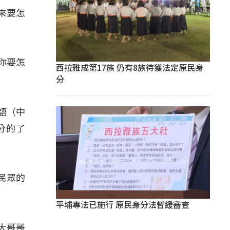
來要怎
你要怎
西拉雅成第17族 仍有8族待獲法定原民身
分
國語（中
分的了
民眾的
平埔專法已施行 原民身分法暫緩審查
大哥哥