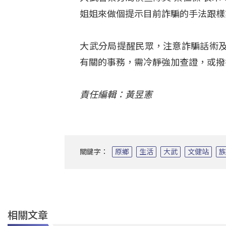
姐姐來做個提示目前詐騙的手法跟樣
大武分局提醒民眾，注意詐騙話術
有關的事務，需冷靜強加查證，或撥
責任編輯：黃昱憲
關鍵字：
原鄉
生活
大武
文健站
相關文章