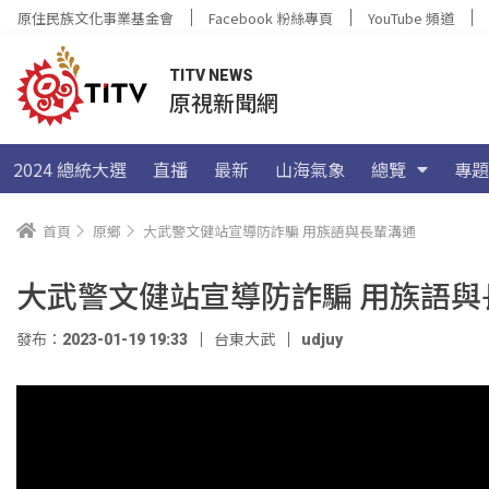
原住民族文化事業基金會
Facebook 粉絲專頁
YouTube 頻道
TITV NEWS
原視新聞網
2024 總統大選
直播
最新
山海氣象
總覽
專題
首頁
原鄉
大武警文健站宣導防詐騙 用族語與長輩溝通
大武警文健站宣導防詐騙 用族語與
發布：2023-01-19 19:33
台東大武
udjuy