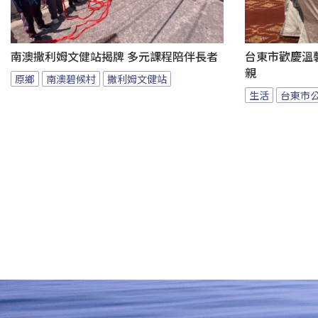
南澳撒利姆文健站揭牌 多元課程陪伴長者
台東市歡慶溫馨
親
原鄉
南澳碧候村
撒利姆文健站
生活
台東市