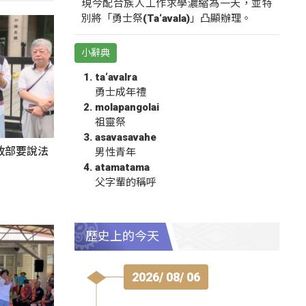
現今配合族人工作求學濃縮為一天，並特
別將「勇士祭(Ta‘avala)」凸顯辦理。
小辭典
ta‘avalra
勇士成年禮
molapangolai
祖靈祭
asavasavahe
政部要說法
男性青年
atamatama
父字輩的稱呼
歷史上的今天
2026/ 08/ 06