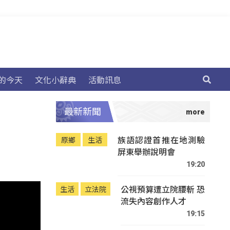
的今天
文化小辭典
活動訊息
最新新聞
族語認證首推在地測驗
原鄉
生活
屏東舉辦說明會
19:20
公視預算遭立院腰斬 恐
生活
立法院
流失內容創作人才
19:15