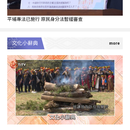
平埔專法已施行 原民身分法暫緩審查
文化小辭典