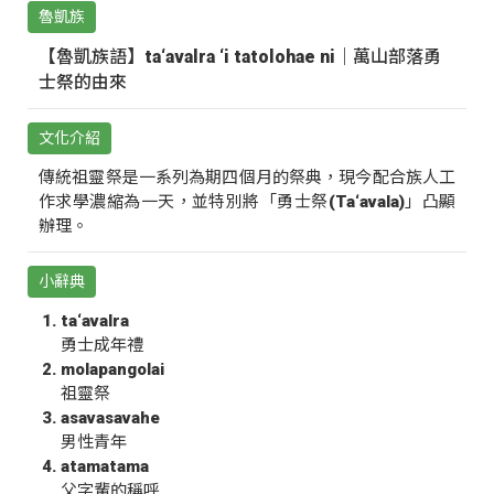
魯凱族
【魯凱族語】ta‘avalra ‘i tatolohae ni｜萬山部落勇
士祭的由來
文化介紹
傳統祖靈祭是一系列為期四個月的祭典，現今配合族人工
作求學濃縮為一天，並特別將「勇士祭(Ta‘avala)」凸顯
辦理。
小辭典
ta‘avalra
勇士成年禮
molapangolai
祖靈祭
asavasavahe
男性青年
atamatama
父字輩的稱呼