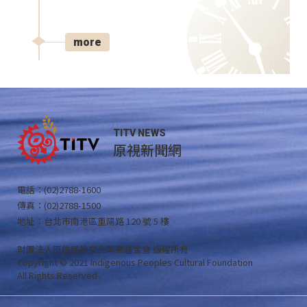
more
TITV NEWS
原視新聞網
電話：(02)2788-1600
傳真：(02)2788-1500
地址：台北市南港區重陽路 120 號 5 樓
財團法人原住民族文化事業基金會 版權所有
Copyright © 2021 Indigenous Peoples Cultural Foundation
All Rights Reserved .