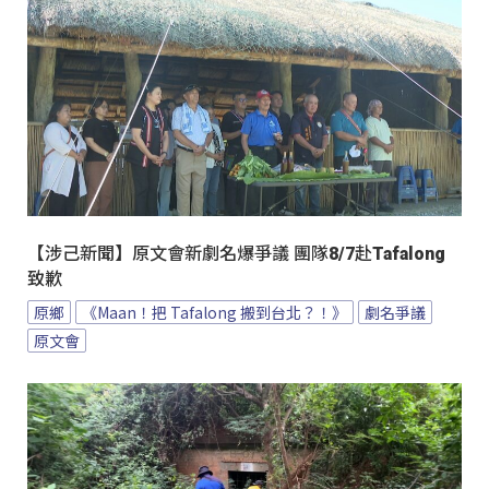
【涉己新聞】原文會新劇名爆爭議 團隊8/7赴Tafalong
致歉
原鄉
《Maan！把 Tafalong 搬到台北？！》
劇名爭議
原文會