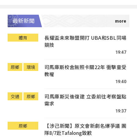
最新新聞
長耀盃未來聯盟開打 UBA和SBL同場
體育
競技
19:47
司馬庫斯校舍無照卡關22年 衝擊童受
原鄉
環境
教權
19:40
司馬庫斯災後復建 立委前往考察盤點
交通
原鄉
需求
19:37
【涉己新聞】原文會新劇名爆爭議 團
原鄉
隊8/7赴Tafalong致歉