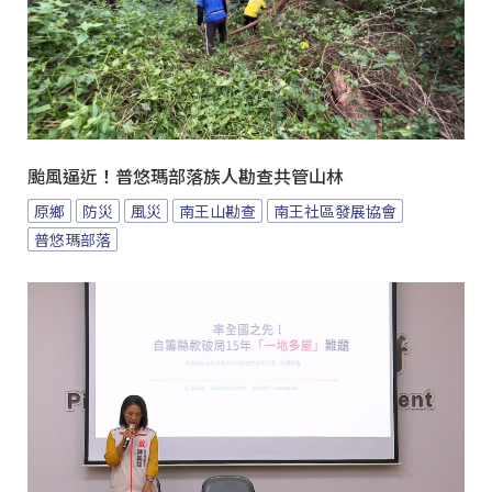
颱風逼近！普悠瑪部落族人勘查共管山林
原鄉
防災
風災
南王山勘查
南王社區發展協會
普悠瑪部落