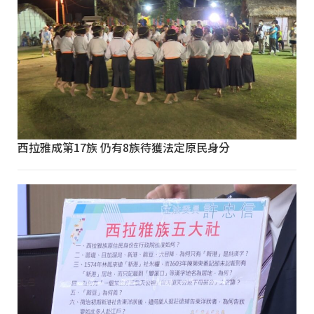
西拉雅成第17族 仍有8族待獲法定原民身分