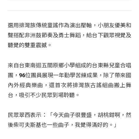
選用排灣族傳統童謠作為演出壓軸，小朋友優美和
聲搭配非洲鼓節奏及勇士舞蹈，給台下觀眾視覺及
聽覺的雙重震撼。
來自台東南迴五間原鄉小學組成的台東縣兒童合唱
團，96位團員展現一年勤學苦練成果，除了帶來國
內外經典樂曲，還首次將排灣族古謠組曲搬上舞
台，吸引不少民眾到場聆聽。
民眾翠西表示：「今天曲子很豐盛，胡桃鉗啊，然
後柴可夫斯基也一些曲子，我覺得滿好的。」