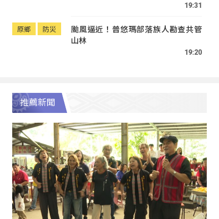
19:31
颱風逼近！普悠瑪部落族人勘查共管
原鄉
防災
山林
19:20
推薦新聞