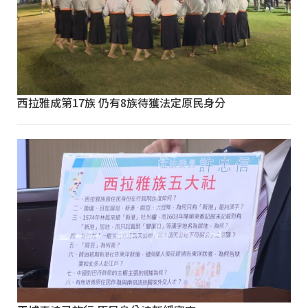
西拉雅成第17族 仍有8族待獲法定原民身分