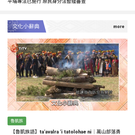
平埔專法已施行 原民身分法暫緩審查
文化小辭典
魯凱族
【魯凱族語】ta‘avalra ‘i tatolohae ni｜萬山部落勇