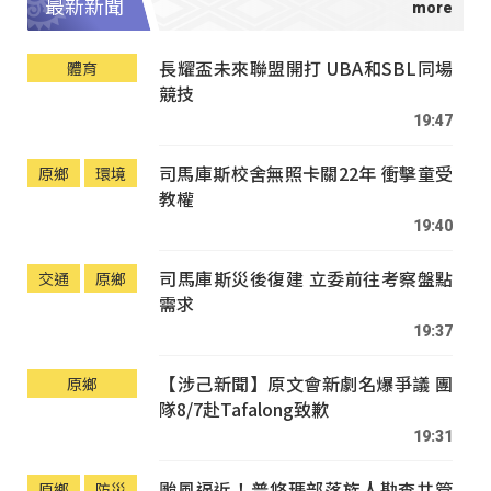
最新新聞
長耀盃未來聯盟開打 UBA和SBL同場
體育
競技
19:47
司馬庫斯校舍無照卡關22年 衝擊童受
原鄉
環境
教權
19:40
司馬庫斯災後復建 立委前往考察盤點
交通
原鄉
需求
19:37
【涉己新聞】原文會新劇名爆爭議 團
原鄉
隊8/7赴Tafalong致歉
19:31
颱風逼近！普悠瑪部落族人勘查共管
原鄉
防災