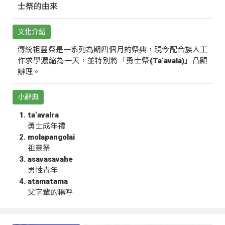
士祭的由來
文化介紹
傳統祖靈祭是一系列為期四個月的祭典，現今配合族人工
作求學濃縮為一天，並特別將「勇士祭(Ta‘avala)」凸顯
辦理。
小辭典
ta‘avalra
勇士成年禮
molapangolai
祖靈祭
asavasavahe
男性青年
atamatama
父字輩的稱呼