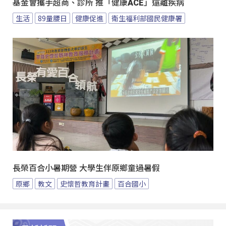
基金會攜手超商、診所 推「健康ACE」遠離疾病
生活
89量腰日
健康促進
衛生福利部國民健康署
長榮百合小暑期營 大學生伴原鄉童過暑假
原鄉
教文
史懷哲教育計畫
百合國小