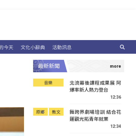
的今天
文化小辭典
活動訊息
最新新聞
北流幕後課程成果展 阿
音樂
爆率新人熱力登台
12:36
舞跨界劇場培訓 結合花
原鄉
教文
蓮觀光拓青年就業
12:34