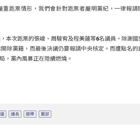
嚴重跑票情形，我們會針對跑票者嚴明黨紀，一律報請
議，本次跑票的張峻、周駿宥及程美蓮等6名議員，除謝國
餘開除黨籍，而最後決議仍要報請中央核定。而遭點名的
局，黨內風暴正在陸續燃燒。
花蓮
議長
選舉
黨部