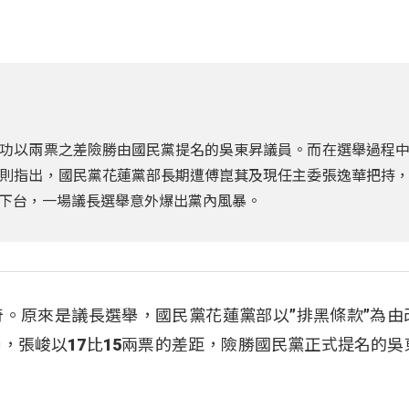
功以兩票之差險勝由國民黨提名的吳東昇議員。而在選舉過程
則指出，國民黨花蓮黨部長期遭傅崑萁及現任主委張逸華把持
下台，一場議長選舉意外爆出黨內風暴。
。原來是議長選舉，國民黨花蓮黨部以”排黑條款”為由
，張峻以17比15兩票的差距，險勝國民黨正式提名的吳