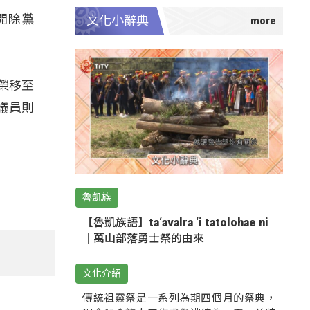
開除黨
文化小辭典
榮移至
議員則
魯凱族
【魯凱族語】ta‘avalra ‘i tatolohae ni
｜萬山部落勇士祭的由來
文化介紹
傳統祖靈祭是一系列為期四個月的祭典，