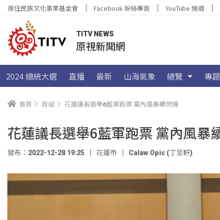
原住民族文化事業基金會
Facebook 粉絲專頁
YouTube 頻道
TITV NEWS
原視新聞網
2024 總統大選
直播
最新
山海氣象
總覽
專題
首頁
政經
花蓮議長選舉6藍軍跑票 黨內風暴續燃燒
花蓮議長選舉6藍軍跑票 黨內風暴
發布：2022-12-28 19:25
花蓮市
Calaw Opic (丁至軒)