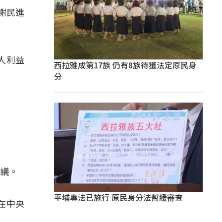
謝民進
人利益
西拉雅成第17族 仍有8族待獲法定原民身
分
爭議。
平埔專法已施行 原民身分法暫緩審查
在中央