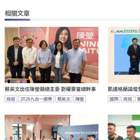
相關文章
蔡英文出任陳瑩競總主委 劉櫂豪當總幹事
凱達格蘭論壇
政經
2026九合一選舉
蔡英文
陳瑩
國際
政經