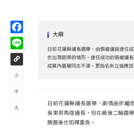
Facebook
大綱
Line
日前花蓮縣議長選舉，由張峻議員連任成
也出現跑票的情形，連任成功的張峻議長
成黨內基層同志不滿，更指名朱立倫應該
A
日前花蓮縣議長選舉，劇情曲折離奇
A
吳東昇角逐議長，但在最後二輪選舉
A
勝選後也如釋重負。