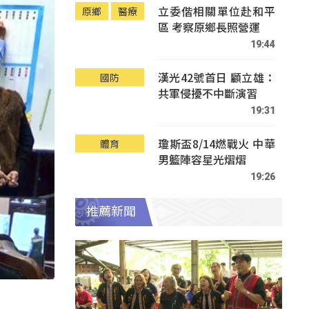
立委偕相關單位赴和平
原鄉
醫療
區 考察原鄉長照營運
19:44
漢光42號首日 顧立雄：
國防
共軍侵擾不中斷演習
19:31
瓊斯盃8/14燃戰火 中華
體育
男籃陣容星光熠熠
19:26
推薦新聞