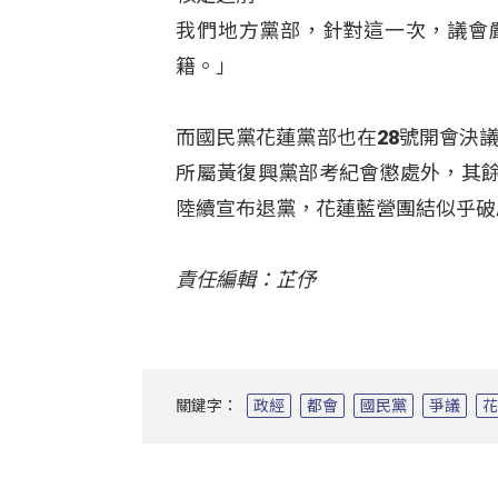
我們地方黨部，針對這一次，議會
籍。」
而國民黨花蓮黨部也在28號開會決
所屬黃復興黨部考紀會懲處外，其
陸續宣布退黨，花蓮藍營團結似乎破
責任編輯：芷伃
關鍵字：
政經
都會
國民黨
爭議