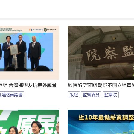
登場 台灣攜盟友抗境外威脅
監院陷空窗期 朝野不同立場牽
凱達格蘭論壇
政經
監察委員
監察院