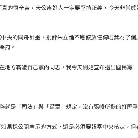
「真的很辛苦，天公疼好人一定要堅持正義，今天非常感
黨中央的同舟計畫，批評朱立倫不應該放任傅崐萁為了個
縣府。
在地方霸凌自己黨內同志，我今天開始宣布退出國民黨
粹就是「司法」與「黨章」規定，沒有張峻所提的打壓
「如果採公開宣示的方式，還是必須要報奉中央核定，但