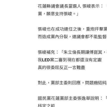
花蓮縣議會議長當選人 張峻表示：
黨，願意支持張峻。」
張峻也在成功連任之後，重炮抨擊
而造成黨內分裂，連議會都不能監督
張峻補充：「朱立倫長期讓傅崑萁，
我LED案二審到現在都還沒有定讞
真的很委屈反正一言難盡
對此，黨部主委則回應，問題癥結純
國民黨花蓮黨部主委張逸華說明：
核定之前