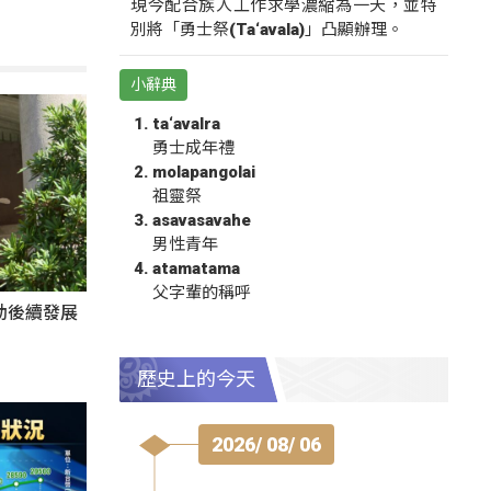
現今配合族人工作求學濃縮為一天，並特
別將「勇士祭(Ta‘avala)」凸顯辦理。
小辭典
ta‘avalra
勇士成年禮
molapangolai
祖靈祭
asavasavahe
男性青年
atamatama
父字輩的稱呼
動後續發展
歷史上的今天
2026/ 08/ 06