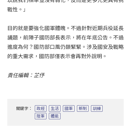
以說我們標準並沒有弱化，反而是更多元更具有挑
戰性。」
目的就是要強化國軍體魄。不過針對近期兵役延長
議題，前陣子國防部長表示，將在年底公告。不過
進度為何？國防部口風仍鎖緊緊。涉及國安及戰略
的重大需求，國防部僅表示會再對外說明。
責任編輯：芷伃
關鍵字：
政經
生活
國軍
新制
訓練
陸軍
體能