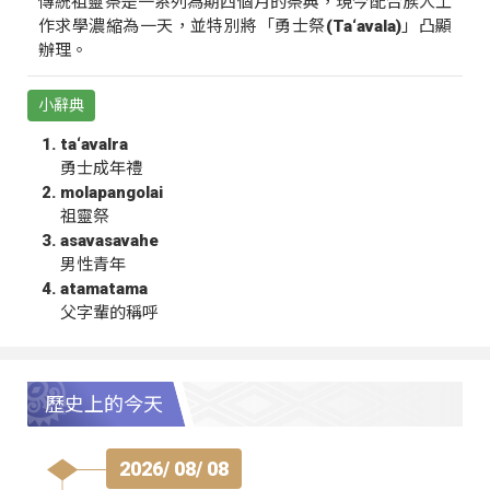
傳統祖靈祭是一系列為期四個月的祭典，現今配合族人工
作求學濃縮為一天，並特別將「勇士祭(Ta‘avala)」凸顯
辦理。
小辭典
ta‘avalra
勇士成年禮
molapangolai
祖靈祭
asavasavahe
男性青年
atamatama
父字輩的稱呼
歷史上的今天
2026/ 08/ 08