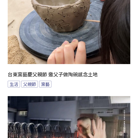
台東窯藝慶父親節 邀父子做陶碗感念土地
生活
父親節
窯藝