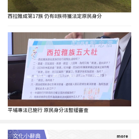
西拉雅成第17族 仍有8族待獲法定原民身分
平埔專法已施行 原民身分法暫緩審查
文化小辭典