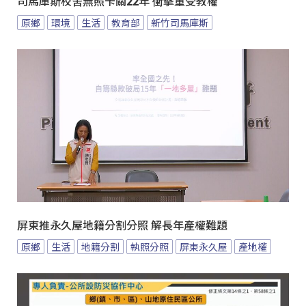
司馬庫斯校舍無照卡關22年 衝擊童受教權
原鄉
環境
生活
教育部
新竹司馬庫斯
屏東推永久屋地籍分割分照 解長年產權難題
原鄉
生活
地籍分割
執照分照
屏東永久屋
產地權