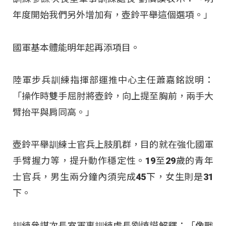
年度開始我們另外增加有，壺鈴平舉這個選項。」
國軍基本體能明年起再添項目。
陸軍步兵訓練指揮部運推中心主任蕭嘉銘說明：
「操作時雙手屈肘將壺鈴，向上提至胸前，兩手大
臂抬平與肩同高。」
壺鈴平舉訓練士官兵上肢肌群，目的就在強化國軍
手臂握力等，提升動作穩定性。19至29歲的青年
士官兵，男生兩分鐘內須完成45下，女生則是31
下。
訓練參謀次長室軍事訓練處長劉慎謨解釋：「像戰