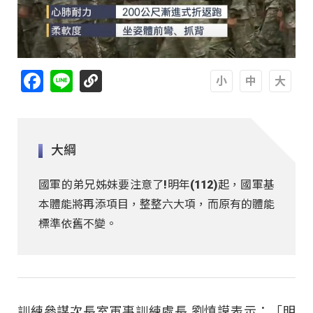
Facebook
Line
A
A
A
大綱
國軍的弟兄姊妹要注意了!明年(112)起，國軍基
本體能將再添項目，整整六大項，而原有的體能
標準依舊不變。
訓練參謀次長室軍事訓練處長 劉慎謨表示：「明