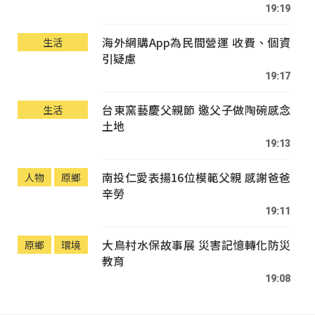
19:19
海外網購App為民間營運 收費、個資
生活
引疑慮
19:17
台東窯藝慶父親節 邀父子做陶碗感念
生活
土地
19:13
南投仁愛表揚16位模範父親 感謝爸爸
人物
原鄉
辛勞
19:11
大鳥村水保故事展 災害記憶轉化防災
原鄉
環境
教育
19:08