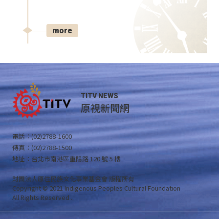
more
TITV NEWS
原視新聞網
電話：(02)2788-1600
傳真：(02)2788-1500
地址：台北市南港區重陽路 120 號 5 樓
財團法人原住民族文化事業基金會 版權所有
Copyright © 2021 Indigenous Peoples Cultural Foundation
All Rights Reserved .