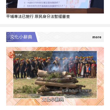
平埔專法已施行 原民身分法暫緩審查
文化小辭典