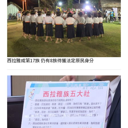
西拉雅成第17族 仍有8族待獲法定原民身分