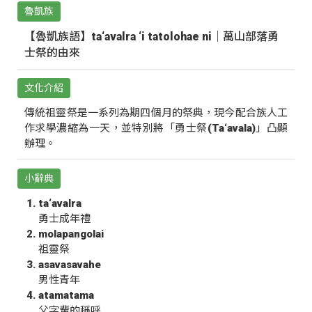
魯凱族
【魯凱族語】ta‘avalra ‘i tatolohae ni｜萬山部落勇
士祭的由來
文化介紹
傳統祖靈祭是一系列為期四個月的祭典，現今配合族人工
作求學濃縮為一天，並特別將「勇士祭(Ta‘avala)」凸顯
辦理。
小辭典
ta‘avalra
勇士成年禮
molapangolai
祖靈祭
asavasavahe
男性青年
atamatama
父字輩的稱呼