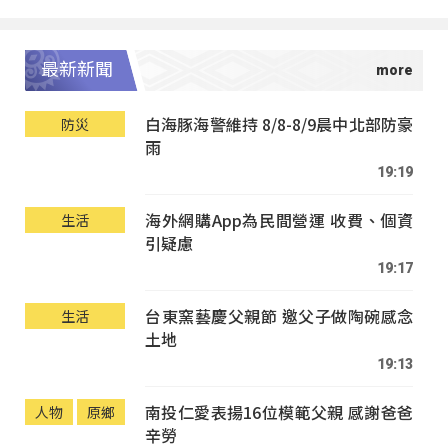
最新新聞
白海豚海警維持 8/8-8/9晨中北部防豪
防災
雨
19:19
海外網購App為民間營運 收費、個資
生活
引疑慮
19:17
台東窯藝慶父親節 邀父子做陶碗感念
生活
土地
19:13
南投仁愛表揚16位模範父親 感謝爸爸
人物
原鄉
辛勞