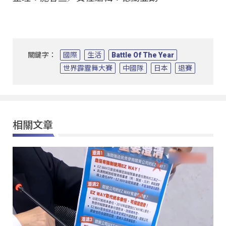
關鍵字：
國際
生活
Battle Of The Year
世界霹靂舞大賽
中國隊
日本
退賽
相關文章