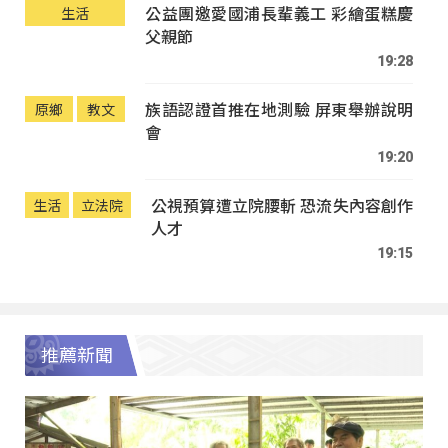
公益團邀愛國浦長輩義工 彩繪蛋糕慶
生活
父親節
19:28
族語認證首推在地測驗 屏東舉辦說明
原鄉
教文
會
19:20
公視預算遭立院腰斬 恐流失內容創作
生活
立法院
人才
19:15
推薦新聞