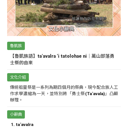
魯凱族
【魯凱族語】ta‘avalra ‘i tatolohae ni｜萬山部落勇
士祭的由來
文化介紹
傳統祖靈祭是一系列為期四個月的祭典，現今配合族人工
作求學濃縮為一天，並特別將「勇士祭(Ta‘avala)」凸顯
辦理。
小辭典
ta‘avalra