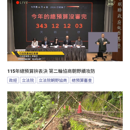
115年總預算拚表決 第二輪協商朝野續攻防
政經
立法院
立法院朝野協商
總預算審查