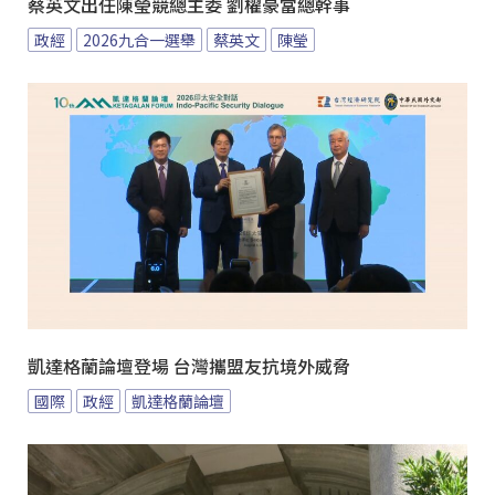
蔡英文出任陳瑩競總主委 劉櫂豪當總幹事
政經
2026九合一選舉
蔡英文
陳瑩
凱達格蘭論壇登場 台灣攜盟友抗境外威脅
國際
政經
凱達格蘭論壇