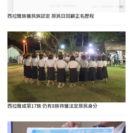
西拉雅族獲民族認定 原民日回顧正名歷程
西拉雅成第17族 仍有8族待獲法定原民身分