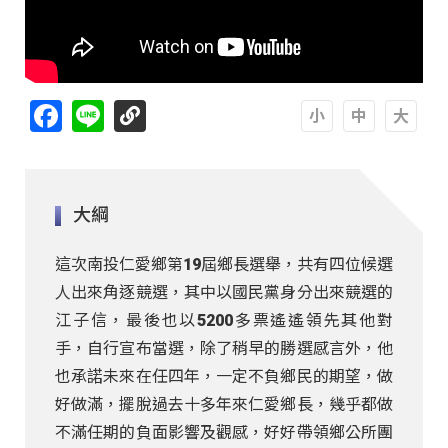
Facebook
Line
A
A
A
大綱
這次南投仁愛鄉第19屆鄉長選舉，共有四位候選
人出來角逐競選，其中以國民黨身分出來競選的
江子信，最後也以5200多票遙遙領先其他對
手，自行宣布當選，除了稍早的勝選感言外，他
也承諾未來在任四年，一定不負鄉民的期望，做
好做滿，擺脫過去十多年來仁愛鄉長，幾乎都做
不滿任期的負面影響及觀感，好好帶領鄉公所團