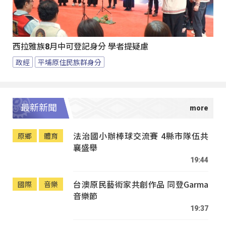
西拉雅族8月中可登記身分 學者提疑慮
政經
平埔原住民族群身分
最新新聞
法治國小辦棒球交流賽 4縣市隊伍共
原鄉
體育
襄盛舉
19:44
台澳原民藝術家共創作品 同登Garma
國際
音樂
音樂節
19:37