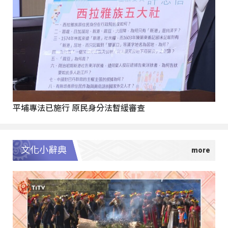
平埔專法已施行 原民身分法暫緩審查
文化小辭典