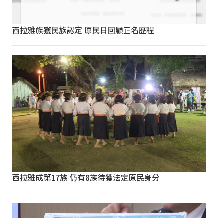
西拉雅族獲民族認定 原民日回顧正名歷程
西拉雅成第17族 仍有8族待獲法定原民身分