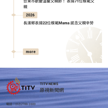
台東市歡慶溫馨父親節！ 表揚71位模範父
親
2026
長濱鄉表揚22位模範Mama 感念父親辛勞
more
TITV NEWS
原視新聞網
電話：(02)2788-1600