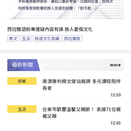
西拉雅語粉專遭疑內容有誤 族人憂傷文化
教文
生活
族語文化知識
西拉雅族
最新新聞
南澳撒利姆文健站揭牌 多元課程陪伴
原鄉
長者
12:50
台東市歡慶溫馨父親節！ 表揚71位模
生活
範父親
12:45