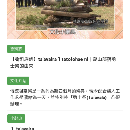
魯凱族
【魯凱族語】ta‘avalra ‘i tatolohae ni｜萬山部落勇
士祭的由來
文化介紹
傳統祖靈祭是一系列為期四個月的祭典，現今配合族人工
作求學濃縮為一天，並特別將「勇士祭(Ta‘avala)」凸顯
辦理。
小辭典
ta‘avalra