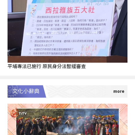
平埔專法已施行 原民身分法暫緩審查
文化小辭典