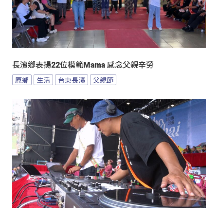
長濱鄉表揚22位模範Mama 感念父親辛勞
原鄉
生活
台東長濱
父親節