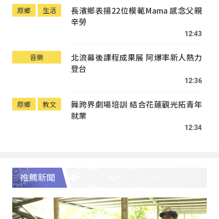
長濱鄉表揚22位模範Mama 感念父親
原鄉
生活
辛勞
12:43
北流幕後課程成果展 阿爆率新人熱力
音樂
登台
12:36
舞跨界劇場培訓 結合花蓮觀光拓青年
原鄉
教文
就業
12:34
推薦新聞