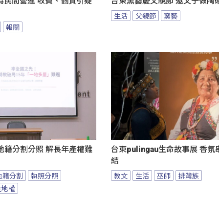
為民間營運 收費、個資引疑
台東窯藝慶父親節 邀父子做陶
生活
父親節
窯藝
報關
地籍分割分照 解長年產權難
台東pulingau生命故事展 香
結
地籍分割
執照分照
教文
生活
巫師
排灣族
產地權