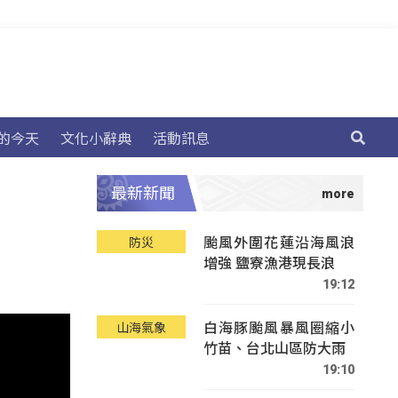
的今天
文化小辭典
活動訊息
最新新聞
颱風外圍花蓮沿海風浪
防災
增強 鹽寮漁港現長浪
19:12
白海豚颱風暴風圈縮小
山海氣象
竹苗、台北山區防大雨
19:10