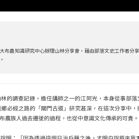
大布農知識研究中心辦理山林分享會，藉由部落文史工作者分
。
山林的調查記錄，擔任講師之一的江阿光，本身從事部落
返鄉必經之路的「關門古道」研究甚深，在這次分享中，
布農族人過去遷徙的過程，也從中意識文化傳承的可貴
光)說明：「因為透過這個日治戶籍之後，才明白說原來我2