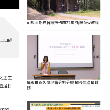
司馬庫斯校舍無照卡關22年 衝擊童受教權
享上山經
文史工
屏東推永久屋地籍分割分照 解長年產權難
透過日
題
。
018年