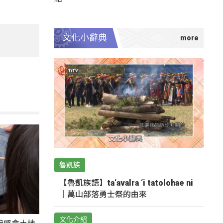
文化小辭典
魯凱族
【魯凱族語】ta‘avalra ‘i tatolohae ni
｜萬山部落勇士祭的由來
文化介紹