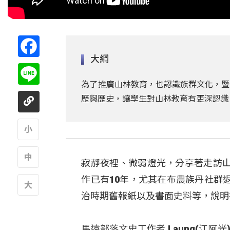
Facebook
大綱
Line
為了推廣山林教育，也認識族群文化，暨
歷與歷史，讓學生對山林教育有更深認識
A
寂靜夜裡、微弱燈光，分享著走訪
A
作已有10年，尤其在布農族丹社群
治時期舊報紙以及書面史料等，說明
A
馬遠部落文史工作者 Laung(江阿