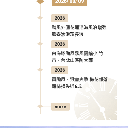
2026/ 08/ 09
2026
颱風外圍花蓮沿海風浪增強
鹽寮漁港現長浪
2026
白海豚颱風暴風圈縮小 竹
苗、台北山區防大雨
2026
兩颱風、猴害夾擊 梅花部落
甜柿損失近6成
more