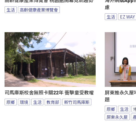
高齡健康產業博覽會 桃園館開幕見新趨勢
海外網購App
慮
生活
高齡健康產業博覽會
生活
EZ WAY
司馬庫斯校舍無照卡關22年 衝擊童受教權
屏東推永久屋
題
原鄉
環境
生活
教育部
新竹司馬庫斯
原鄉
生活
屏東永久屋