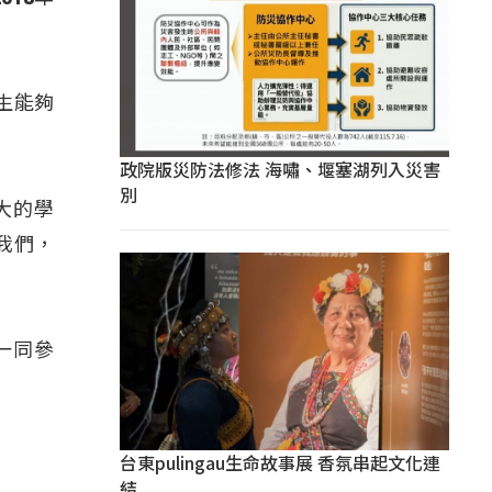
生能夠
政院版災防法修法 海嘯、堰塞湖列入災害
別
大的學
我們，
一同參
台東pulingau生命故事展 香氛串起文化連
結