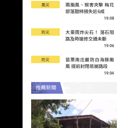
兩颱風、猴害夾擊 梅花
風災
部落甜柿損失近6成
19:08
大豪雨炸尖石！ 落石阻
防災
路及時搶修交通未斷
19:06
苗栗南庄嚴防白海豚颱
防災
風 提前封閉易崩路段
19:04
推薦新聞