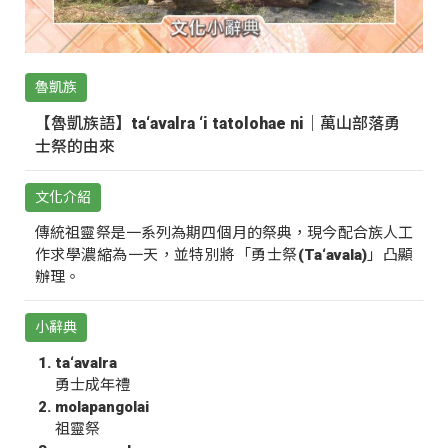
魯凱族
【魯凱族語】ta‘avalra ‘i tatolohae ni｜萬山部落勇
士祭的由來
文化介紹
傳統祖靈祭是一系列為期四個月的祭典，現今配合族人工
作求學濃縮為一天，並特別將「勇士祭(Ta‘avala)」凸顯
辦理。
小辭典
ta‘avalra
勇士成年禮
molapangolai
祖靈祭