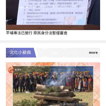
平埔專法已施行 原民身分法暫緩審查
文化小辭典