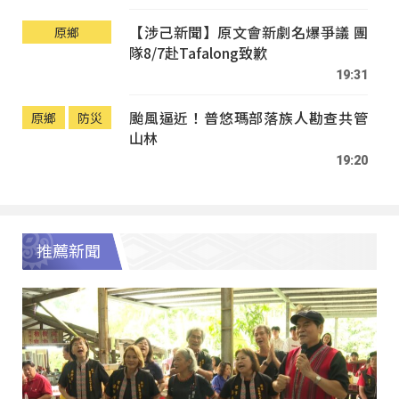
【涉己新聞】原文會新劇名爆爭議 團
原鄉
隊8/7赴Tafalong致歉
19:31
颱風逼近！普悠瑪部落族人勘查共管
原鄉
防災
山林
19:20
推薦新聞