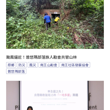
颱風逼近！普悠瑪部落族人勘查共管山林
原鄉
防災
風災
南王山勘查
南王社區發展協會
普悠瑪部落