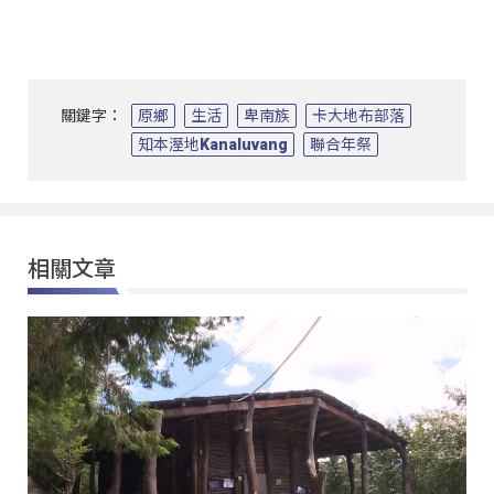
關鍵字：
原鄉
生活
卑南族
卡大地布部落
知本溼地Kanaluvang
聯合年祭
相關文章