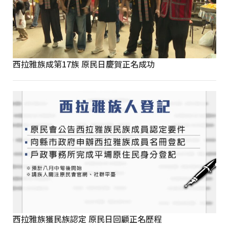
西拉雅族成第17族 原民日慶賀正名成功
西拉雅族獲民族認定 原民日回顧正名歷程