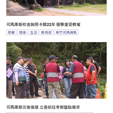
司馬庫斯校舍無照卡關22年 衝擊童受教權
原鄉
環境
生活
教育部
新竹司馬庫斯
司馬庫斯災後復建 立委前往考察盤點需求