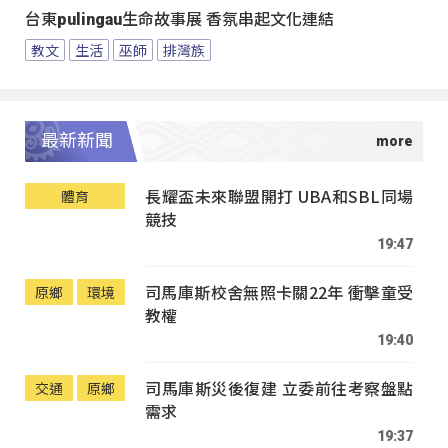
台東pulingau生命故事展 香氛串起文化連結
教文
生活
巫師
排灣族
最新新聞
長耀盃未來聯盟開打 UBA和SBL同場
體育
競技
19:47
司馬庫斯校舍無照卡關22年 衝擊童受
原鄉
環境
教權
19:40
司馬庫斯災後復建 立委前往考察盤點
交通
原鄉
需求
19:37