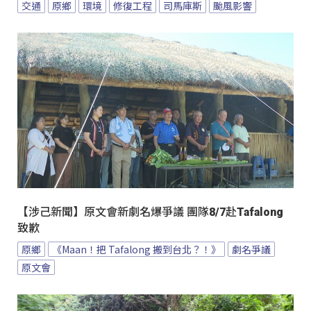
交通
原鄉
環境
修復工程
司馬庫斯
颱風影響
【涉己新聞】原文會新劇名爆爭議 團隊8/7赴Tafalong
致歉
原鄉
《Maan！把 Tafalong 搬到台北？！》
劇名爭議
原文會