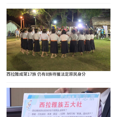
西拉雅成第17族 仍有8族待獲法定原民身分