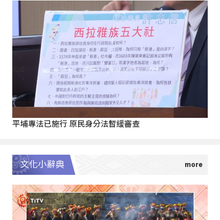
平埔專法已施行 原民身分法暫緩審查
文化小辭典