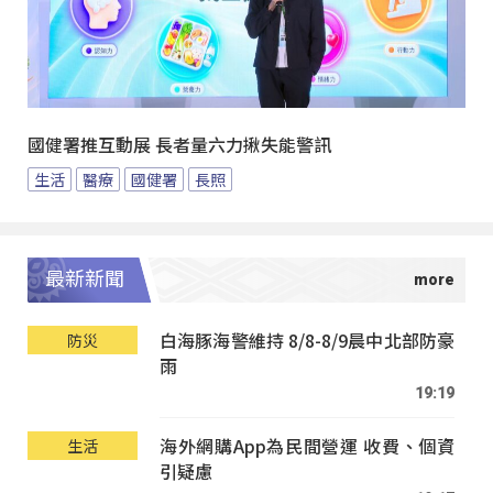
國健署推互動展 長者量六力揪失能警訊
生活
醫療
國健署
長照
最新新聞
白海豚海警維持 8/8-8/9晨中北部防豪
防災
雨
19:19
海外網購App為民間營運 收費、個資
生活
引疑慮