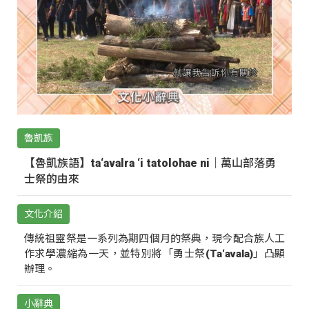
魯凱族
【魯凱族語】ta‘avalra ‘i tatolohae ni｜萬山部落勇
士祭的由來
文化介紹
傳統祖靈祭是一系列為期四個月的祭典，現今配合族人工
作求學濃縮為一天，並特別將「勇士祭(Ta‘avala)」凸顯
辦理。
小辭典