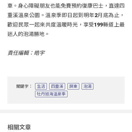
車。身心障礙朋友也能免費預約復康巴士，直達四
重溪溫泉公園。溫泉季即日起到明年2月底為止，
歡迎民眾一起來共度溫暖時光，享受199縣道上最
迷人的泡湯勝地。
責任編輯：皓宇
關鍵字：
生活
四重溪
屏東
泡湯
牡丹旭海溫泉季
相關文章