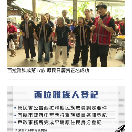
西拉雅族成第17族 原民日慶賀正名成功