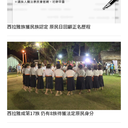
西拉雅族獲民族認定 原民日回顧正名歷程
西拉雅成第17族 仍有8族待獲法定原民身分