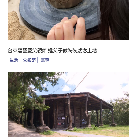
台東窯藝慶父親節 邀父子做陶碗感念土地
生活
父親節
窯藝