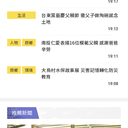
19:17
台東窯藝慶父親節 邀父子做陶碗感念
生活
土地
19:13
南投仁愛表揚16位模範父親 感謝爸爸
人物
原鄉
辛勞
19:11
大鳥村水保故事展 災害記憶轉化防災
原鄉
環境
教育
19:08
推薦新聞