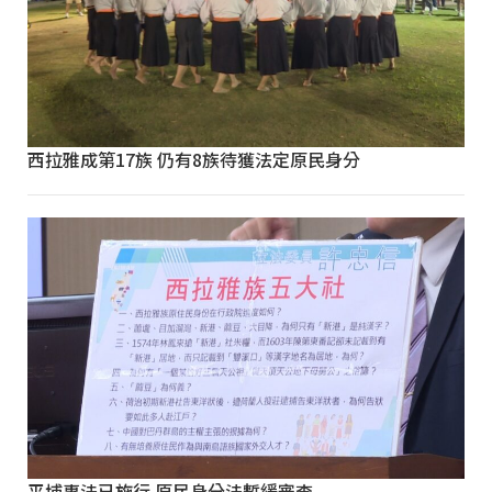
西拉雅成第17族 仍有8族待獲法定原民身分
平埔專法已施行 原民身分法暫緩審查