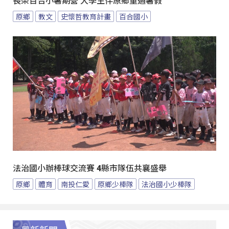
長榮百合小暑期營 大學生伴原鄉童過暑假
原鄉
教文
史懷哲教育計畫
百合國小
法治國小辦棒球交流賽 4縣市隊伍共襄盛舉
原鄉
體育
南投仁愛
原鄉少棒隊
法治國小少棒隊