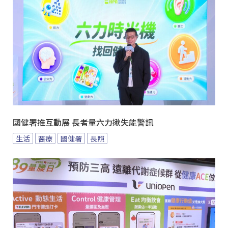
國健署推互動展 長者量六力揪失能警訊
生活
醫療
國健署
長照