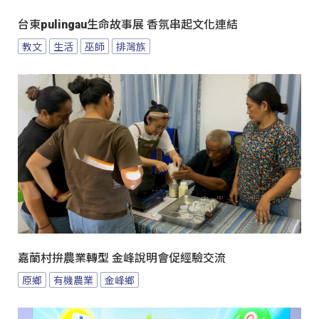
台東pulingau生命故事展 香氛串起文化連結
教文
生活
巫師
排灣族
嘉蘭村拚農業轉型 金峰說明會促經驗交流
原鄉
有機農業
金峰鄉