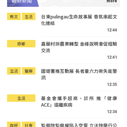
最新新聞
台東pulingau生命故事展 香氛串起文
教文
生活
化連結
12:44
嘉蘭村拚農業轉型 金峰說明會促經驗
原鄉
交流
12:41
國健署推互動展 長者量六力揪失能警
生活
醫療
訊
12:35
基金會攜手超商、診所 推「健康
生活
ACE」遠離疾病
12:34
監察院監察權陷入空窗 立法院舉行公
政經
社會