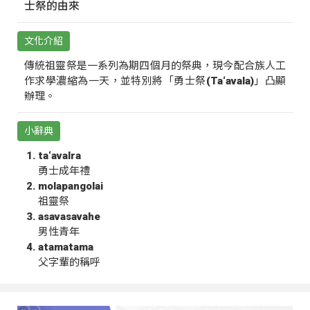
士祭的由來
文化介紹
傳統祖靈祭是一系列為期四個月的祭典，現今配合族人工
作求學濃縮為一天，並特別將「勇士祭(Ta‘avala)」凸顯
辦理。
小辭典
ta‘avalra
勇士成年禮
molapangolai
祖靈祭
asavasavahe
男性青年
atamatama
父字輩的稱呼