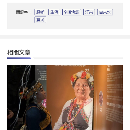
關鍵字：
原鄉
生活
918地震
汙染
自來水
震災
相關文章