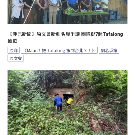
【涉己新聞】原文會新劇名爆爭議 團隊8/7赴Tafalong
致歉
原鄉
《Maan！把 Tafalong 搬到台北？！》
劇名爭議
原文會