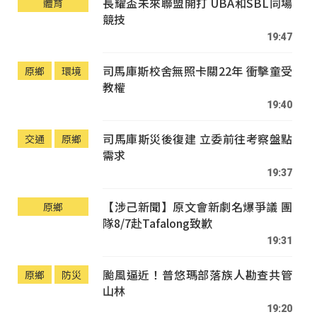
長耀盃未來聯盟開打 UBA和SBL同場
體育
競技
19:47
司馬庫斯校舍無照卡關22年 衝擊童受
原鄉
環境
教權
19:40
司馬庫斯災後復建 立委前往考察盤點
交通
原鄉
需求
19:37
【涉己新聞】原文會新劇名爆爭議 團
原鄉
隊8/7赴Tafalong致歉
19:31
颱風逼近！普悠瑪部落族人勘查共管
原鄉
防災
山林
19:20