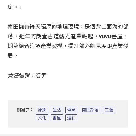
麼。」
南田擁有得天獨厚的地理環境，是個背山面海的部
落，近年阿朗壹古道觀光產業崛起，vuvu書屋，
期望結合這項產業契機，提升部落能見度跟產業發
展。
責任編輯：皓宇
關鍵字：
原鄉
生活
傳承
南田部落
工藝
文化
書屋
達仁