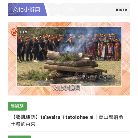
文化小辭典
魯凱族
【魯凱族語】ta‘avalra ‘i tatolohae ni｜萬山部落勇
士祭的由來