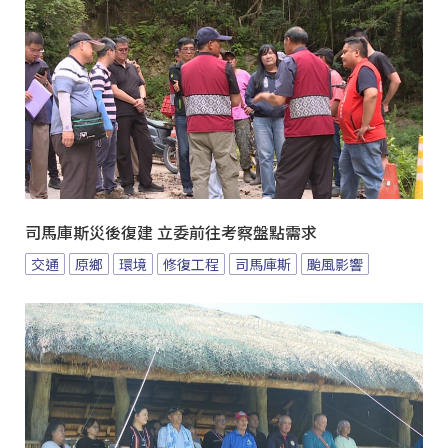
司馬庫斯災後復建 立委前往考察盤點需求
交通
原鄉
環境
修復工程
司馬庫斯
颱風影響