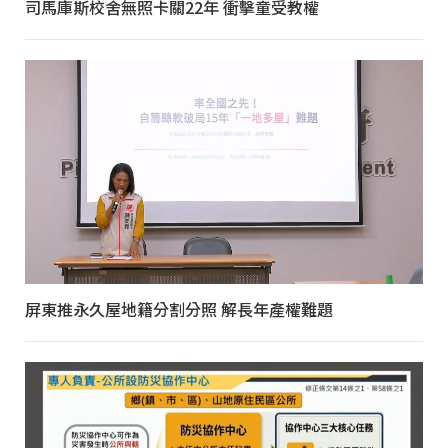
司馬庫斯校舍無照卡關22年 衝擊童受教權
屏東推永久屋地籍分割分照 解長年產權難題