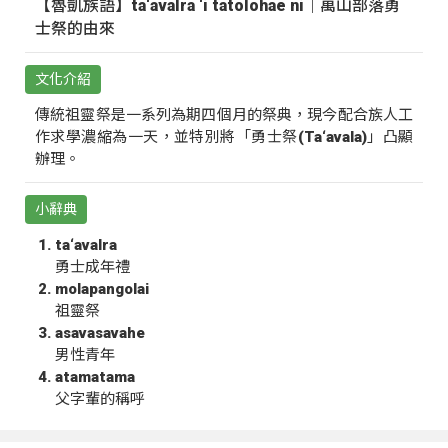
【魯凱族語】ta‘avalra ‘i tatolohae ni｜萬山部落勇
士祭的由來
文化介紹
傳統祖靈祭是一系列為期四個月的祭典，現今配合族人工
作求學濃縮為一天，並特別將「勇士祭(Ta‘avala)」凸顯
辦理。
小辭典
ta‘avalra
勇士成年禮
molapangolai
祖靈祭
asavasavahe
男性青年
atamatama
父字輩的稱呼