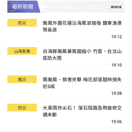
最新新聞
颱風外圍花蓮沿海風浪增強 鹽寮漁港
防災
現長浪
19:12
白海豚颱風暴風圈縮小 竹苗、台北山
山海氣象
區防大雨
19:10
兩颱風、猴害夾擊 梅花部落甜柿損失
風災
近6成
19:08
大豪雨炸尖石！ 落石阻路及時搶修交
防災
通未斷
19:06