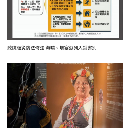
政院版災防法修法 海嘯、堰塞湖列入災害別