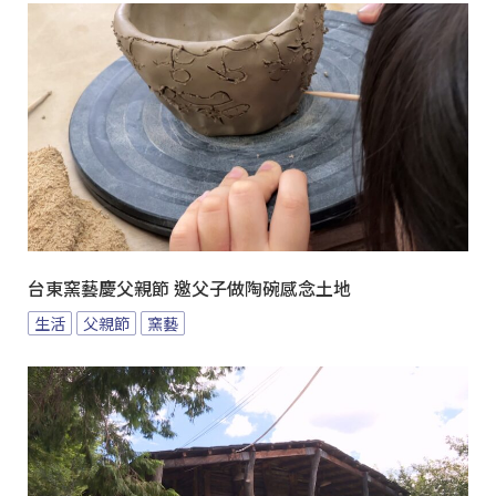
台東窯藝慶父親節 邀父子做陶碗感念土地
生活
父親節
窯藝