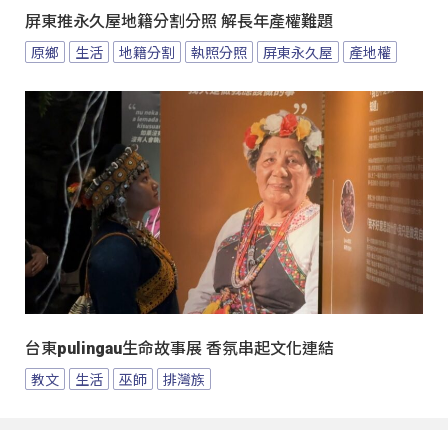
屏東推永久屋地籍分割分照 解長年產權難題
原鄉
生活
地籍分割
執照分照
屏東永久屋
產地權
台東pulingau生命故事展 香氛串起文化連結
教文
生活
巫師
排灣族