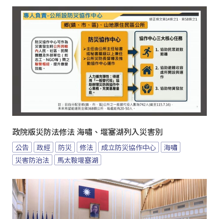
政院版災防法修法 海嘯、堰塞湖列入災害別
公告
政經
防災
修法
成立防災協作中心
海嘯
災害防治法
馬太鞍堰塞湖