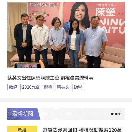
蔡英文出任陳瑩競總主委 劉櫂豪當總幹事
政經
2026九合一選舉
蔡英文
陳瑩
最新新聞
范織欽涉索回扣 橋檢發動搜索120萬
政經