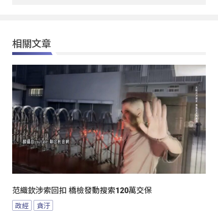
相關文章
范織欽涉索回扣 橋檢發動搜索120萬交保
政經
貪汙