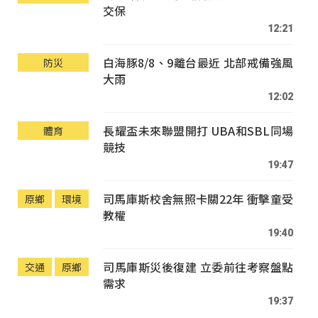
交保
12:21
白海豚8/8、9離台最近 北部戒備強風
防災
大雨
12:02
長耀盃未來聯盟開打 UBA和SBL同場
體育
競技
19:47
司馬庫斯校舍無照卡關22年 衝擊童受
原鄉
環境
教權
19:40
司馬庫斯災後復建 立委前往考察盤點
交通
原鄉
需求
19:37