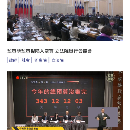
監察院監察權陷入空窗 立法院舉行公聽會
政經
社會
監察院
立法院