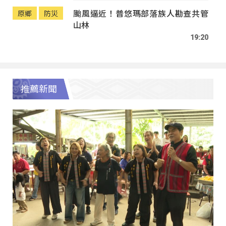
颱風逼近！普悠瑪部落族人勘查共管
原鄉
防災
山林
19:20
推薦新聞