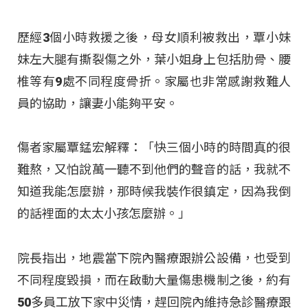
歷經3個小時救援之後，母女順利被救出，覃小妹
妹左大腿有撕裂傷之外，葉小姐身上包括肋骨、腰
椎等有9處不同程度骨折。家屬也非常感謝救難人
員的協助，讓妻小能夠平安。
傷者家屬覃錳宏解釋：「快三個小時的時間真的很
難熬，又怕說萬一聽不到他們的聲音的話，我就不
知道我能怎麼辦，那時候我裝作很鎮定，因為我倒
的話裡面的太太小孩怎麼辦。」
院長指出，地震當下院內醫療跟辦公設備，也受到
不同程度毀損，而在啟動大量傷患機制之後，約有
50多員工放下家中災情，趕回院內維持急診醫療跟