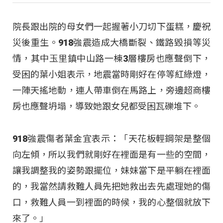
院長跟出院的母女們一起握著小刀切下蛋糕，慶祝
災後重生。918強震造成大橋斷裂、鐵路毀損等災
情，其中玉里鎮中山路一棟3層樓房也應聲倒下，
受困的葉小姐表示，地震當時剛好在停等紅綠燈，
一陣天搖地動，連人帶車倒在馬路上，旁邊超商樓
房也應聲坍塌，導致她跟女兒都受困瓦礫堆下。
918強震傷者葉金宜表示：「天花板輕鋼架是整個
向左傾，所以我們就剛好在裡面是有一些的空間，
讓我調整我的姿勢跟擺位，妹妹當下是平躺在裡面
的，我當然請救難人員先把她救出去先處理她的傷
口，救難人員一到裡面的時候，我的心整個就放下
來了。」