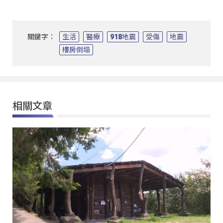
關鍵字：
生活
醫療
918地震
受傷
地震
樓房倒塌
相關文章