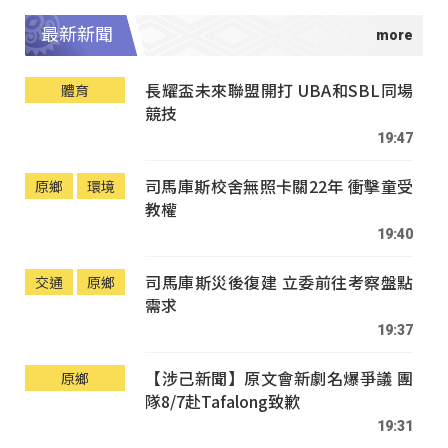
最新新聞
長耀盃未來聯盟開打 UBA和SBL同場
體育
競技
19:47
司馬庫斯校舍無照卡關22年 衝擊童受
原鄉
環境
教權
19:40
司馬庫斯災後復建 立委前往考察盤點
交通
原鄉
需求
19:37
【涉己新聞】原文會新劇名爆爭議 團
原鄉
隊8/7赴Tafalong致歉
19:31