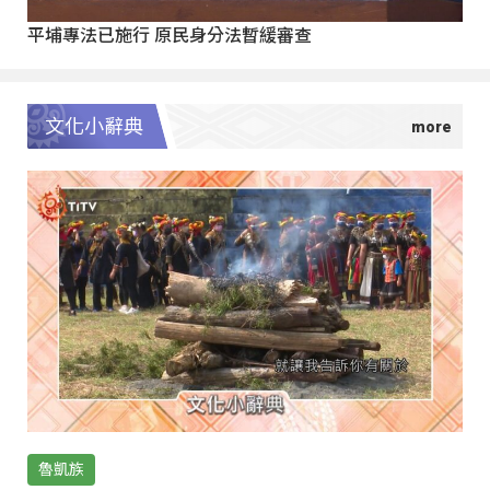
平埔專法已施行 原民身分法暫緩審查
文化小辭典
魯凱族