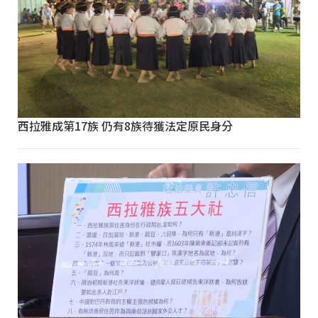
西拉雅成第17族 仍有8族待獲法定原民身分