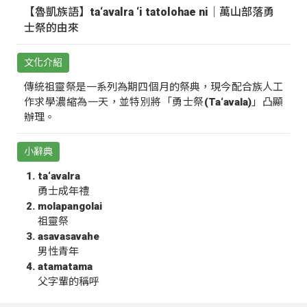
【魯凱族語】ta‘avalra ‘i tatolohae ni｜萬山部落勇
士祭的由來
文化介紹
傳統祖靈祭是一系列為期四個月的祭典，現今配合族人工
作求學濃縮為一天，並特別將「勇士祭(Ta‘avala)」凸顯
辦理。
小辭典
ta‘avalra
勇士成年禮
molapangolai
祖靈祭
asavasavahe
男性青年
atamatama
父字輩的稱呼