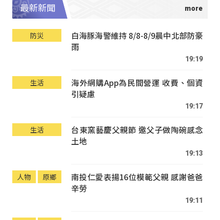
最新新聞
白海豚海警維持 8/8-8/9晨中北部防豪
防災
雨
19:19
海外網購App為民間營運 收費、個資
生活
引疑慮
19:17
台東窯藝慶父親節 邀父子做陶碗感念
生活
土地
19:13
南投仁愛表揚16位模範父親 感謝爸爸
人物
原鄉
辛勞
19:11