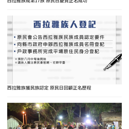
西拉雅族成第17族 原民日慶賀正名成功
西拉雅族獲民族認定 原民日回顧正名歷程