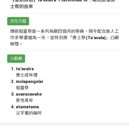
士祭的由來
文化介紹
傳統祖靈祭是一系列為期四個月的祭典，現今配合族人工
作求學濃縮為一天，並特別將「勇士祭(Ta‘avala)」凸顯
辦理。
小辭典
ta‘avalra
勇士成年禮
molapangolai
祖靈祭
asavasavahe
男性青年
atamatama
父字輩的稱呼