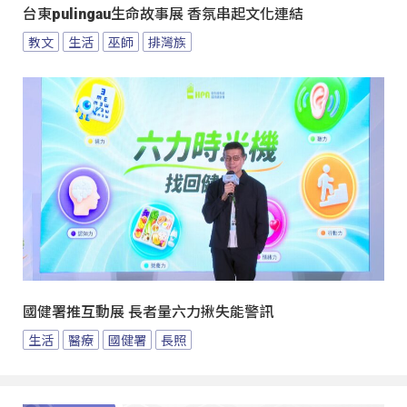
台東pulingau生命故事展 香氛串起文化連結
教文
生活
巫師
排灣族
國健署推互動展 長者量六力揪失能警訊
生活
醫療
國健署
長照