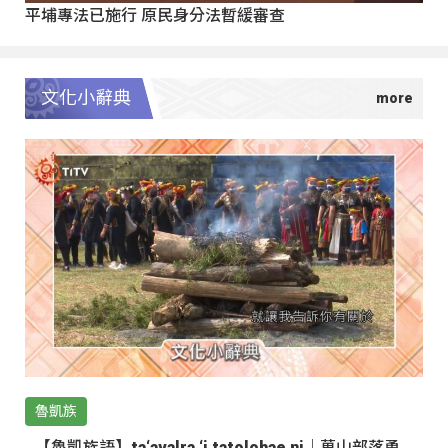
平埔專法已施行 原民身分法暫緩審查
文化小辭典
魯凱族
【魯凱族語】ta‘avalra ‘i tatolohae ni｜萬山部落勇