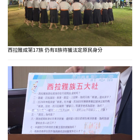
西拉雅成第17族 仍有8族待獲法定原民身分