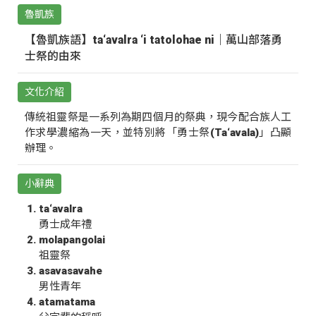
魯凱族
【魯凱族語】ta‘avalra ‘i tatolohae ni｜萬山部落勇
士祭的由來
文化介紹
傳統祖靈祭是一系列為期四個月的祭典，現今配合族人工
作求學濃縮為一天，並特別將「勇士祭(Ta‘avala)」凸顯
辦理。
小辭典
ta‘avalra
勇士成年禮
molapangolai
祖靈祭
asavasavahe
男性青年
atamatama