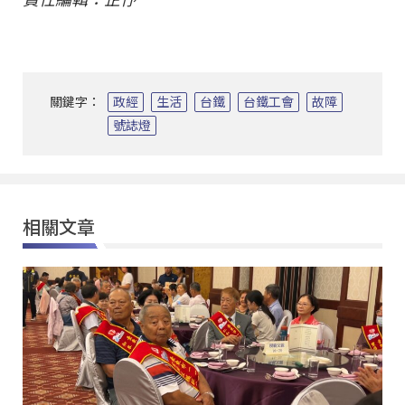
關鍵字：
政經
生活
台鐵
台鐵工會
故障
號誌燈
相關文章