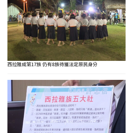
西拉雅成第17族 仍有8族待獲法定原民身分