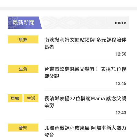
最新新聞
南澳撒利姆文健站揭牌 多元課程陪伴
原鄉
長者
12:50
台東市歡慶溫馨父親節！ 表揚71位模
生活
範父親
12:45
長濱鄉表揚22位模範Mama 感念父親
原鄉
生活
辛勞
12:43
北流幕後課程成果展 阿爆率新人熱力
音樂
登台