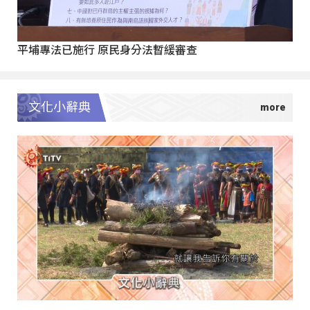
平埔專法已施行 原民身分法暫緩審查
文化小辭典