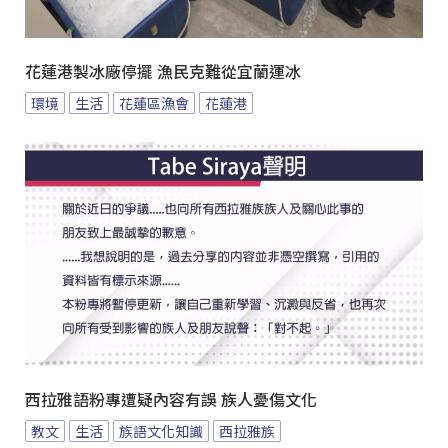
花蓮港製冰廠停擺 漁民克難從宜蘭運冰
環境
生活
花蓮區漁會
花蓮港
西拉雅語粉專遭疑內容有誤 族人憂傷文化
教文
生活
族語文化知識
西拉雅族