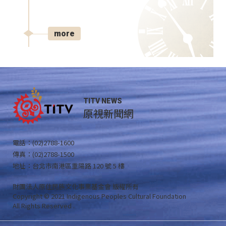
more
TITV NEWS
原視新聞網
電話：(02)2788-1600
傳真：(02)2788-1500
地址：台北市南港區重陽路 120 號 5 樓
財團法人原住民族文化事業基金會 版權所有
Copyright © 2021 Indigenous Peoples Cultural Foundation
All Rights Reserved .