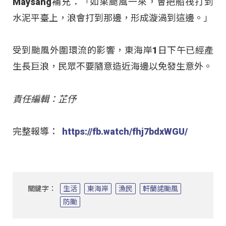
Maysang補充：「如果颱風一來，會把船筏打到
水泥平臺上，浪會打到那邊，形成漩渦到這邊。」
受到颱風外圍環流的影響，東海岸1日下午已經產
生長巨浪，民眾不要隨意造近海邊以免發生意外。
責任編輯：芷伃
完整報導：
https://fb.watch/fhj7bdxWGU/
關鍵字：
生活
東海岸
漁民
軒蘭諾颱風
防颱