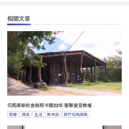
相關文章
司馬庫斯校舍無照卡關22年 衝擊童受教權
原鄉
環境
生活
教育部
新竹司馬庫斯