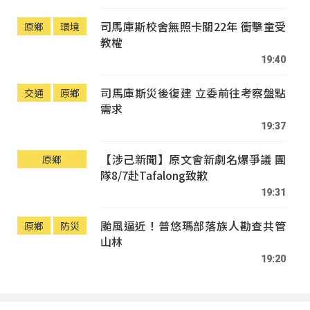
司馬庫斯校舍無照卡關22年 衝擊童受
原鄉
環境
教權
19:40
司馬庫斯災後復建 立委前往考察盤點
交通
原鄉
需求
19:37
【涉己新聞】原文會新劇名爆爭議 團
原鄉
隊8/7赴Tafalong致歉
19:31
颱風逼近！普悠瑪部落族人勘查共管
原鄉
防災
山林
19:20