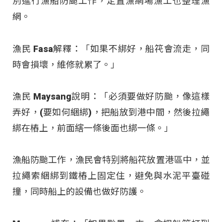
別進行漁船防颱工作，定置漁網場漁工也整理漁
網。
漁民 Fasa解釋：「如果不綁好，船笩會流走，同
時會損壞，維修就累了。」
漁民 Maysang說明：「必須要做好防颱，像這樣
弄好，(要如何綑綁)，把船放到港中間，然後拉繩
綁在樁上，前面縖一條後面也綁一條。」
漁船防颱工作，漁民會特别將船笩放置港區中，並
拉繩索綑綁到鐵樁上固定住，避免與水泥平臺碰
撞，同時船上的設備也做好防護。