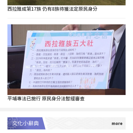
西拉雅成第17族 仍有8族待獲法定原民身分
平埔專法已施行 原民身分法暫緩審查
文化小辭典