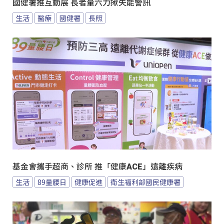
國健署推互動展 長者量六力揪失能警訊
生活
醫療
國健署
長照
基金會攜手超商、診所 推「健康ACE」遠離疾病
生活
89量腰日
健康促進
衛生福利部國民健康署