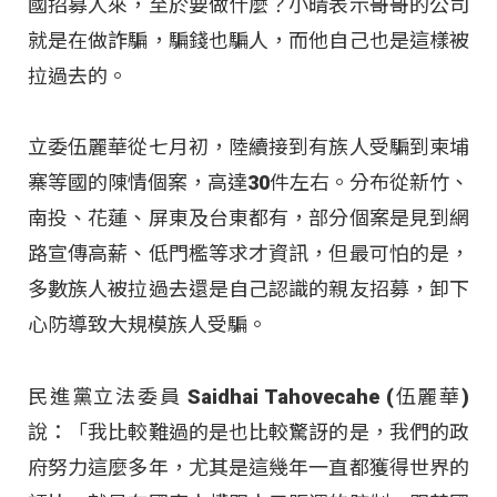
國招募人來，至於要做什麼？小晴表示哥哥的公司
就是在做詐騙，騙錢也騙人，而他自己也是這樣被
拉過去的。
立委伍麗華從七月初，陸續接到有族人受騙到柬埔
寨等國的陳情個案，高達30件左右。分布從新竹、
南投、花蓮、屏東及台東都有，部分個案是見到網
路宣傳高薪、低門檻等求才資訊，但最可怕的是，
多數族人被拉過去還是自己認識的親友招募，卸下
心防導致大規模族人受騙。
民進黨立法委員 Saidhai Tahovecahe (伍麗華)
說：「我比較難過的是也比較驚訝的是，我們的政
府努力這麼多年，尤其是這幾年一直都獲得世界的