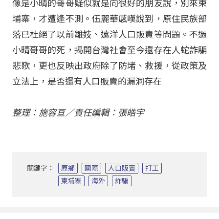
像是小晴的哥哥疑似就是向很好的朋友說，別來柬
埔寨，才遭逢不測。伍麗華感嘆說到，原住民族部
落已杜絕了以前雛妓、遠洋人口販賣等問題。不過
小晴哥哥的死，揭開台灣社會至今還存在人蛇詐騙
悲歌，更也反映出政府除了防堵、救援，從政策及
立法上，是否還有人口販賣的漏洞存在
整理：施容亘／責任編輯：張皓宇
關鍵字：
原鄉
國際
人口販賣
打工
柬埔寨
海外
詐騙