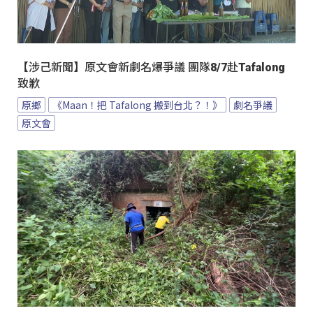
【涉己新聞】原文會新劇名爆爭議 團隊8/7赴Tafalong
致歉
原鄉
《Maan！把 Tafalong 搬到台北？！》
劇名爭議
原文會