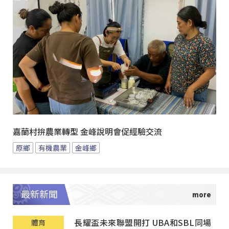
嘉蘭村拚農業轉型 金峰說明會促經驗交流
原鄉
有機農業
金峰鄉
最新新聞
長耀盃未來聯盟開打 UBA和SBL同場
體育