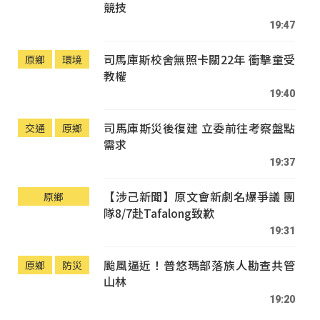
競技
19:47
司馬庫斯校舍無照卡關22年 衝擊童受
原鄉
環境
教權
19:40
司馬庫斯災後復建 立委前往考察盤點
交通
原鄉
需求
19:37
【涉己新聞】原文會新劇名爆爭議 團
原鄉
隊8/7赴Tafalong致歉
19:31
颱風逼近！普悠瑪部落族人勘查共管
原鄉
防災
山林
19:20